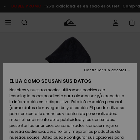
Pasar
a
DOBLE PROMO
-25% adicionales en todo el outlet
Compra
la
información
del
producto
Accede a tu
HOMBRE
Ropa
Ropa
Shop
Surf Shop
Tienda
Outlet
pedido
Hombre
Snow
Hombre
Hombre
NIÑO
Envio
Accesorios
Accesorios
Novedades
Continuar sin aceptar
Surf Shop
Outlet
MUJER
Niño
Tienda
Niños
Devoluciones
ELIJA CÓMO SE USAN SUS DATOS
Snow Niños
Zapatos y
Zapatos y
Destacados
Nosotros y nuestros socios utilizamos cookies o la
chanclas
chanclas
SURF
tecnología correspondiente para almacenar y/o acceder a
Pago
Highlights
Outlet
la información en el dispositivo. Esta información personal
Tienda
Mujer
(como datos de navegación y dirección IP) puede utilizarse
Snow
SNOW
Snow Mujer
Tarjeta de
para: presentarle anuncios y contenido personalizados,
Surf
Surf
regalo
medir el rendimiento de la publicidad y los contenidos,
Comunidad
presentar las anuncios personalizados, conocer mejor a
DOBLE
nuestra audiencia, desarrollar y mejorar los productos de
Destacados
PROMO
Quiksilver
Snow
Snow
nuestros socios. Usted puede configurar sus opciones para