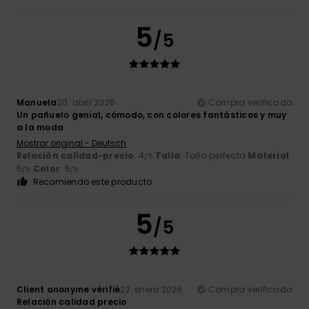
5
/5
Manuela
30. abril 2026
Compra verificada
Un pañuelo genial, cómodo, con colores fantásticos y muy
a la moda
Mostrar original - Deutsch
Relación calidad-precio
: 4
Talla
: Talla perfecta
Material
:
/5
5
Color
: 5
/5
/5
Recomiendo este producto
5
/5
Client anonyme vérifié
22. enero 2026
Compra verificada
Relación calidad precio