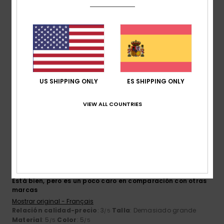
Arthur
4. junio 2026
Compra verificada
Está muy bien, pero le vendría bien una limpieza al salir de
fábrica.
Mostrar original - Français
Relación calidad-precio
: 4
Talla
: Grande
Material
: 5
/5
/5
US SHIPPING ONLY
ES SHIPPING ONLY
Color
: 5
/5
Recomiendo este producto
VIEW ALL COUNTRIES
3
/5
Matthieu
12. mayo 2026
Compra verificada
Está bien, pero es un poco caro en comparación con otras
marcas
Mostrar original - Français
Relación calidad-precio
: 3
Talla
: Demasiado grande
/5
Material
: 5
Color
: 5
/5
/5