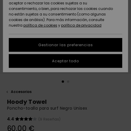
Freedom
aceptar o rechazar las cookies sujetas a su
consentimiento, o bien, para rechazar las cookies cuando
Comunidad
AYUDA &
no están sujetas a su consentimiento (como algunas
Protección de
Novedades
Novedades
CONTACTO
cookies de análisis). Para más información, consulte
datos
nuestra
política de cookies
y
política de privacidad
personales
SOSTENIBILIDAD
Destacados
Destacados
Guía de tallas
Gestionar las preferencias
TIENDAS
Inicia una
Aceptar todo
QUIKSILVER APP
conversación
para obtener
la respuesta
LISTA DE
más rápida a
FAVORITOS
tu pregunta.
Accesorios
Iniciar una
Hoody Towel
conversación
Poncho-toalla para surf Negro Unisex
Encuentra
respuestas a
4.4
(9 Reseñas)
las preguntas
60,00 €
más