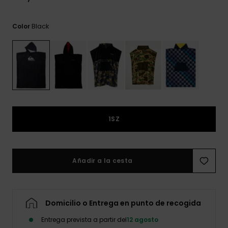
frecuentes y
accede a
nuestro
Black
Color
formulario de
contacto.
Consultar
las FAQ
1SZ
Añadir a la cesta
Domicilio o Entrega en punto de recogida
Entrega prevista a partir del
12 agosto