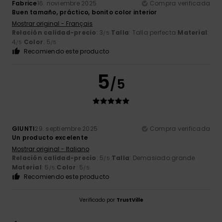
Fabrice
16. noviembre 2025
Compra verificada
Buen tamaño, práctico, bonito color interior
Mostrar original - Français
Relación calidad-precio
: 3
Talla
: Talla perfecta
Material
:
/5
4
Color
: 5
/5
/5
Recomiendo este producto
5
/5
GIUNTI
29. septiembre 2025
Compra verificada
Un producto excelente
Mostrar original - Italiano
Relación calidad-precio
: 5
Talla
: Demasiado grande
/5
Material
: 5
Color
: 5
/5
/5
Recomiendo este producto
Verificado por
TrustVille