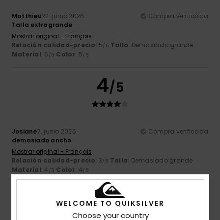
Matthieu
22. junio 2026
Compra verificada
Talla extragrande
Mostrar original - Français
Relación calidad-precio
: 5
Talla
: Demasiado grande
/5
Material
: 5
Color
: 5
/5
/5
4
/5
Josiane
7. junio 2026
Compra verificada
demasiado ancho
Mostrar original - Français
Relación calidad-precio
: 3
Talla
: Demasiado grande
/5
Material
: 4
Color
: 4
/5
/5
Recomiendo este producto
4
WELCOME TO QUIKSILVER
/5
Choose your country