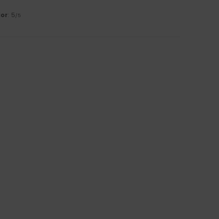
lor
: 5
/5