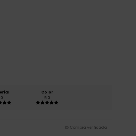
erial
Color
.0
5.0
Compra verificada