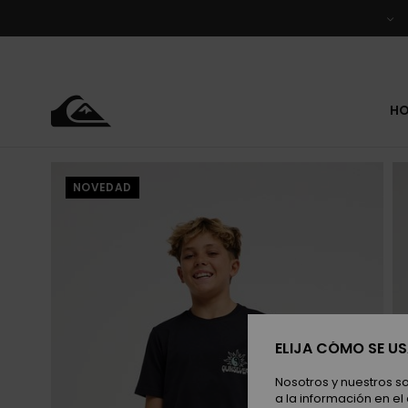
Pasar
a
la
información
del
producto
H
NOVEDAD
ELIJA CÓMO SE U
Nosotros y nuestros s
a la información en el