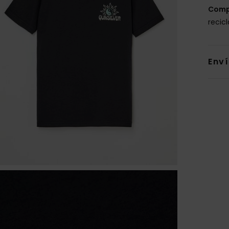
Comp
recic
Env