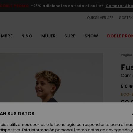
DOBLE PROMO
-25% adicionales en todo el outlet
Comprar Aho
QUIKSILVER APP
SOSTENI
OMBRE
NIÑO
MUJER
SURF
SNOW
DOBLE PR
Página 
Fu
Cami
5.0
ECO-
22,
SAN SUS DATOS
Color
ocios utilizamos cookies o la tecnología correspondiente para alm
 dispositivo. Esta información personal (como datos de navegación y 