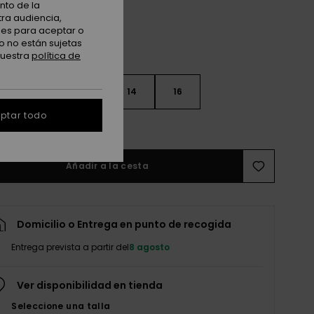
nto de la
tra audiencia,
nes para aceptar o
o no están sujetas
nuestra
política de
10
12
14
16
ptar todo
r guía de tallas
Añadir a la cesta
Domicilio o Entrega en punto de recogida
Entrega prevista a partir del
8 agosto
Ver disponibilidad en tienda
Seleccione una talla