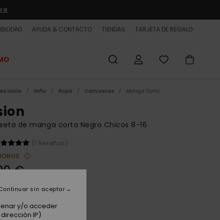
ra
BILIDAD
AYUDA & CONTACTO
TIENDAS
TARJETA DE REGALO
OMO
de inicio
Niño
Ropa
Camisetas
Manga Corta
sion
seta de manga corta Negro Chicos 8-16
(1 Reseñas)
BONUS
00 €
Continuar sin aceptar
Black
acenar y/o acceder
dirección IP)