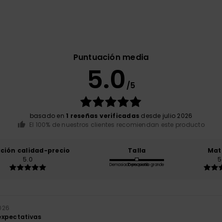
Puntuación media
5.0
/5
basado en
1 reseñas verificadas
desde julio 2026
El 100% de nuestros clientes recomiendan este producto
ación calidad-precio
Talla
Mat
5.0
5
Demasiado pequeño
Demasiado grande
2026
expectativas