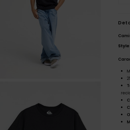
Deta
Camis
Style
Carac
M
2
T
reci
C
C
O
M