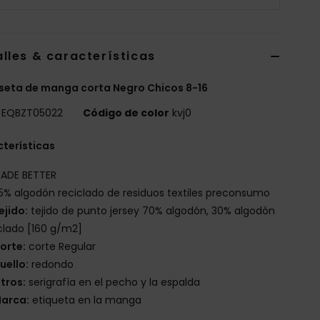
lles & características
eta de manga corta Negro Chicos 8-16
EQBZT05022
Código de color
kvj0
terísticas
ADE BETTER
5% algodón reciclado de residuos textiles preconsumo
ejido:
tejido de punto jersey 70% algodón, 30% algodón
clado [160 g/m2]
orte:
corte Regular
uello:
redondo
tros:
serigrafía en el pecho y la espalda
arca:
etiqueta en la manga