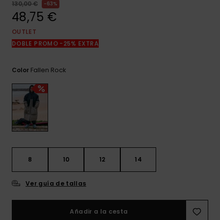
frecuentes y
130,00 €
63%
accede a
48,75 €
nuestro
formulario de
OUTLET
contacto.
DOBLE PROMO -25% EXTRA
Consultar
las FAQ
Fallen Rock
Color
8
10
12
14
Ver guía de tallas
Añadir a la cesta