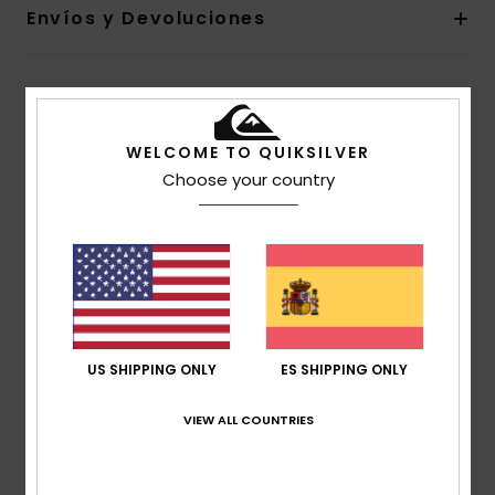
Envíos y Devoluciones
Reseñas de los clientes
WELCOME TO QUIKSILVER
Choose your country
Puntuación media
4.5
/5
basado en
2 reseñas verificadas
desde enero 2026
El 50% de nuestros clientes recomiendan este
producto
US SHIPPING ONLY
ES SHIPPING ONLY
Comodidad
VIEW ALL COUNTRIES
5.0