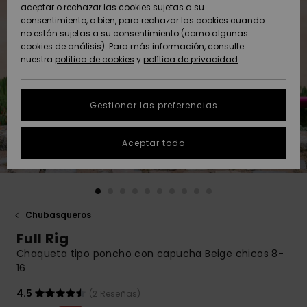
Freedom
aceptar o rechazar las cookies sujetas a su
consentimiento, o bien, para rechazar las cookies cuando
Comunidad
AYUDA &
no están sujetas a su consentimiento (como algunas
Protección de
Novedades
Novedades
CONTACTO
cookies de análisis). Para más información, consulte
datos
nuestra
política de cookies
y
política de privacidad
personales
SOSTENIBILIDAD
Destacados
Destacados
Guía de tallas
Gestionar las preferencias
TIENDAS
Inicia una
Aceptar todo
QUIKSILVER APP
conversación
para obtener
la respuesta
LISTA DE
más rápida a
FAVORITOS
tu pregunta.
Chubasqueros
Iniciar una
Full Rig
conversación
Chaqueta tipo poncho con capucha Beige chicos 8-
Encuentra
16
respuestas a
las preguntas
4.5
(2 Reseñas)
más