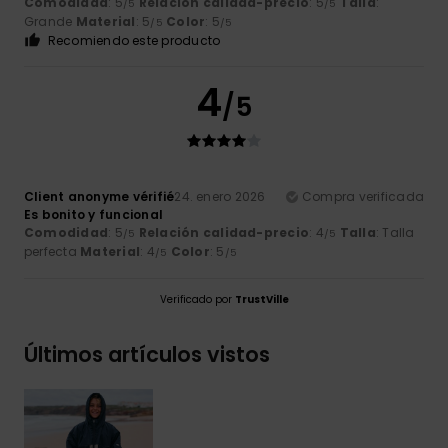
Comodidad
: 5
Relación calidad-precio
: 5
Talla
:
/5
/5
Grande
Material
: 5
Color
: 5
/5
/5
Recomiendo este producto
4
/5
Client anonyme vérifié
24. enero 2026
Compra verificada
Es bonito y funcional
Comodidad
: 5
Relación calidad-precio
: 4
Talla
: Talla
/5
/5
perfecta
Material
: 4
Color
: 5
/5
/5
Verificado por
TrustVille
Últimos artículos vistos