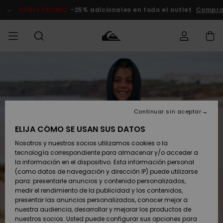
Pasar
a
DOBLE PROMO
-25% adicionales en todo el outlet
Compra
la
información
del
producto
Accede a tu
HOMBRE
Ropa
Ropa
Shop
Surf Shop
Tienda
Outlet
pedido
Hombre
Snow
Hombre
Hombre
NIÑO
Envio
Accesorios
Accesorios
Novedades
Continuar sin aceptar
Surf Shop
Outlet
MUJER
Niño
Tienda
Niños
Devoluciones
ELIJA CÓMO SE USAN SUS DATOS
Snow Niños
Zapatos y
Zapatos y
Destacados
Nosotros y nuestros socios utilizamos cookies o la
chanclas
chanclas
SURF
tecnología correspondiente para almacenar y/o acceder a
Pago
Highlights
Outlet
la información en el dispositivo. Esta información personal
Tienda
Mujer
(como datos de navegación y dirección IP) puede utilizarse
Snow
SNOW
Snow Mujer
Tarjeta de
para: presentarle anuncios y contenido personalizados,
Surf
Surf
regalo
medir el rendimiento de la publicidad y los contenidos,
Comunidad
presentar las anuncios personalizados, conocer mejor a
DOBLE
nuestra audiencia, desarrollar y mejorar los productos de
Destacados
PROMO
Quiksilver
Snow
Snow
nuestros socios. Usted puede configurar sus opciones para