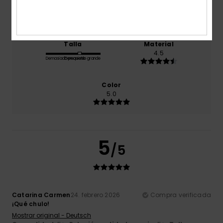
Relación calidad-precio
4.5
Talla
Material
4.5
Demasiado pequeño
Demasiado grande
Color
5.0
5
/5
Catarina Carmen
24. febrero 2026
Compra verificada
¡Qué chulo!
Mostrar original - Deutsch