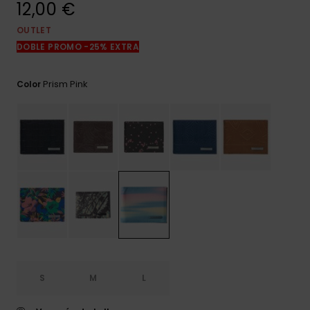
12,00 €
frecuentes y
accede a
nuestro
OUTLET
formulario de
DOBLE PROMO -25% EXTRA
contacto.
Consultar
Prism Pink
Color
las FAQ
S
M
L