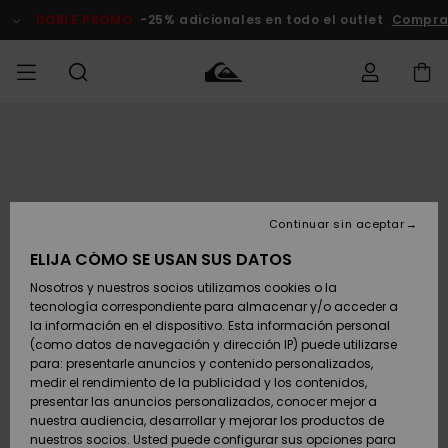
Pasar
a
DOBLE PROMO
-25% adicionales en todo el outlet
Compra
la
información
del
producto
Accede a tu
HOMBRE
Ropa
Ropa
Shop
Surf Shop
Tienda
Outlet
pedido
Hombre
Snow
Hombre
Hombre
NIÑO
Envio
Accesorios
Accesorios
Novedades
Continuar sin aceptar
Surf Shop
Outlet
MUJER
Niño
Tienda
Niños
Devoluciones
ELIJA CÓMO SE USAN SUS DATOS
Snow Niños
Zapatos y
Zapatos y
Destacados
Nosotros y nuestros socios utilizamos cookies o la
chanclas
chanclas
SURF
tecnología correspondiente para almacenar y/o acceder a
Pago
Highlights
Outlet
la información en el dispositivo. Esta información personal
Tienda
Mujer
(como datos de navegación y dirección IP) puede utilizarse
Snow
SNOW
Snow Mujer
Tarjeta de
para: presentarle anuncios y contenido personalizados,
Surf
Surf
regalo
medir el rendimiento de la publicidad y los contenidos,
Comunidad
presentar las anuncios personalizados, conocer mejor a
DOBLE
nuestra audiencia, desarrollar y mejorar los productos de
Destacados
PROMO
Quiksilver
Snow
Snow
nuestros socios. Usted puede configurar sus opciones para