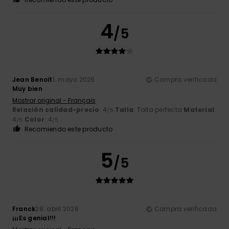
4
/5
Jean Benoit
1. mayo 2026
Compra verificada
Muy bien
Mostrar original - Français
Relación calidad-precio
: 4
Talla
: Talla perfecta
Material
:
/5
4
Color
: 4
/5
/5
Recomiendo este producto
5
/5
Franck
28. abril 2026
Compra verificada
¡¡¡Es genial!!!