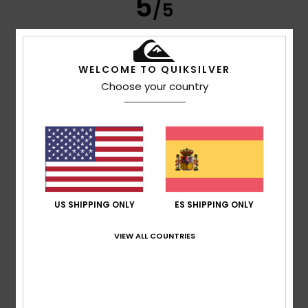
5
/5
WELCOME TO QUIKSILVER
Gregorio Alfredo
30. junio 2026
Compra verificada
Billetera excelente
Choose your country
Relación calidad-precio
: 5
Talla
: Talla perfecta
Material
:
/5
5
Color
: 5
/5
/5
Recomiendo este producto
4
/5
US SHIPPING ONLY
ES SHIPPING ONLY
Leo
28. junio 2026
Compra verificada
VIEW ALL COUNTRIES
Satisfecho con el producto
Mostrar original - Français
Relación calidad-precio
: 5
Material
: 5
Color
: 5
/5
/5
/5
Recomiendo este producto