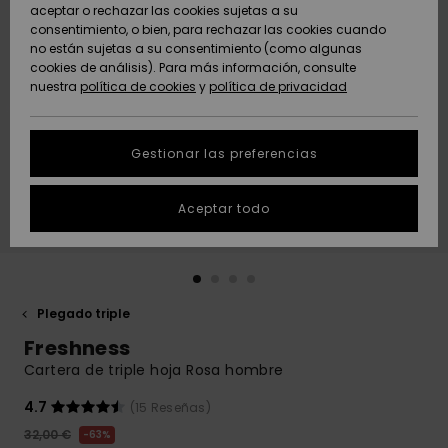
Freedom
aceptar o rechazar las cookies sujetas a su
consentimiento, o bien, para rechazar las cookies cuando
Comunidad
AYUDA &
no están sujetas a su consentimiento (como algunas
Protección de
Novedades
Novedades
CONTACTO
cookies de análisis). Para más información, consulte
datos
nuestra
política de cookies
y
política de privacidad
personales
SOSTENIBILIDAD
Destacados
Destacados
Guía de tallas
Gestionar las preferencias
TIENDAS
Inicia una
Aceptar todo
QUIKSILVER APP
conversación
para obtener
la respuesta
LISTA DE
más rápida a
FAVORITOS
tu pregunta.
Plegado triple
Iniciar una
Freshness
conversación
Cartera de triple hoja Rosa hombre
Encuentra
respuestas a
4.7
(15 Reseñas)
las preguntas
32,00 €
63%
más