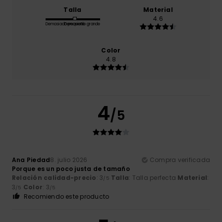
Talla
Material
4.6
Demasiado pequeño
Demasiado grande
Color
4.8
4
/5
Ana Piedad
8. julio 2026
Compra verificada
Porque es un poco justa de tamaño
Relación calidad-precio
: 3
Talla
: Talla perfecta
Material
:
/5
3
Color
: 3
/5
/5
Recomiendo este producto