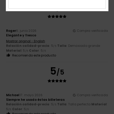
5
/5
Roger
6. junio 2026
Compra verificada
Elegante y fresco
Mostrar original - English
Relación calidad-precio
: 5
Talla
: Demasiado grande
/5
Material
: 5
Color
: 5
/5
/5
Recomiendo este producto
5
/5
Michael
17. mayo 2026
Compra verificada
Siempre he usado éstas billeteras
Relación calidad-precio
: 5
Talla
: Talla perfecta
Material
:
/5
5
Color
: 5
/5
/5
Recomiendo este producto