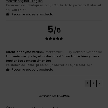
Mostrar original - English
Relación calidad-precio
: 5
Talla
: Talla perfecta
Material
:
/5
4
Color
: 5
/5
/5
Recomiendo este producto
5
/5
Client anonyme vérifié
4. marzo 2026
Compra verificada
El diseño me gusta, el material está bastante bien y tiene
bastantes compartimentos
Relación calidad-precio
: 5
Material
: 5
Color
: 5
/5
/5
/5
Recomiendo este producto
1
2
>
Verificado por
TrustVille