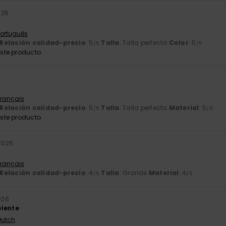
026
 Português
Relación calidad-precio
: 5
Talla
: Talla perfecta
Color
: 5
/5
/5
ste producto
Français
Relación calidad-precio
: 5
Talla
: Talla perfecta
Material
: 5
/5
/5
ste producto
 2026
Français
Relación calidad-precio
: 4
Talla
: Grande
Material
: 4
/5
/5
2026
elente
Dutch