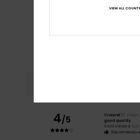
VIEW ALL COUNTR
Comodidad
Rel
4.8
4
Crisarel
27. mayo
/5
good quality
Comodidad
: 5
/5
Recomiendo e