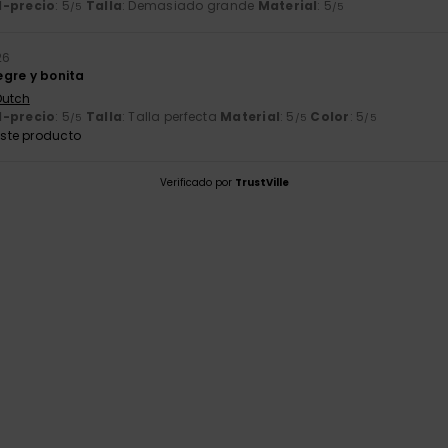
d-precio
: 5
Talla
: Demasiado grande
Material
: 5
/5
/5
26
gre y bonita
Dutch
d-precio
: 5
Talla
: Talla perfecta
Material
: 5
Color
: 5
/5
/5
/5
ste producto
Verificado por
TrustVille