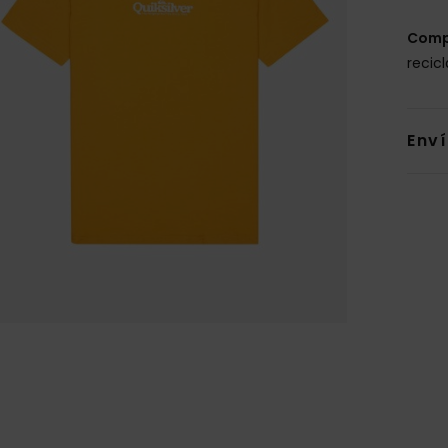
Comp
recic
Env