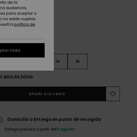
nto de la
tra audiencia,
Mineral Yellow
nes para aceptar o
o no están sujetas
nuestra
política de
ptar todo
10
12
14
16
r guía de tallas
Añadir a la cesta
Domicilio o Entrega en punto de recogida
Entrega prevista a partir del
11 agosto