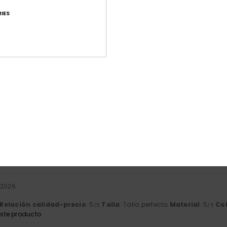
IES
Puntuación media
4.7
/5
basado en
6 reseñas verificadas
desde abril 2026
El 67% de nuestros clientes recomiendan este producto
ación calidad-precio
Talla
Mat
4.8
4
Demasiado pequeño
Demasiado grande
 2026
Relación calidad-precio
: 5
Talla
: Talla perfecta
Material
: 5
Co
/5
/5
ste producto