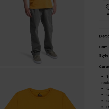
Deta
Camis
Style
Carac
T
reci
C
C
S
E