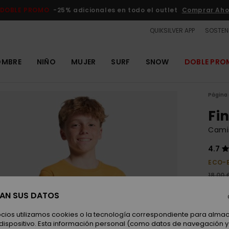
DOBLE PROMO
-25% adicionales en todo el outlet
Comprar Aho
QUIKSILVER APP
SOSTENI
OMBRE
NIÑO
MUJER
SURF
SNOW
DOBLE PR
Página 
Fi
Camis
4.7
ECO-
18,00 
6,7
SAN SUS DATOS
OUTL
ocios utilizamos cookies o la tecnología correspondiente para alm
DOBLE
 dispositivo. Esta información personal (como datos de navegación y 