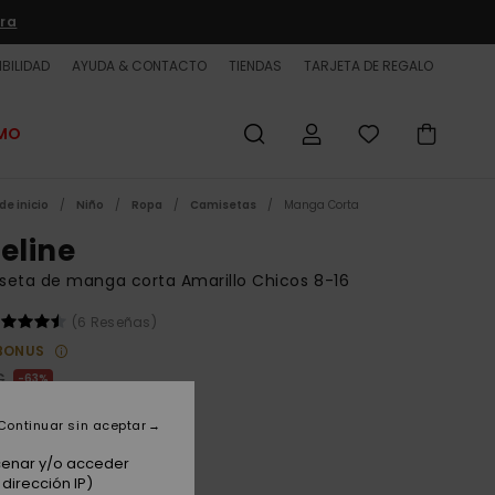
ra
BILIDAD
AYUDA & CONTACTO
TIENDAS
TARJETA DE REGALO
OMO
de inicio
Niño
Ropa
Camisetas
Manga Corta
neline
eta de manga corta Amarillo Chicos 8-16
(6 Reseñas)
BONUS
€
63%
5 €
Continuar sin aceptar
ET
acenar y/o acceder
 PROMO -25% EXTRA
dirección IP)