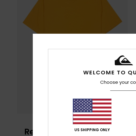
WELCOME TO QU
Choose your co
Reseñas de los clientes
US SHIPPING ONLY