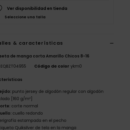
Ver disponibilidad en tienda
Seleccione una talla
lles & características
eta de manga corta Amarillo Chicos 8-16
EQBZT04955
Código de color
ykm0
terísticas
ejido:
punto jersey de algodón regular con algodón
clado [160 g/m²]
orte:
corte normal
uello:
cuello redondo
erigrafía estampada en el pecho
tiqueta Quiksilver de tela en la manga