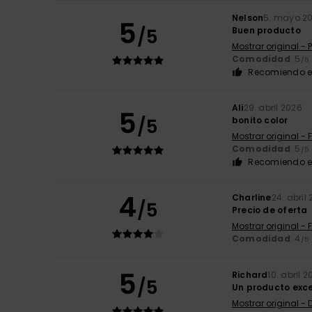
Nelson
5. mayo 2
5
/5
Buen producto
Mostrar original -
Comodidad
: 5
/5
Recomiendo e
Ali
29. abril 2026
5
/5
bonito color
Mostrar original - 
Comodidad
: 5
/5
Recomiendo e
4
Charline
24. abril
/5
Precio de oferta
Mostrar original - 
Comodidad
: 4
/5
5
Richard
10. abril 
/5
Un producto exc
Mostrar original - 