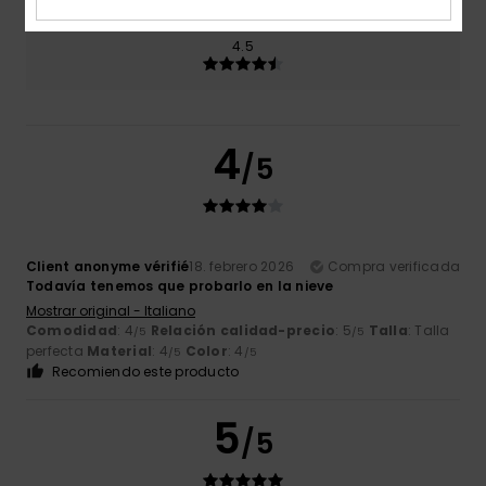
Color
4.5
4
/5
Client anonyme vérifié
18. febrero 2026
Compra verificada
Todavía tenemos que probarlo en la nieve
Mostrar original - Italiano
Comodidad
: 4
Relación calidad-precio
: 5
Talla
: Talla
/5
/5
perfecta
Material
: 4
Color
: 4
/5
/5
Recomiendo este producto
5
/5