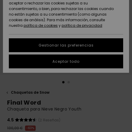
Freedom
aceptar o rechazar las cookies sujetas a su
consentimiento, o bien, para rechazar las cookies cuando
Comunidad
AYUDA &
no están sujetas a su consentimiento (como algunas
Protección de
Novedades
Novedades
CONTACTO
cookies de análisis). Para más información, consulte
datos
nuestra
política de cookies
y
política de privacidad
personales
SOSTENIBILIDAD
Destacados
Destacados
Guía de tallas
Gestionar las preferencias
TIENDAS
Inicia una
Aceptar todo
QUIKSILVER APP
conversación
para obtener
la respuesta
LISTA DE
más rápida a
FAVORITOS
tu pregunta.
Chaquetas de Snow
Iniciar una
Final Word
conversación
Chaqueta para Nieve Negro Youth
Encuentra
respuestas a
4.5
(2 Reseñas)
las preguntas
100,00 €
63%
más