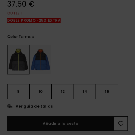
37,50 €
frecuentes y
accede a
nuestro
OUTLET
formulario de
DOBLE PROMO -25% EXTRA
contacto.
Consultar
Tarmac
Color
las FAQ
8
10
12
14
16
Ver guía de tallas
Añadir a la cesta