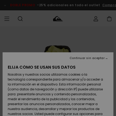
Pasar
a
DOBLE PROMO
-25% adicionales en todo el outlet
Comprar
la
información
del
producto
Accede a tu
HOMBRE
Ropa
Ropa
Shop
Surf Shop
Tienda
Outlet
pedido
Hombre
Snow
Hombre
Hombre
NIÑO
Envio
Accesorios
Accesorios
Novedades
Continuar sin aceptar
Surf Shop
Outlet
MUJER
Niño
Tienda
Niños
Devoluciones
ELIJA CÓMO SE USAN SUS DATOS
Snow Niños
Zapatos y
Zapatos y
Destacados
Nosotros y nuestros socios utilizamos cookies o la
chanclas
chanclas
SURF
tecnología correspondiente para almacenar y/o acceder a
Pago
Highlights
Outlet
la información en el dispositivo. Esta información personal
Tienda
Mujer
(como datos de navegación y dirección IP) puede utilizarse
Snow
SNOW
Snow Mujer
Tarjeta de
para: presentarle anuncios y contenido personalizados,
Surf
Surf
regalo
medir el rendimiento de la publicidad y los contenidos,
Comunidad
presentar las anuncios personalizados, conocer mejor a
DOBLE
nuestra audiencia, desarrollar y mejorar los productos de
Destacados
PROMO
Quiksilver
Snow
Snow
nuestros socios. Usted puede configurar sus opciones para