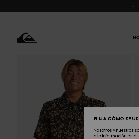
Pasar
a
la
información
del
producto
H
ELIJA CÓMO SE U
Nosotros y nuestros s
a la información en el