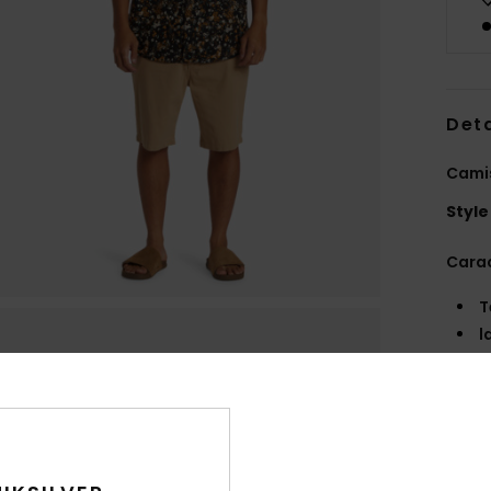
Deta
Cami
Style
Carac
T
l
c
C
M
B
C