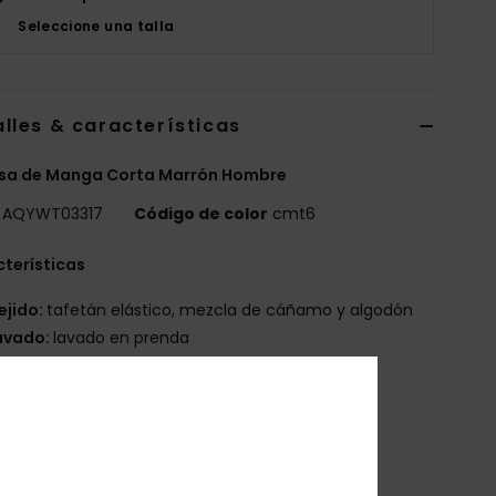
Seleccione una talla
lles & características
sa de Manga Corta Marrón Hombre
AQYWT03317
Código de color
cmt6
terísticas
ejido:
tafetán elástico, mezcla de cáñamo y algodón
avado:
lavado en prenda
orte:
corte normal
uello:
cuello clásico
angas:
manga corta
olsillos:
Bolsillo individual en el pecho
ierre:
cierre de botón