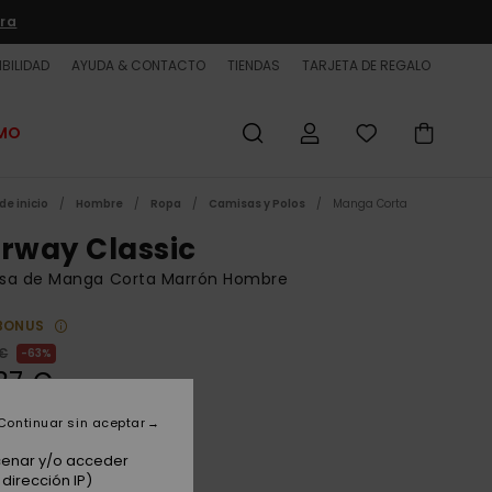
ra
BILIDAD
AYUDA & CONTACTO
TIENDAS
TARJETA DE REGALO
OMO
de inicio
Hombre
Ropa
Camisas y Polos
Manga Corta
irway Classic
sa de Manga Corta Marrón Hombre
BONUS
 €
63%
37 €
ET
Continuar sin aceptar
 PROMO -25% EXTRA
acenar y/o acceder
dirección IP)