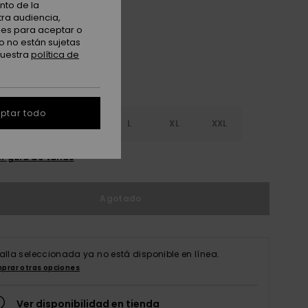
nto de la
Bone Brown Aop Best Ss
tra audiencia,
nes para aceptar o
o no están sujetas
nuestra
política de
ptar todo
S
S
M
L
XL
XXL
r guía de tallas
Agotado
talla seleccionada ya no está disponible en línea.
prar otras opciones
Ver disponibilidad en tienda