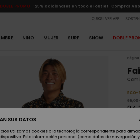
DOBLE PROMO
-25% adicionales en todo el outlet
Comprar Aho
QUIKSILVER APP
SOSTENI
OMBRE
NIÑO
MUJER
SURF
SNOW
DOBLE PR
Página 
Fa
Cami
ECO-
65,00
24,
OUTL
SAN SUS DATOS
DOBLE
ocios utilizamos cookies o la tecnología correspondiente para alm
 dispositivo. Esta información personal (como datos de navegación y 