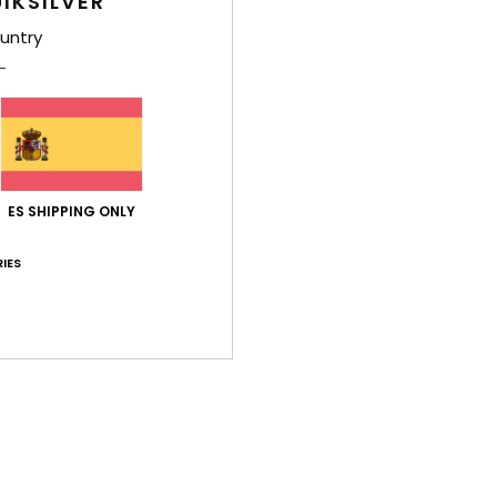
IKSILVER
M
cost
untry
O
Comp
elast
ES SHIPPING ONLY
Env
IES