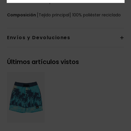
Cordón elástico para llaves en el interior del bolsillo
Composición
[Tejido principal] 100% poliéster reciclado
Envíos y Devoluciones
Últimos artículos vistos