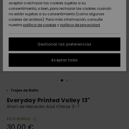
Freedom
aceptar o rechazar las cookies sujetas a su
consentimiento, o bien, para rechazar las cookies cuando
Comunidad
AYUDA &
no están sujetas a su consentimiento (como algunas
Protección de
Novedades
Novedades
CONTACTO
cookies de análisis). Para más información, consulte
datos
nuestra
política de cookies
y
política de privacidad
personales
SOSTENIBILIDAD
Destacados
Destacados
Guía de tallas
Gestionar las preferencias
TIENDAS
Inicia una
Aceptar todo
QUIKSILVER APP
conversación
para obtener
la respuesta
LISTA DE
más rápida a
FAVORITOS
tu pregunta.
Trajes de Baño
Iniciar una
Everyday Printed Volley 13"
conversación
Short de Natación Azul Chicos 2-7
Encuentra
respuestas a
ECO-BONUS
las preguntas
30,00 €
más