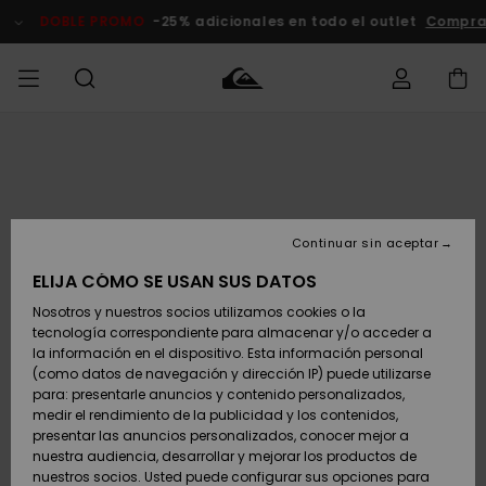
Pasar
a
DOBLE PROMO
-25% adicionales en todo el outlet
Compra
la
información
del
producto
Accede a tu
HOMBRE
Ropa
Ropa
Shop
Surf Shop
Tienda
Outlet
pedido
Hombre
Snow
Hombre
Hombre
NIÑO
Envio
Accesorios
Accesorios
Novedades
Continuar sin aceptar
Surf Shop
Outlet
MUJER
Niño
Tienda
Niños
Devoluciones
ELIJA CÓMO SE USAN SUS DATOS
Snow Niños
Zapatos y
Zapatos y
Destacados
Nosotros y nuestros socios utilizamos cookies o la
chanclas
chanclas
SURF
tecnología correspondiente para almacenar y/o acceder a
Pago
Highlights
Outlet
la información en el dispositivo. Esta información personal
Tienda
Mujer
(como datos de navegación y dirección IP) puede utilizarse
Snow
SNOW
Snow Mujer
Tarjeta de
para: presentarle anuncios y contenido personalizados,
Surf
Surf
regalo
medir el rendimiento de la publicidad y los contenidos,
Comunidad
presentar las anuncios personalizados, conocer mejor a
DOBLE
nuestra audiencia, desarrollar y mejorar los productos de
Destacados
PROMO
Quiksilver
Snow
Snow
nuestros socios. Usted puede configurar sus opciones para