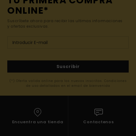
TU PRIMERA COMPRA
ONLINE*
Suscríbete ahora para recibir las ultimas informaciones
y ofertas exclusivas.
Suscribir
(*) Oferta valida online para los nuevos inscritos. Condiciones
de uso detalladas en el email de bienvenida
Encuentra una tienda
Contactenos