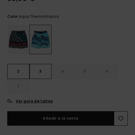
frecuentes y
accede a
nuestro
Aqua Thermotropics
Color
formulario de
contacto.
Consultar
las FAQ
2
3
4
5
6
7
Ver guía de tallas
Añadir a la cesta