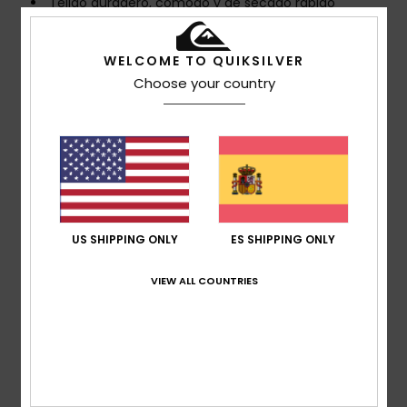
Tejido duradero, cómodo y de secado rápido
Made Better
Fabricado con 45% de fibras de poliéster recicladas,
WELCOME TO QUIKSILVER
procedentes de residuos textiles y 45% de botellas de
Choose your country
plástico
Tratamiento duradero repelente al agua sin PFC
Tejido:
poliéster reciclado, apto para el uso diario
[125 g/m²]
CARACTERÍSTICAS
Corte:
Pierna recta
Estilo atemporal
US SHIPPING ONLY
ES SHIPPING ONLY
Sin bragueta
Cintura:
cintura elástica
VIEW ALL COUNTRIES
Longitud :
longitud de 33 cm
Cierre:
cintura con cordón
Bolsillos:
bolsillos de acceso lateral
Bolsillo trasero de parche
Logo icónico mountain and wave