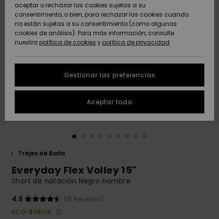
Freedom
aceptar o rechazar las cookies sujetas a su
consentimiento, o bien, para rechazar las cookies cuando
Comunidad
AYUDA &
no están sujetas a su consentimiento (como algunas
Protección de
Novedades
Novedades
CONTACTO
cookies de análisis). Para más información, consulte
datos
nuestra
política de cookies
y
política de privacidad
personales
SOSTENIBILIDAD
Destacados
Destacados
Guía de tallas
Gestionar las preferencias
TIENDAS
Inicia una
Aceptar todo
QUIKSILVER APP
conversación
para obtener
la respuesta
LISTA DE
más rápida a
FAVORITOS
tu pregunta.
Trajes de Baño
Iniciar una
Everyday Flex Volley 15"
conversación
Short de natación Negro hombre
Encuentra
respuestas a
4.6
(15 Reseñas)
las preguntas
ECO-BONUS
más