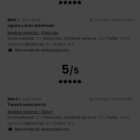
MAX
12. julio 2026
Compra verificada
Ligero y bien diseñado
Mostrar original - Français
Comodidad
: 5
Relación calidad-precio
: 5
Talla
: Talla
/5
/5
perfecta
Material
: 5
Color
: 5
/5
/5
Recomiendo este producto
5
/5
Marc
9. julio 2026
Compra verificada
Tiene buena pinta
Mostrar original - Dutch
Comodidad
: 5
Relación calidad-precio
: 5
Talla
: Talla
/5
/5
perfecta
Material
: 5
Color
: 5
/5
/5
Recomiendo este producto