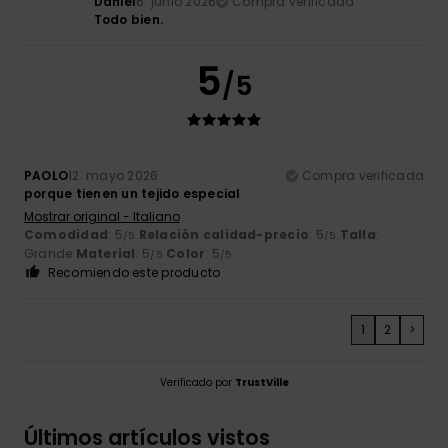
Daniel
6. junio 2026
Compra verificada
Todo bien.
5
/5
PAOLO
12. mayo 2026
Compra verificada
porque tienen un tejido especial
Mostrar original - Italiano
Comodidad
: 5
Relación calidad-precio
: 5
Talla
:
/5
/5
Grande
Material
: 5
Color
: 5
/5
/5
Recomiendo este producto
1
2
>
Verificado por
TrustVille
Últimos artículos vistos