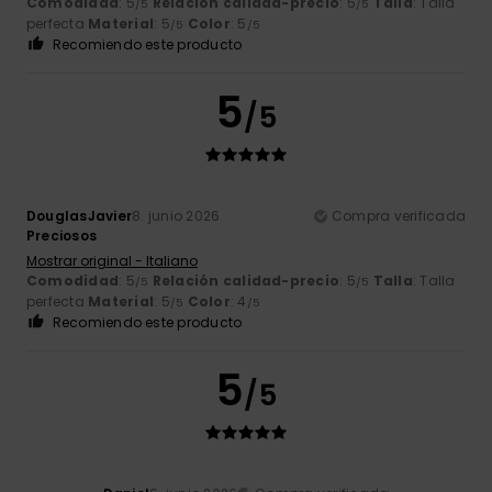
Comodidad
: 5
Relación calidad-precio
: 5
Talla
: Talla
/5
/5
perfecta
Material
: 5
Color
: 5
/5
/5
Recomiendo este producto
5
/5
DouglasJavier
8. junio 2026
Compra verificada
Preciosos
Mostrar original - Italiano
Comodidad
: 5
Relación calidad-precio
: 5
Talla
: Talla
/5
/5
perfecta
Material
: 5
Color
: 4
/5
/5
Recomiendo este producto
5
/5