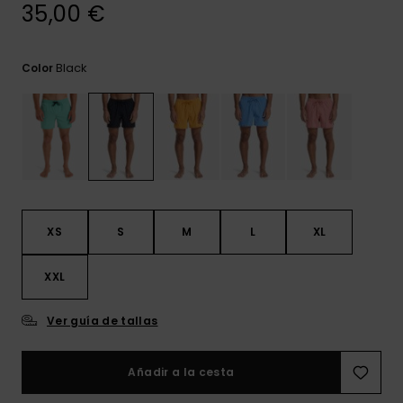
frecuentes y
35,00 €
accede a
nuestro
formulario de
Black
Color
contacto.
Consultar
las FAQ
XS
S
M
L
XL
XXL
Ver guía de tallas
Añadir a la cesta