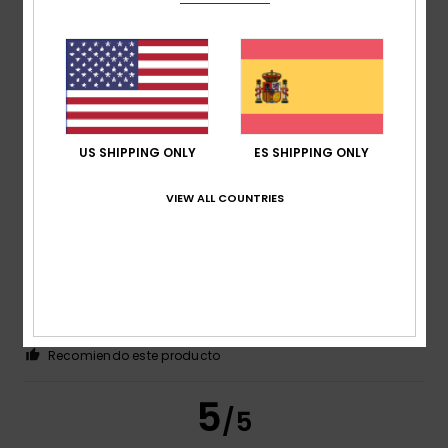
Color
4.6
5
US SHIPPING ONLY
ES SHIPPING ONLY
/5
VIEW ALL COUNTRIES
Debra
24. julio 2026
Compra verificada
de buena calidad
Mostrar original - Français
Comodidad
: 5
Relación calidad-precio
: 4
Talla
: Talla
/5
/5
perfecta
Material
: 5
Color
: 5
/5
/5
Recomiendo este producto
5
/5