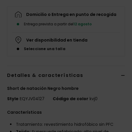
Domicilio o Entrega en punto de recogida
Entrega prevista a partir del
12 agosto
Ver disponibilidad en tienda
Seleccione una talla
Detalles & características
Short de natación Negro hombre
Style
EQYJV04127
Código de color
kvj0
Características
Tratamiento: revestimiento hidrofóbico sin PFC
Tejido:
Supersuede refabricado: alto nivel de