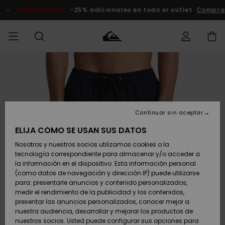
Pasar
a
DOBLE PROMO
-25% adicionales en todo el outlet
Comprar A
la
información
del
producto
Accede a tu
HOMBRE
Ropa
Ropa
Shop
Surf Shop
Tienda
Outlet
pedido
Hombre
Snow
Hombre
Hombre
NIÑO
Envio
Accesorios
Accesorios
Novedades
Continuar sin aceptar
Surf Shop
Outlet
MUJER
Niño
Tienda
Niños
Devoluciones
ELIJA CÓMO SE USAN SUS DATOS
Snow Niños
Zapatos y
Zapatos y
Destacados
Nosotros y nuestros socios utilizamos cookies o la
chanclas
chanclas
SURF
tecnología correspondiente para almacenar y/o acceder a
Pago
Highlights
Outlet
la información en el dispositivo. Esta información personal
Tienda
Mujer
(como datos de navegación y dirección IP) puede utilizarse
Snow
SNOW
Snow Mujer
Tarjeta de
para: presentarle anuncios y contenido personalizados,
Surf
Surf
regalo
medir el rendimiento de la publicidad y los contenidos,
Comunidad
presentar las anuncios personalizados, conocer mejor a
DOBLE
nuestra audiencia, desarrollar y mejorar los productos de
Destacados
PROMO
Quiksilver
Snow
Snow
nuestros socios. Usted puede configurar sus opciones para