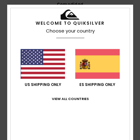
Comodidad
4.8
WELCOME TO QUIKSILVER
Relación calidad-precio
Choose your country
4.6
Talla
Material
4.9
Demasiado pequeño
Demasiado grande
Color
US SHIPPING ONLY
ES SHIPPING ONLY
4.8
VIEW ALL COUNTRIES
5
/5