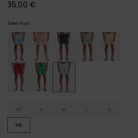
frecuentes y
35,00 €
accede a
nuestro
formulario de
Aqua
Color
contacto.
Consultar
las FAQ
XS
S
M
L
XL
XXL