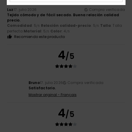
Luz
17. julio 2026
Compra verificada
Tejido cómodo y de fácil secado. Buena relación calidad
precio.
Comodidad
: 5
Relación calidad-precio
: 5
Talla
: Talla
/5
/5
perfecta
Material
: 5
Color
: 4
/5
/5
Recomiendo este producto
4
/5
Bruno
17. julio 2026
Compra verificada
Satisfactorio.
Mostrar original - Français
4
/5