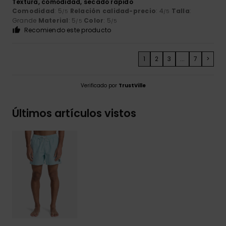
Textura, comodidad, secado rapido
Comodidad
: 5
Relación calidad-precio
: 4
Talla
:
/5
/5
Grande
Material
: 5
Color
: 5
/5
/5
Recomiendo este producto
1
2
3
...
7
>
Verificado por
TrustVille
Últimos artículos vistos