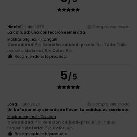
Nicole
12. julio 2026
Compra verificada
La calidad: una confección esmerada
Mostrar original - Français
Comodidad
: 5
Relación calidad-precio
: 5
Talla
: Talla
/5
/5
perfecta
Material
: 5
Color
: 5
/5
/5
Recomiendo este producto
5
/5
Long
11. julio 2026
Compra verificada
Un bañador muy cómodo de llevar. La calidad es excelente.
Mostrar original - Deutsch
Comodidad
: 4
Relación calidad-precio
: 3
Talla
:
/5
/5
Pequeño
Material
: 5
Color
: 4
/5
/5
Recomiendo este producto