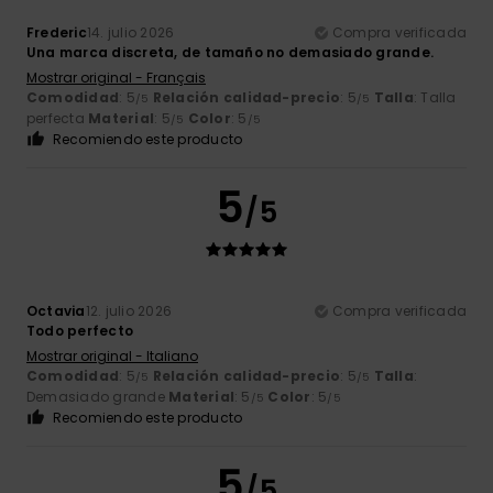
Frederic
14. julio 2026
Compra verificada
Una marca discreta, de tamaño no demasiado grande.
Mostrar original - Français
Comodidad
: 5
Relación calidad-precio
: 5
Talla
: Talla
/5
/5
perfecta
Material
: 5
Color
: 5
/5
/5
Recomiendo este producto
5
/5
Octavia
12. julio 2026
Compra verificada
Todo perfecto
Mostrar original - Italiano
Comodidad
: 5
Relación calidad-precio
: 5
Talla
:
/5
/5
Demasiado grande
Material
: 5
Color
: 5
/5
/5
Recomiendo este producto
5
/5