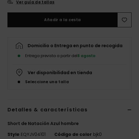
Ver guía de tallas
Añadir a la cesta
Domicilio o Entrega en punto de recogida
Entrega prevista a partir del
8 agosto
Ver disponibilidad en tienda
Seleccione una talla
Detalles & características
Short de Natación Azul hombre
Style
EQYJV04101
Código de color
bjk0