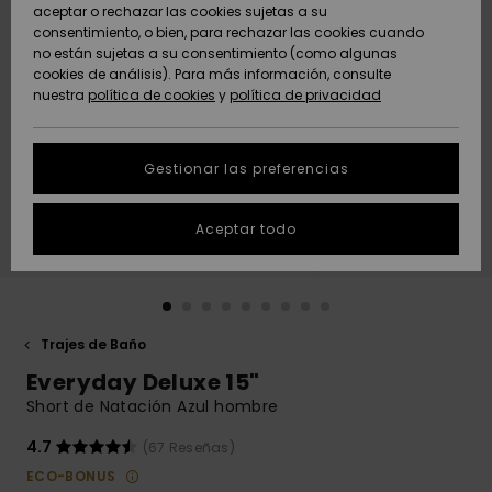
Freedom
aceptar o rechazar las cookies sujetas a su
consentimiento, o bien, para rechazar las cookies cuando
Comunidad
AYUDA &
no están sujetas a su consentimiento (como algunas
Protección de
Novedades
Novedades
CONTACTO
cookies de análisis). Para más información, consulte
datos
nuestra
política de cookies
y
política de privacidad
personales
SOSTENIBILIDAD
Destacados
Destacados
Guía de tallas
Gestionar las preferencias
TIENDAS
Inicia una
Aceptar todo
QUIKSILVER APP
conversación
para obtener
la respuesta
LISTA DE
más rápida a
FAVORITOS
tu pregunta.
Trajes de Baño
Iniciar una
Everyday Deluxe 15"
conversación
Short de Natación Azul hombre
Encuentra
respuestas a
4.7
(67 Reseñas)
las preguntas
ECO-BONUS
más