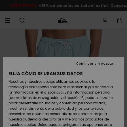
Pasar
a
DOBLE PROMO
-25% adicionales en todo el outlet
Comprar Ah
la
información
del
producto
Accede a tu
HOMBRE
Ropa
Ropa
Shop
Surf Shop
Tienda
Outlet
pedido
Hombre
Snow
Hombre
Hombre
NIÑO
Envio
Accesorios
Accesorios
Novedades
Continuar sin aceptar
Surf Shop
Outlet
MUJER
Niño
Tienda
Niños
Devoluciones
ELIJA CÓMO SE USAN SUS DATOS
Snow Niños
Zapatos y
Zapatos y
Destacados
Nosotros y nuestros socios utilizamos cookies o la
chanclas
chanclas
SURF
tecnología correspondiente para almacenar y/o acceder a
Pago
Highlights
Outlet
la información en el dispositivo. Esta información personal
Tienda
Mujer
(como datos de navegación y dirección IP) puede utilizarse
Snow
SNOW
Snow Mujer
Tarjeta de
para: presentarle anuncios y contenido personalizados,
Surf
Surf
regalo
medir el rendimiento de la publicidad y los contenidos,
Comunidad
presentar las anuncios personalizados, conocer mejor a
DOBLE
nuestra audiencia, desarrollar y mejorar los productos de
Destacados
PROMO
Quiksilver
Snow
Snow
nuestros socios. Usted puede configurar sus opciones para