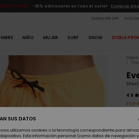
DOBLE PROMO
-25% adicionales en todo el outlet
Comprar Aho
QUIKSILVER APP
SOSTENI
OMBRE
NIÑO
MUJER
SURF
SNOW
DOBLE PR
Página 
Traj
Ev
Short
4.6
ECO-
30,
SAN SUS DATOS
ocios utilizamos cookies o la tecnología correspondiente para alm
Color
 dispositivo. Esta información personal (como datos de navegación y 