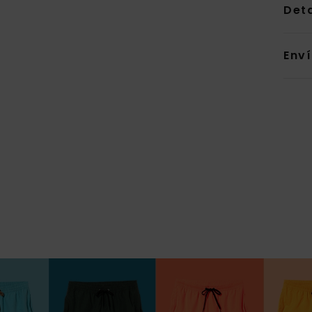
Deta
Env