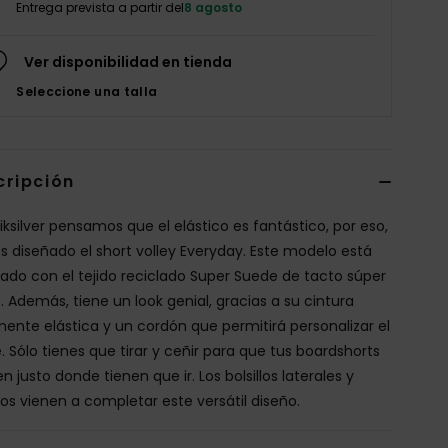
Entrega prevista a partir del
8 agosto
Ver disponibilidad en tienda
Seleccione una talla
cripción
iksilver pensamos que el elástico es fantástico, por eso,
 diseñado el short volley Everyday. Este modelo está
cado con el tejido reciclado Super Suede de tacto súper
. Además, tiene un look genial, gracias a su cintura
mente elástica y un cordón que permitirá personalizar el
. Sólo tienes que tirar y ceñir para que tus boardshorts
 justo donde tienen que ir. Los bolsillos laterales y
ros vienen a completar este versátil diseño.