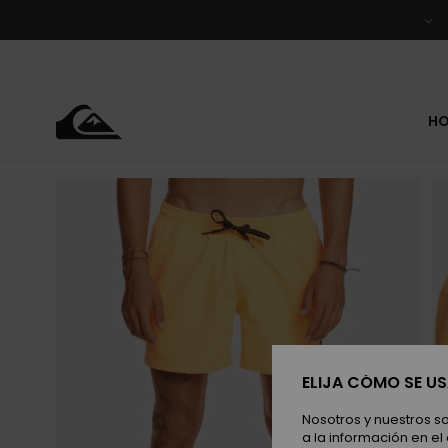
Pasar
a
la
información
del
producto
H
ELIJA CÓMO SE U
Nosotros y nuestros s
a la información en el