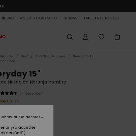
ra
BILIDAD
AYUDA & CONTACTO
TIENDAS
TARJETA DE REGALO
OMO
de inicio
Surf
Surf Shop Hombre
Boardshorts
es de Baño
eryday 15"
 de Natación Naranja hombre
(7 Reseñas)
BONUS
00 €
Continuar sin aceptar
acenar y/o acceder
Orange Pop
dirección IP)