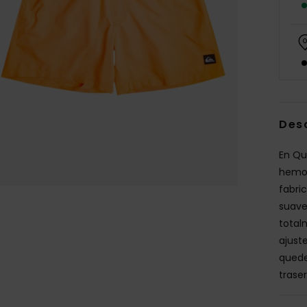
Des
En Qu
hemos
fabri
suave
total
ajuste
queden
trase