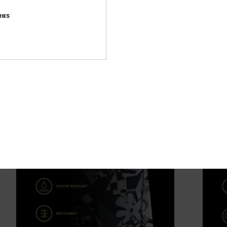
horts
IES