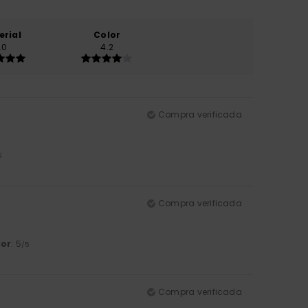
erial
Color
.0
4.2
Compra verificada
5
Compra verificada
lor
: 5
/5
Compra verificada