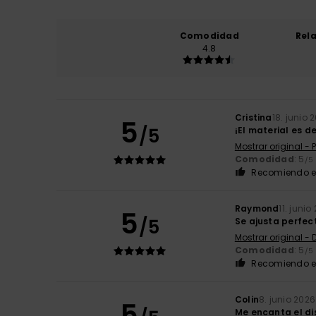
Comodidad
Rel
4.8
Cristina
18. junio 
5
/5
¡El material es d
Mostrar original -
Comodidad
: 5
/5
Recomiendo e
Raymond
11. junio
5
/5
Se ajusta perfec
Mostrar original -
Comodidad
: 5
/5
Recomiendo e
Colin
8. junio 2026
5
Me encanta el d