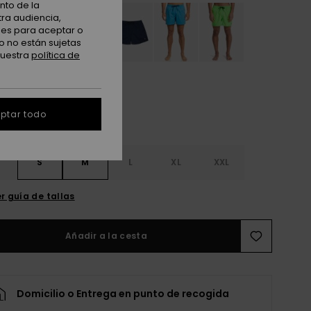
nto de la
tra audiencia,
nes para aceptar o
o no están sujetas
nuestra
política de
ptar todo
S
S
M
L
XL
XXL
r guía de tallas
Añadir a la cesta
Domicilio o Entrega en punto de recogida