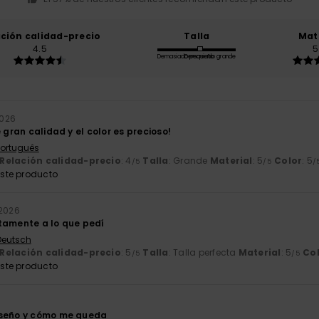
ación calidad-precio
Talla
Mat
4.5
5
Demasiado pequeño
Demasiado grande
2026
e gran calidad y el color es precioso!
 Português
Relación calidad-precio
: 4
Talla
: Grande
Material
: 5
Color
: 5
/5
/5
/
ste producto
 2026
tamente a lo que pedí
 Deutsch
Relación calidad-precio
: 5
Talla
: Talla perfecta
Material
: 5
Co
/5
/5
ste producto
iseño y cómo me queda