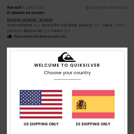
Ronald
11. julio 2026
Compra verificada
El diseño es bonito
Mostrar original - English
Comodidad
: 5
Relación calidad-precio
: 5
Talla
: Talla
/5
/5
perfecta
Material
: 5
Color
: 5
/5
/5
Recomiendo este producto
5
/5
WELCOME TO QUIKSILVER
Choose your country
Chris
10. julio 2026
Compra verificada
Una camiseta estupenda, tanto por la calidad como por el
precio
Mostrar original - English
Comodidad
: 5
Relación calidad-precio
: 5
Talla
:
/5
/5
Grande
Material
: 5
Color
: 5
/5
/5
Recomiendo este producto
US SHIPPING ONLY
ES SHIPPING ONLY