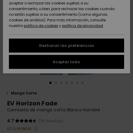
Freedom
aceptar o rechazar las cookies sujetas a su
consentimiento, o bien, para rechazar las cookies cuando
Comunidad
AYUDA &
no están sujetas a su consentimiento (como algunas
Protección de
Novedades
Novedades
CONTACTO
cookies de análisis). Para más información, consulte
datos
nuestra
política de cookies
y
política de privacidad
personales
SOSTENIBILIDAD
Destacados
Destacados
Guía de tallas
Gestionar las preferencias
TIENDAS
Inicia una
Aceptar todo
QUIKSILVER APP
conversación
para obtener
la respuesta
LISTA DE
más rápida a
FAVORITOS
tu pregunta.
Manga Corta
Iniciar una
EV Horizon Fade
conversación
Camiseta de manga corta Blanco Hombre
Encuentra
respuestas a
4.7
(36 Reseñas)
las preguntas
ECO-BONUS
más