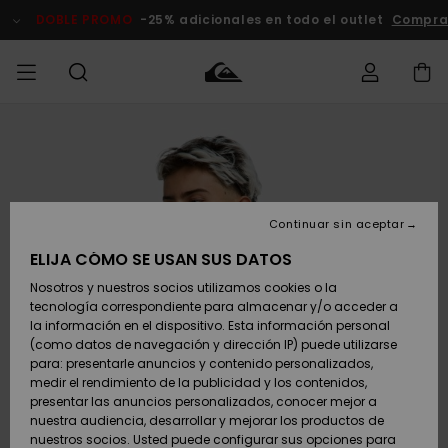
Pasar
a
DOBLE PROMO
-25% adicionales en todo el outlet
Compra
la
información
del
producto
Accede a tu
HOMBRE
Ropa
Ropa
Shop
Surf Shop
Tienda
Outlet
pedido
Hombre
Snow
Hombre
Hombre
NIÑO
Envio
Accesorios
Accesorios
Novedades
Continuar sin aceptar
Surf Shop
Outlet
MUJER
Niño
Tienda
Niños
Devoluciones
ELIJA CÓMO SE USAN SUS DATOS
Snow Niños
Zapatos y
Zapatos y
Destacados
Nosotros y nuestros socios utilizamos cookies o la
chanclas
chanclas
SURF
tecnología correspondiente para almacenar y/o acceder a
Pago
Highlights
Outlet
la información en el dispositivo. Esta información personal
Tienda
Mujer
(como datos de navegación y dirección IP) puede utilizarse
Snow
SNOW
Snow Mujer
Tarjeta de
para: presentarle anuncios y contenido personalizados,
Surf
Surf
regalo
medir el rendimiento de la publicidad y los contenidos,
Comunidad
presentar las anuncios personalizados, conocer mejor a
DOBLE
nuestra audiencia, desarrollar y mejorar los productos de
Destacados
PROMO
Quiksilver
Snow
Snow
nuestros socios. Usted puede configurar sus opciones para