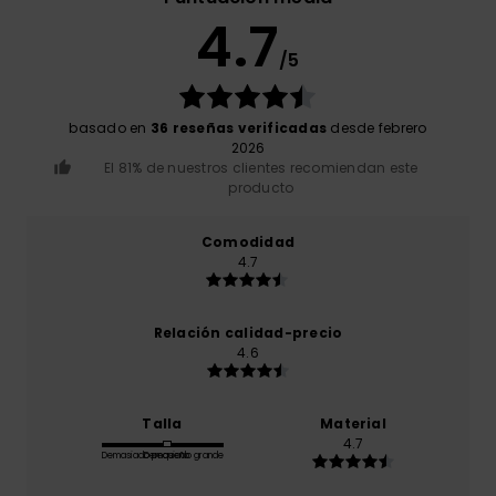
4.7
/5
basado en
36 reseñas verificadas
desde febrero
2026
El 81% de nuestros clientes recomiendan este
producto
Comodidad
4.7
Relación calidad-precio
4.6
Talla
Material
4.7
Demasiado pequeño
Demasiado grande