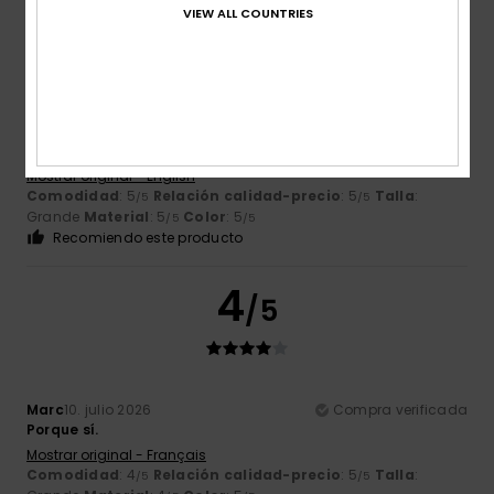
5
/5
VIEW ALL COUNTRIES
Chris
10. julio 2026
Compra verificada
Es una camiseta estupenda, de buena calidad y a un
precio fantástico.
Mostrar original - English
Comodidad
: 5
Relación calidad-precio
: 5
Talla
:
/5
/5
Grande
Material
: 5
Color
: 5
/5
/5
Recomiendo este producto
4
/5
Marc
10. julio 2026
Compra verificada
Porque sí.
Mostrar original - Français
Comodidad
: 4
Relación calidad-precio
: 5
Talla
:
/5
/5