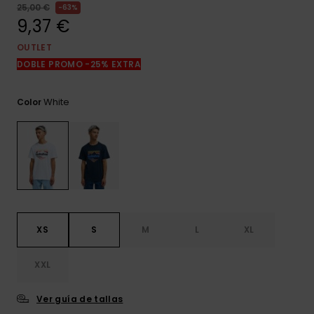
frecuentes y
25,00 €
63%
accede a
9,37 €
nuestro
formulario de
OUTLET
contacto.
DOBLE PROMO -25% EXTRA
Consultar
las FAQ
White
Color
XS
S
M
L
XL
XXL
Ver guía de tallas