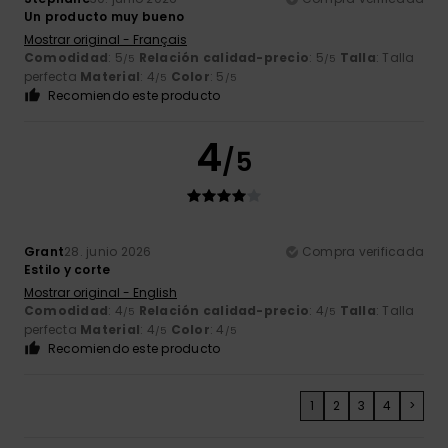
Un producto muy bueno
Mostrar original - Français
Comodidad
: 5
Relación calidad-precio
: 5
Talla
: Talla
/5
/5
perfecta
Material
: 4
Color
: 5
/5
/5
Recomiendo este producto
4
/5
Grant
28. junio 2026
Compra verificada
Estilo y corte
Mostrar original - English
Comodidad
: 4
Relación calidad-precio
: 4
Talla
: Talla
/5
/5
perfecta
Material
: 4
Color
: 4
/5
/5
Recomiendo este producto
1
2
3
4
>