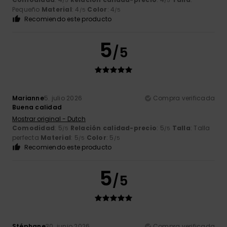
/5
/5
Pequeño
Material
: 4
Color
: 4
/5
/5
Recomiendo este producto
5
/5
Marianne
5. julio 2026
Compra verificada
Buena calidad
Mostrar original - Dutch
Comodidad
: 5
Relación calidad-precio
: 5
Talla
: Talla
/5
/5
perfecta
Material
: 5
Color
: 5
/5
/5
Recomiendo este producto
5
/5
Stéphane
30. junio 2026
Compra verificada