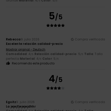
Grande
Material
: 4
Color
: 5
/5
/5
5
/5
Rebecca
9. julio 2026
Compra verificada
Excelente relación calidad-precio
Mostrar original - Deutsch
Comodidad
: 4
Relación calidad-precio
: 5
Talla
: Talla
/5
/5
perfecta
Material
: 4
Color
: 5
/5
/5
Recomiendo este producto
4
/5
Egoitz
9. julio 2026
Compra verificada
La jejejfjejejejdhhr
Comodidad
: 4
Relación calidad-precio
: 4
Talla
: