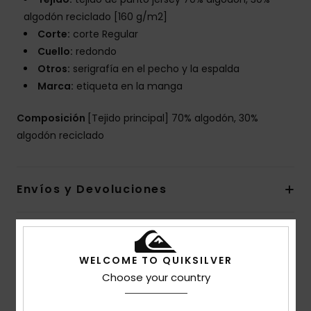
algodón reciclado [160 g/m2]
Corte:
corte Regular
Cuello:
redondo
Otros:
serigrafía en el pecho y la espalda
Marca:
etiqueta en la manga
Composición
[Tejido principal] 70% algodón, 30%
algodón reciclado
Envíos y Devoluciones
Reseñas de los clientes
WELCOME TO QUIKSILVER
Choose your country
Puntuación media