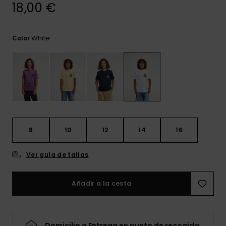
frecuentes y
18,00 €
accede a
nuestro
formulario de
White
Color
contacto.
Consultar
las FAQ
8
10
12
14
16
Ver guía de tallas
Añadir a la cesta
Domicilio o Entrega en punto de recogida