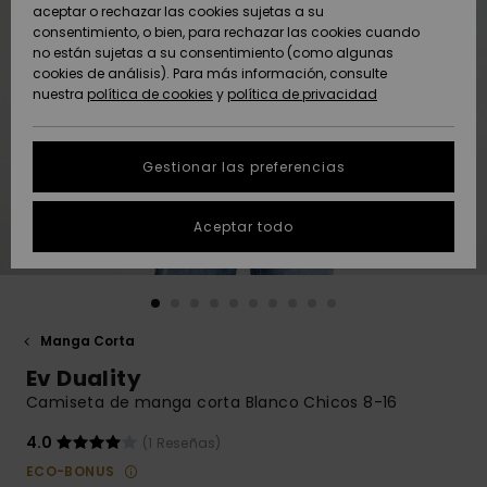
Freedom
aceptar o rechazar las cookies sujetas a su
consentimiento, o bien, para rechazar las cookies cuando
Comunidad
AYUDA &
no están sujetas a su consentimiento (como algunas
Protección de
Novedades
Novedades
CONTACTO
cookies de análisis). Para más información, consulte
datos
nuestra
política de cookies
y
política de privacidad
personales
SOSTENIBILIDAD
Destacados
Destacados
Guía de tallas
Gestionar las preferencias
TIENDAS
Inicia una
Aceptar todo
QUIKSILVER APP
conversación
para obtener
la respuesta
LISTA DE
más rápida a
FAVORITOS
tu pregunta.
Manga Corta
Iniciar una
Ev Duality
conversación
Camiseta de manga corta Blanco Chicos 8-16
Encuentra
respuestas a
4.0
(1 Reseñas)
las preguntas
ECO-BONUS
más