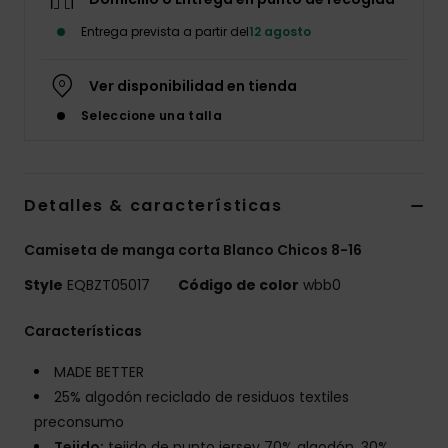
Entrega prevista a partir del
12 agosto
Ver disponibilidad en tienda
Seleccione una talla
Detalles & características
Camiseta de manga corta Blanco Chicos 8-16
Style
EQBZT05017
Código de color
wbb0
Características
MADE BETTER
25% algodón reciclado de residuos textiles
preconsumo
Tejido:
tejido de punto jersey 70% algodón, 30%