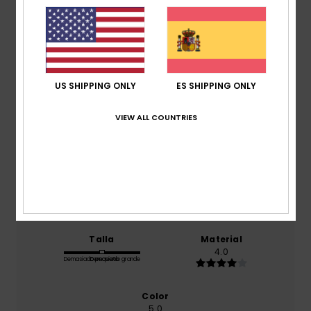
4.0
/5
basado en
1 reseñas verificadas
desde julio 2026
El 0% de nuestros clientes recomiendan este
US SHIPPING ONLY
ES SHIPPING ONLY
producto
VIEW ALL COUNTRIES
Comodidad
5.0
Relación calidad-precio
4.0
Talla
Material
4.0
Demasiado pequeño
Demasiado grande
Color
5.0