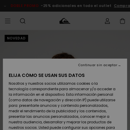
Pasar
a
DOBLE PROMO
-25% adicionales en todo el outlet
Comprar 
la
información
del
producto
NOVEDAD
Accede a tu
HOMBRE
Ropa
Ropa
Shop
Surf Shop
Tienda
Outlet
pedido
Hombre
Snow
Hombre
Hombre
NIÑO
Envio
Accesorios
Accesorios
Novedades
Continuar sin aceptar
Surf Shop
Outlet
MUJER
Niño
Tienda
Niños
Devoluciones
ELIJA CÓMO SE USAN SUS DATOS
Snow Niños
Zapatos y
Zapatos y
Destacados
Nosotros y nuestros socios utilizamos cookies o la
chanclas
chanclas
SURF
tecnología correspondiente para almacenar y/o acceder a
Pago
Highlights
Outlet
la información en el dispositivo. Esta información personal
Tienda
Mujer
(como datos de navegación y dirección IP) puede utilizarse
Snow
SNOW
Snow Mujer
Tarjeta de
para: presentarle anuncios y contenido personalizados,
Surf
Surf
regalo
medir el rendimiento de la publicidad y los contenidos,
Comunidad
presentar las anuncios personalizados, conocer mejor a
DOBLE
nuestra audiencia, desarrollar y mejorar los productos de
Destacados
PROMO
Quiksilver
Snow
Snow
nuestros socios. Usted puede configurar sus opciones para