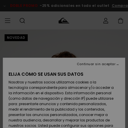
Pasar
a
DOBLE PROMO
-25% adicionales en todo el outlet
Compra
la
información
del
producto
NOVEDAD
Accede a tu
HOMBRE
Ropa
Ropa
Shop
Surf Shop
Tienda
Outlet
pedido
Hombre
Snow
Hombre
Hombre
NIÑO
Envio
Accesorios
Accesorios
Novedades
Continuar sin aceptar
Surf Shop
Outlet
MUJER
Niño
Tienda
Niños
Devoluciones
ELIJA CÓMO SE USAN SUS DATOS
Snow Niños
Zapatos y
Zapatos y
Destacados
Nosotros y nuestros socios utilizamos cookies o la
chanclas
chanclas
SURF
tecnología correspondiente para almacenar y/o acceder a
Pago
Highlights
Outlet
la información en el dispositivo. Esta información personal
Tienda
Mujer
(como datos de navegación y dirección IP) puede utilizarse
Snow
SNOW
Snow Mujer
Tarjeta de
para: presentarle anuncios y contenido personalizados,
Surf
Surf
regalo
medir el rendimiento de la publicidad y los contenidos,
Comunidad
presentar las anuncios personalizados, conocer mejor a
DOBLE
nuestra audiencia, desarrollar y mejorar los productos de
Destacados
PROMO
Quiksilver
Snow
Snow
nuestros socios. Usted puede configurar sus opciones para