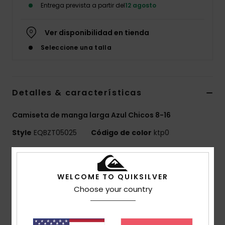
Entrega prevista a partir del
12 agosto
Ver disponibilidad en tienda
Seleccione una talla
Detalles & características
Camiseta de manga larga Azul Chicos 8-16
Style
EQBZT05025
Código de color
ktp0
Características
MADE BETTER
WELCOME TO QUIKSILVER
Choose your country
25% algodón reciclado de residuos textiles
preconsumo
Tejido:
tejido de punto jersey 70% algodón, 30%