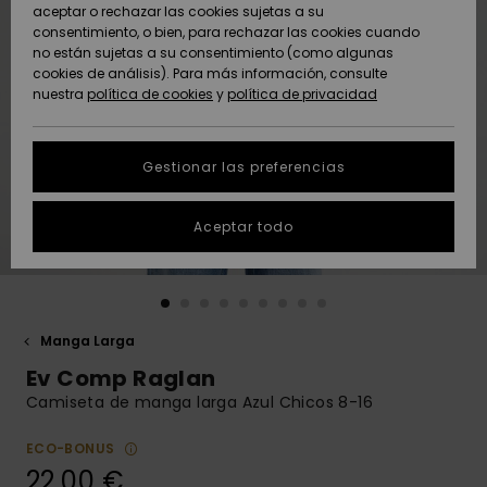
Freedom
aceptar o rechazar las cookies sujetas a su
consentimiento, o bien, para rechazar las cookies cuando
Comunidad
AYUDA &
no están sujetas a su consentimiento (como algunas
Protección de
Novedades
Novedades
CONTACTO
cookies de análisis). Para más información, consulte
datos
nuestra
política de cookies
y
política de privacidad
personales
SOSTENIBILIDAD
Destacados
Destacados
Guía de tallas
Gestionar las preferencias
TIENDAS
Inicia una
Aceptar todo
QUIKSILVER APP
conversación
para obtener
la respuesta
LISTA DE
más rápida a
FAVORITOS
tu pregunta.
Manga Larga
Iniciar una
Ev Comp Raglan
conversación
Camiseta de manga larga Azul Chicos 8-16
Encuentra
respuestas a
ECO-BONUS
las preguntas
22,00 €
más