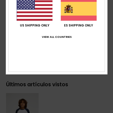
algodón reciclado [160 g/m2]
Corte:
corte clásico con manga raglán
Cuello:
redondo
Otros:
serigrafía en el pecho
US SHIPPING ONLY
ES SHIPPING ONLY
Marca:
etiqueta en la manga
VIEW ALL COUNTRIES
Composición
[Tejido principal] 70% algodón, 30%
algodón reciclado
Envíos y Devoluciones
Últimos artículos vistos