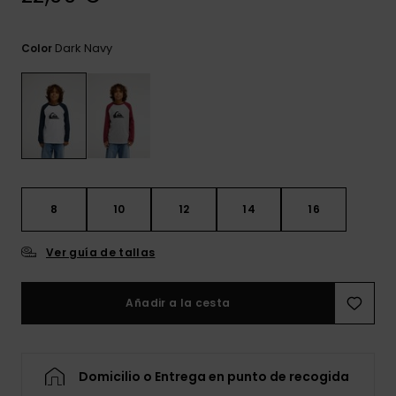
frecuentes y
accede a
nuestro
Dark Navy
Color
formulario de
contacto.
Consultar
las FAQ
8
10
12
14
16
Ver guía de tallas
Añadir a la cesta
Domicilio o Entrega en punto de recogida