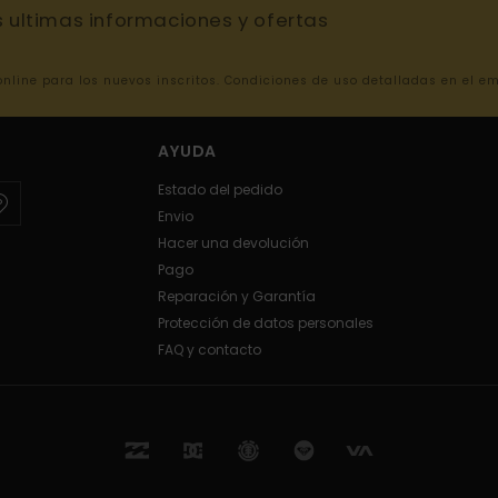
s ultimas informaciones y ofertas
 online para los nuevos inscritos. Condiciones de uso detalladas en el e
AYUDA
Estado del pedido
Envio
Hacer una devolución
Pago
Reparación y Garantía
Protección de datos personales
FAQ y contacto