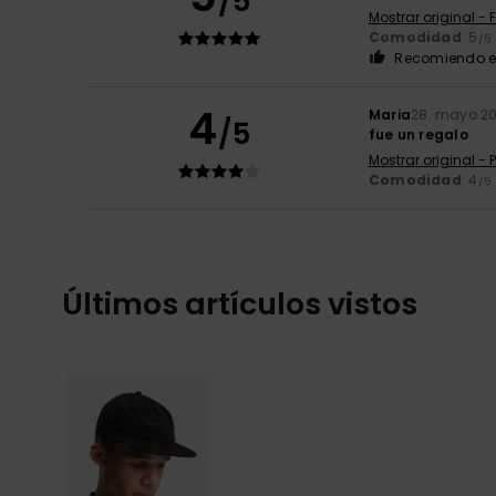
/5
Mostrar original - 
Comodidad
: 5
/5
Recomiendo e
4
Maria
28. mayo 2
/5
fue un regalo
Mostrar original -
Comodidad
: 4
/5
Últimos artículos vistos