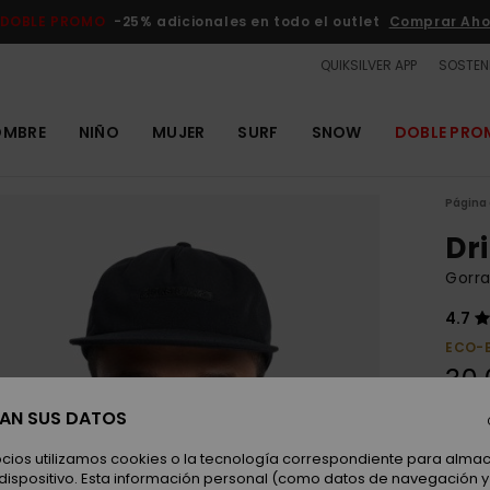
DOBLE PROMO
-25% adicionales en todo el outlet
Comprar Aho
QUIKSILVER APP
SOSTENI
OMBRE
NIÑO
MUJER
SURF
SNOW
DOBLE PR
Página 
Dri
Gorra
4.7
ECO-
30,
SAN SUS DATOS
Color
ocios utilizamos cookies o la tecnología correspondiente para alm
 dispositivo. Esta información personal (como datos de navegación y 