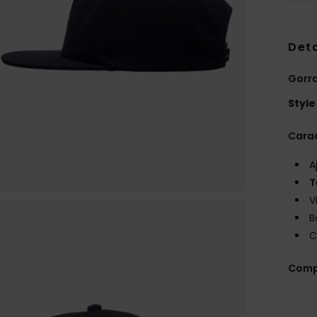
Deta
Gorra
Style
Carac
A
T
V
B
C
Comp