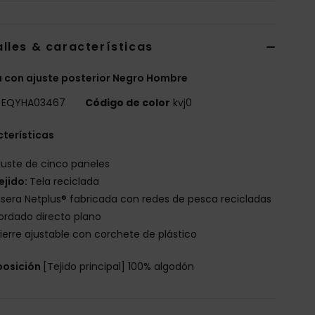
lles & características
 con ajuste posterior Negro Hombre
EQYHA03467
Código de color
kvj0
terísticas
juste de cinco paneles
ejido:
Tela reciclada
isera Netplus® fabricada con redes de pesca recicladas
ordado directo plano
ierre ajustable con corchete de plástico
osición
[Tejido principal] 100% algodón