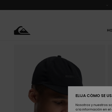
Pasar
a
la
información
del
producto
H
ELIJA CÓMO SE U
Nosotros y nuestros s
a la información en el