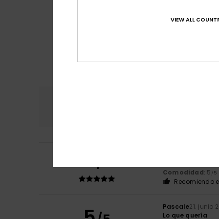
VIEW ALL COUNTR
Comodidad
Rel
4.7
5
Iago
30. junio 202
/5
Gusto personal y
Comodidad
: 5
/5
Recomiendo e
Pascale
21. junio 
5
Lo que quería