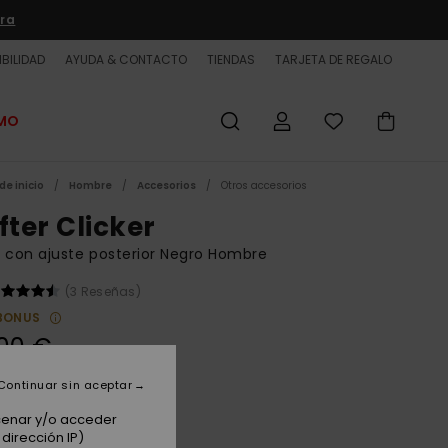
ra
BILIDAD
AYUDA & CONTACTO
TIENDAS
TARJETA DE REGALO
OMO
de inicio
Hombre
Accesorios
Otros accesorios
fter Clicker
 con ajuste posterior Negro Hombre
(3 Reseñas)
BONUS
00 €
Continuar sin aceptar
Black
acenar y/o acceder
dirección IP)