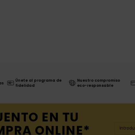
Únete al programa de
Nuestro compromiso
as
fidelidad
eco-responsable
UENTO EN TU
MPRA ONLINE*