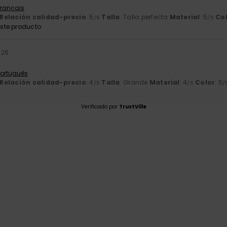
Français
Relación calidad-precio
: 5
Talla
: Talla perfecta
Material
: 5
Co
/5
/5
ste producto
026
 Português
Relación calidad-precio
: 4
Talla
: Grande
Material
: 4
Color
: 5
/5
/5
/
Verificado por
TrustVille