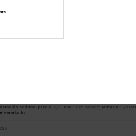
Puntuación media
4.7
IES
/5
basado en
3 reseñas verificadas
desde mayo 2026
El 67% de nuestros clientes recomiendan este producto
ación calidad-precio
Talla
Mat
4.7
4
Demasiado pequeño
Demasiado grande
6
 precio
Relación calidad-precio
: 5
Talla
: Talla perfecta
Material
: 5
Co
/5
/5
ste producto
2026