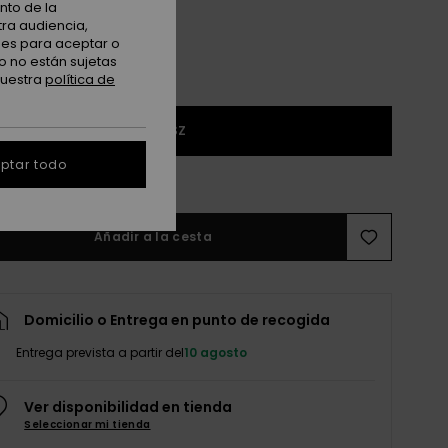
nto de la
tra audiencia,
nes para aceptar o
o no están sujetas
nuestra
política de
1SZ
ptar todo
r guía de tallas
Añadir a la cesta
Domicilio o Entrega en punto de recogida
Entrega prevista a partir del
10 agosto
Ver disponibilidad en tienda
Seleccionar mi tienda