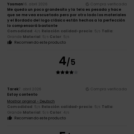
Yosman
16. abril 2026
Compra verificada
Me quedo un poco grandesito y la tela es pesada y hace
que se me vea escuetado pero por otro lado los materiales
y el Bordado del logo clásico están hechos a la perfección
lo compensará bastante
Comodidad
: 4
Relación calidad-precio
: 5
Talla
:
/5
/5
Grande
Material
: 5
Color
: 5
/5
/5
Recomiendo este producto
4
/5
Tarek
7. abril 2026
Compra verificada
Estoy contento
Mostrar original - Deutsch
Comodidad
: 5
Relación calidad-precio
: 5
Talla
:
/5
/5
Grande
Material
: 5
Color
: 4
/5
/5
Recomiendo este producto