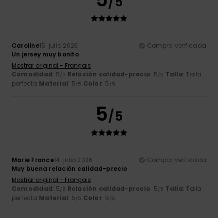
/5
Caroline
15. julio 2026
Compra verificada
Un jersey muy bonito
Mostrar original - Français
Comodidad
: 5
Relación calidad-precio
: 5
Talla
: Talla
/5
/5
perfecta
Material
: 5
Color
: 5
/5
/5
5
/5
Marie France
14. julio 2026
Compra verificada
Muy buena relación calidad-precio
Mostrar original - Français
Comodidad
: 5
Relación calidad-precio
: 5
Talla
: Talla
/5
/5
perfecta
Material
: 5
Color
: 5
/5
/5