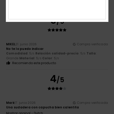
Recomiendo este producto
5
/5
MIKEL
21. junio 2026
Compra verificada
No te lo puedo indicar
Comodidad
: 5
Relación calidad-precio
: 5
Talla
:
/5
/5
Grande
Material
: 5
Color
: 5
/5
/5
Recomiendo este producto
4
/5
Mark
17. junio 2026
Compra verificada
Una sudadera con capucha bien calentita
Mostrar original - Dutch