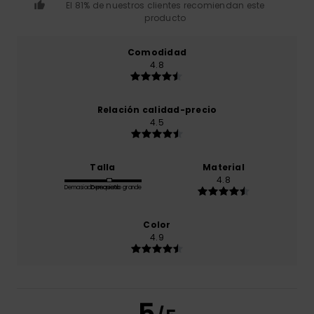
El 81% de nuestros clientes recomiendan este
producto
Comodidad
4.8
Relación calidad-precio
4.5
Talla
Material
4.8
Demasiado pequeño
Demasiado grande
Color
4.9
5