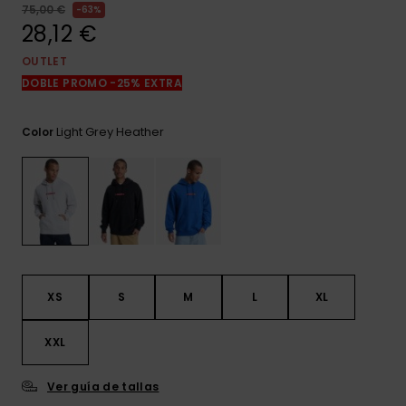
frecuentes y
75,00 €
63%
accede a
28,12 €
nuestro
formulario de
OUTLET
contacto.
DOBLE PROMO -25% EXTRA
Consultar
las FAQ
Light Grey Heather
Color
XS
S
M
L
XL
XXL
Ver guía de tallas