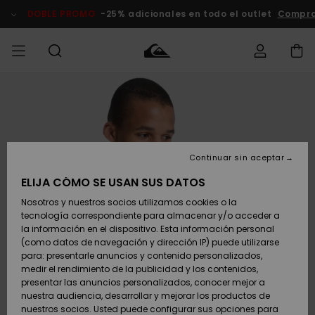
Pasar
a
DOBLE PROMO
-25% adicionales en todo el outlet
Compra
la
información
del
producto
Accede a tu
HOMBRE
Ropa
Ropa
Shop
Surf Shop
Tienda
Outlet
pedido
Hombre
Snow
Hombre
Hombre
NIÑO
Envio
Accesorios
Accesorios
Novedades
Continuar sin aceptar
Surf Shop
Outlet
MUJER
Niño
Tienda
Niños
Devoluciones
ELIJA CÓMO SE USAN SUS DATOS
Snow Niños
Zapatos y
Zapatos y
Destacados
Nosotros y nuestros socios utilizamos cookies o la
chanclas
chanclas
SURF
tecnología correspondiente para almacenar y/o acceder a
Pago
Highlights
Outlet
la información en el dispositivo. Esta información personal
Tienda
Mujer
(como datos de navegación y dirección IP) puede utilizarse
Snow
SNOW
Snow Mujer
Tarjeta de
para: presentarle anuncios y contenido personalizados,
Surf
Surf
regalo
medir el rendimiento de la publicidad y los contenidos,
Comunidad
presentar las anuncios personalizados, conocer mejor a
DOBLE
nuestra audiencia, desarrollar y mejorar los productos de
Destacados
PROMO
Quiksilver
Snow
Snow
nuestros socios. Usted puede configurar sus opciones para