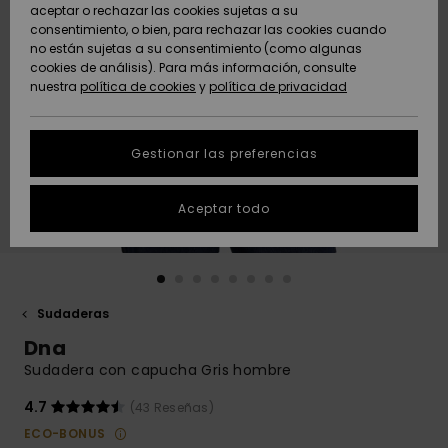
Freedom
aceptar o rechazar las cookies sujetas a su
consentimiento, o bien, para rechazar las cookies cuando
Comunidad
AYUDA &
no están sujetas a su consentimiento (como algunas
Protección de
Novedades
Novedades
CONTACTO
cookies de análisis). Para más información, consulte
datos
nuestra
política de cookies
y
política de privacidad
personales
SOSTENIBILIDAD
Destacados
Destacados
Guía de tallas
Gestionar las preferencias
TIENDAS
Inicia una
Aceptar todo
QUIKSILVER APP
conversación
para obtener
la respuesta
LISTA DE
más rápida a
FAVORITOS
tu pregunta.
Sudaderas
Iniciar una
Dna
conversación
Sudadera con capucha Gris hombre
Encuentra
respuestas a
4.7
(43 Reseñas)
las preguntas
ECO-BONUS
más