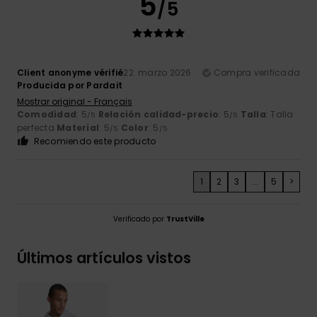
5
/5
Client anonyme vérifié
22. marzo 2026
Compra verificada
Producida por Pardait
Mostrar original - Français
Comodidad
: 5
Relación calidad-precio
: 5
Talla
: Talla
/5
/5
perfecta
Material
: 5
Color
: 5
/5
/5
Recomiendo este producto
1
2
3
...
5
>
Verificado por
TrustVille
Últimos artículos vistos