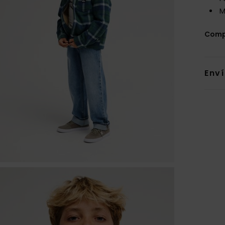
M
Comp
Env