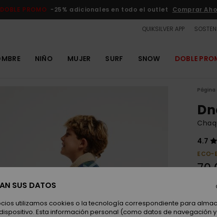
DOBLE PROMO
-25% adicionales en todo el outlet
Comprar Aho
QUIKSILVER APP
SOSTENI
OMBRE
NIÑO
MUJER
SURF
SNOW
DOBLE PR
Página 
Dn
Chaqu
4.7
ECO-
70,
SAN SUS DATOS
Color
ocios utilizamos cookies o la tecnología correspondiente para alm
 dispositivo. Esta información personal (como datos de navegación y 