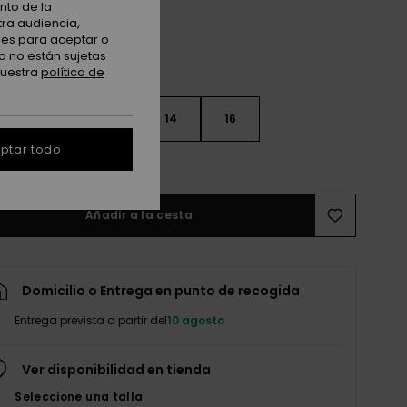
nto de la
tra audiencia,
nes para aceptar o
o no están sujetas
nuestra
política de
10
12
14
16
ptar todo
r guía de tallas
Añadir a la cesta
Domicilio o Entrega en punto de recogida
Entrega prevista a partir del
10 agosto
Ver disponibilidad en tienda
Seleccione una talla