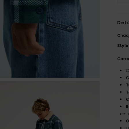
Deta
Chaqu
Style
Carac
C
C
T
T
C
B
en e
O
F