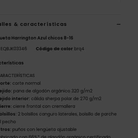
lles & características
eta Harrington Azul chicos 8-16
EQBJK03346
Código de color
brq4
terísticas
ARACTERÍSTICAS
orte:
corte normal
ejido:
pana de algodón orgánico 320 g/m2
ejido interior:
cálida sherpa polar de 270 g/m2
ierre:
cierre frontal con cremallera
olsillos:
2 bolsillos canguro laterales, bolsillo de parche
l pecho
tros:
puños con lengüeta ajustable
abricado con 66%* de algodón orgánico certificado