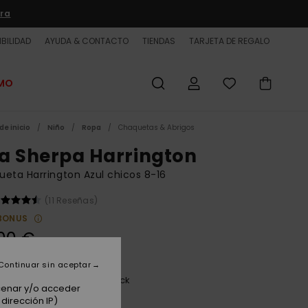
ra
BILIDAD
AYUDA & CONTACTO
TIENDAS
TARJETA DE REGALO
OMO
de inicio
Niño
Ropa
Chaquetas & Abrigos
a Sherpa Harrington
eta Harrington Azul chicos 8-16
(11 Reseñas)
BONUS
00 €
Continuar sin aceptar
Dark Denim Harrington Check
acenar y/o acceder
dirección IP)