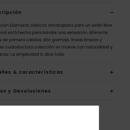
cripción
ción Diamond: clásicos retrabajados para un estilo libre.
nd está hecha para brindar una sensación diferente:
s de primera calidad, alto gramaje, líneas limpias y
les cuidados.Esta colección se mueve con naturalidad y
nza. La simplicidad lo dice todo.
lles & características
íos y Devoluciones