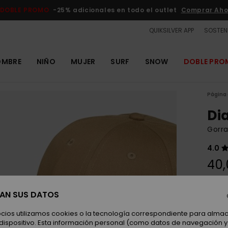
DOBLE PROMO
-25% adicionales en todo el outlet
Comprar Aho
QUIKSILVER APP
SOSTENI
OMBRE
NIÑO
MUJER
SURF
SNOW
DOBLE PR
Página 
Di
Gorra
4.0
40,
SAN SUS DATOS
Color
ocios utilizamos cookies o la tecnología correspondiente para alm
 dispositivo. Esta información personal (como datos de navegación y 