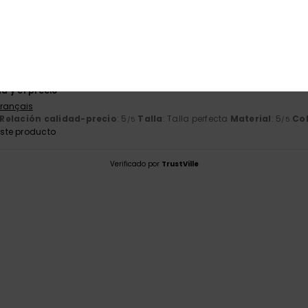
o 2026
apta bien al cráneo
Français
Relación calidad-precio
: 3
Talla
: Talla perfecta
Material
: 5
Col
/5
/5
yo 2026
ad y el precio
Français
Relación calidad-precio
: 5
Talla
: Talla perfecta
Material
: 5
Co
/5
/5
ste producto
Verificado por
TrustVille