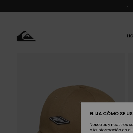
Pasar
a
la
información
del
producto
H
ELIJA CÓMO SE U
Nosotros y nuestros s
a la información en el