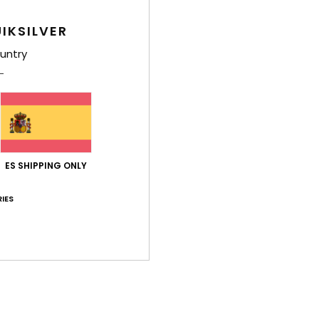
Puntuación media
IKSILVER
4.0
untry
/5
basado en
3 reseñas verificadas
desde mayo 2026
El 33% de nuestros clientes recomiendan este producto
ación calidad-precio
Talla
Mat
ES SHIPPING ONLY
3.7
4
Demasiado pequeño
Demasiado grande
IES
2026
cia bien en la foto
Français
Relación calidad-precio
: 3
Talla
: Talla perfecta
Material
: 4
Col
/5
/5