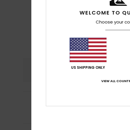
WELCOME TO QU
Choose your co
Comodidad
Rel
US SHIPPING ONLY
4.3
VIEW ALL COUNTR
3
Vincent
20. junio 
/5
plana, no se apre
Mostrar original - 
Comodidad
: 3
/5