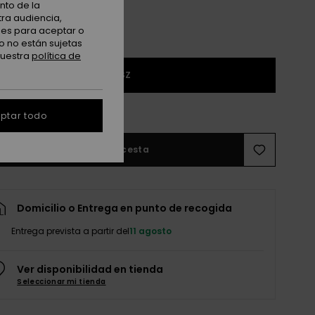
nto de la
tra audiencia,
nes para aceptar o
o no están sujetas
nuestra
política de
1SZ
r guía de tallas
ptar todo
Añadir a la cesta
Domicilio o Entrega en punto de recogida
Entrega prevista a partir del
11 agosto
Ver disponibilidad en tienda
Seleccionar mi tienda