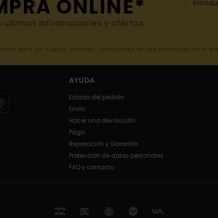
MPRA ONLINE*
s ultimas informaciones y ofertas
 online para los nuevos inscritos. Condiciones de uso detalladas en el e
AYUDA
Estado del pedido
Envio
Hacer una devolución
Pago
Reparación y Garantía
Protección de datos personales
FAQ y contacto