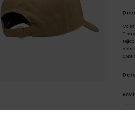
Des
Colec
Diamo
tejido
detal
confia
Deta
Env