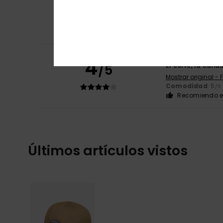
5
Christine
29. may
/5
Forma que se ad
Mostrar original - 
Comodidad
: 5
/5
Marie-José
1. ma
4
/5
El corte, la calid
Mostrar original - 
Comodidad
: 5
/5
Recomiendo e
Últimos artículos vistos