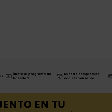
Únete al programa de
Nuestro compromiso
as
fidelidad
eco-responsable
UENTO EN TU