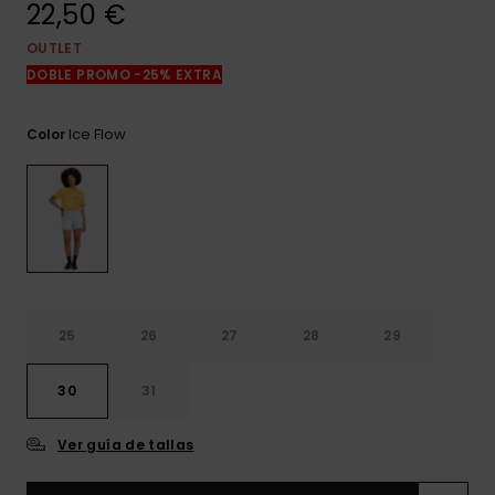
22,50 €
frecuentes y
accede a
nuestro
OUTLET
formulario de
DOBLE PROMO -25% EXTRA
contacto.
Consultar
Ice Flow
Color
las FAQ
25
26
27
28
29
30
31
Ver guía de tallas