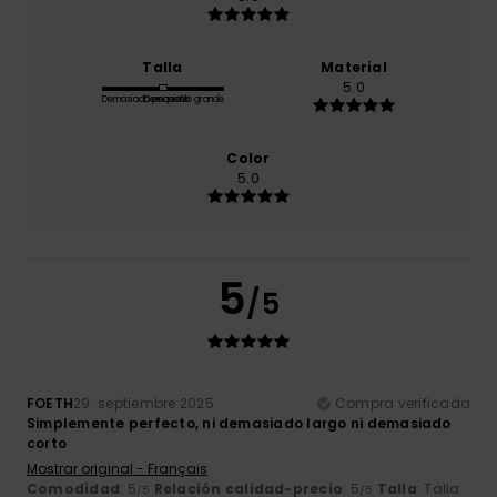
Talla
Material
5.0
Demasiado pequeño
Demasiado grande
Color
5.0
5
/5
FOETH
29. septiembre 2025
Compra verificada
Simplemente perfecto, ni demasiado largo ni demasiado
corto
Mostrar original - Français
Comodidad
: 5
Relación calidad-precio
: 5
Talla
: Talla
/5
/5