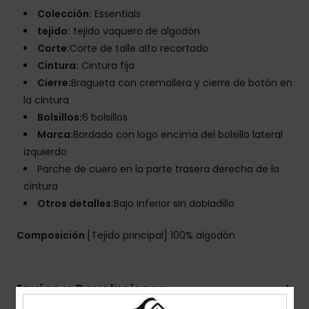
Colección:
Essentials
tejido:
tejido vaquero de algodón
Corte:
Corte de talle alto recortado
Cintura:
Cintura fija
Cierre:
Bragueta con cremallera y cierre de botón en
la cintura
Bolsillos:
6 bolsillos
Marca:
Bordado con logo encima del bolsillo lateral
izquierdo
Parche de cuero en la parte trasera derecha de la
cintura
Otros detalles:
Bajo inferior sin dobladillo
Composición
[Tejido principal] 100% algodón
Envíos y Devoluciones