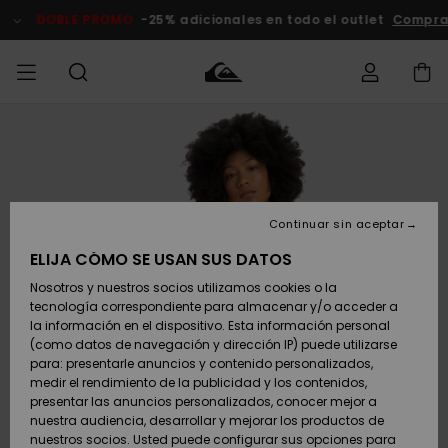
Pasar
a
DOBLE PROMO
-25% adicionales en todo el outlet
Comprar 
la
información
del
producto
Accede a tu
HOMBRE
Ropa
Ropa
Shop
Surf Shop
Tienda
Outlet
pedido
Hombre
Snow
Hombre
Hombre
NIÑO
Envio
Accesorios
Accesorios
Novedades
Continuar sin aceptar
Surf Shop
Outlet
MUJER
Niño
Tienda
Niños
Devoluciones
ELIJA CÓMO SE USAN SUS DATOS
Snow Niños
Zapatos y
Zapatos y
Destacados
Nosotros y nuestros socios utilizamos cookies o la
chanclas
chanclas
SURF
tecnología correspondiente para almacenar y/o acceder a
Pago
Highlights
Outlet
la información en el dispositivo. Esta información personal
Tienda
Mujer
(como datos de navegación y dirección IP) puede utilizarse
Snow
SNOW
Snow Mujer
Tarjeta de
para: presentarle anuncios y contenido personalizados,
Surf
Surf
regalo
medir el rendimiento de la publicidad y los contenidos,
Comunidad
presentar las anuncios personalizados, conocer mejor a
DOBLE
nuestra audiencia, desarrollar y mejorar los productos de
Destacados
PROMO
Quiksilver
Snow
Snow
nuestros socios. Usted puede configurar sus opciones para