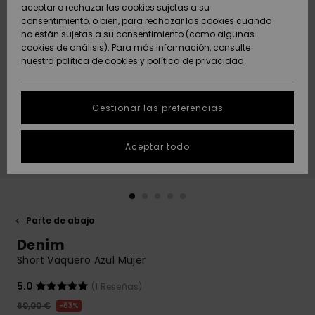
Freedom
aceptar o rechazar las cookies sujetas a su
consentimiento, o bien, para rechazar las cookies cuando
Comunidad
AYUDA &
no están sujetas a su consentimiento (como algunas
Protección de
Novedades
Novedades
CONTACTO
cookies de análisis). Para más información, consulte
datos
nuestra
política de cookies
y
política de privacidad
personales
SOSTENIBILIDAD
Destacados
Destacados
Guía de tallas
Gestionar las preferencias
TIENDAS
Inicia una
Aceptar todo
QUIKSILVER APP
conversación
para obtener
la respuesta
LISTA DE
más rápida a
FAVORITOS
tu pregunta.
Parte de abajo
Iniciar una
Denim
conversación
Short Vaquero Azul Mujer
Encuentra
respuestas a
5.0
(1 Reseñas)
las preguntas
60,00 €
63%
más