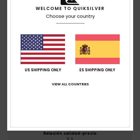
WELCOME TO QUIKSILVER
Reseñas de los clientes
Choose your country
Puntuación media
5.0
/5
US SHIPPING ONLY
ES SHIPPING ONLY
basado en
1 reseñas verificadas
desde septiembre
2025
VIEW ALL COUNTRIES
El 100% de nuestros clientes recomiendan este
producto
Comodidad
5.0
Relación calidad-precio
5.0