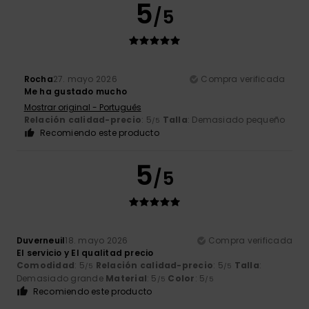
5
/5
Rocha
27. mayo 2026
Compra verificada
Me ha gustado mucho
Mostrar original - Português
Relación calidad-precio
: 5
Talla
: Demasiado pequeño
/5
Recomiendo este producto
5
/5
Duverneuil
18. mayo 2026
Compra verificada
El servicio y El qualitad precio
Comodidad
: 5
Relación calidad-precio
: 5
Talla
:
/5
/5
Demasiado grande
Material
: 5
Color
: 5
/5
/5
Recomiendo este producto