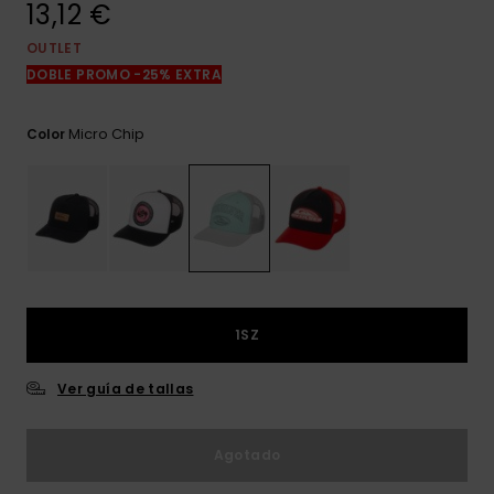
13,12 €
frecuentes y
accede a
nuestro
OUTLET
formulario de
DOBLE PROMO -25% EXTRA
contacto.
Consultar
Micro Chip
Color
las FAQ
1SZ
Ver guía de tallas
Agotado