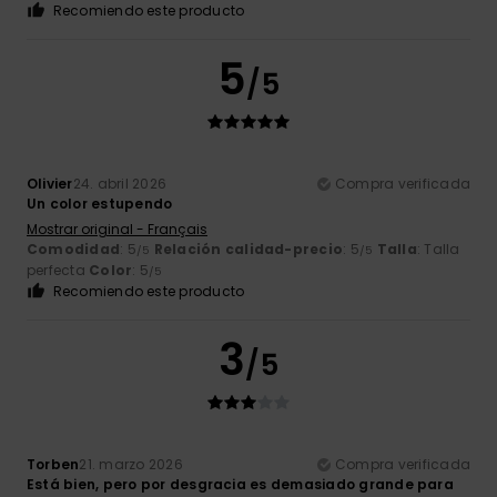
Recomiendo este producto
5
/5
Olivier
24. abril 2026
Compra verificada
Un color estupendo
Mostrar original - Français
Comodidad
: 5
Relación calidad-precio
: 5
Talla
: Talla
/5
/5
perfecta
Color
: 5
/5
Recomiendo este producto
3
/5
Torben
21. marzo 2026
Compra verificada
Está bien, pero por desgracia es demasiado grande para