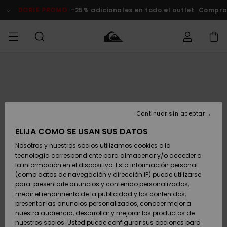
Pasar
a
DOBLE PROMO
-25% adicionales en todo el outlet
Compra
la
información
del
producto
Accede a tu
HOMBRE
Ropa
Ropa
Shop
Surf Shop
Tienda
Outlet
pedido
Hombre
Snow
Hombre
Hombre
NIÑO
Envio
Accesorios
Accesorios
Novedades
Continuar sin aceptar
Surf Shop
Outlet
MUJER
Niño
Tienda
Niños
Devoluciones
ELIJA CÓMO SE USAN SUS DATOS
Snow Niños
Zapatos y
Zapatos y
Destacados
Nosotros y nuestros socios utilizamos cookies o la
chanclas
chanclas
SURF
tecnología correspondiente para almacenar y/o acceder a
Pago
Highlights
Outlet
la información en el dispositivo. Esta información personal
Tienda
Mujer
(como datos de navegación y dirección IP) puede utilizarse
Snow
SNOW
Snow Mujer
Tarjeta de
para: presentarle anuncios y contenido personalizados,
Surf
Surf
regalo
medir el rendimiento de la publicidad y los contenidos,
Comunidad
presentar las anuncios personalizados, conocer mejor a
DOBLE
nuestra audiencia, desarrollar y mejorar los productos de
Destacados
PROMO
Quiksilver
Snow
Snow
nuestros socios. Usted puede configurar sus opciones para