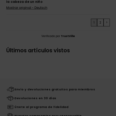
la cabeza de un niño
Mostrar original - Deutsch
1
2
>
Verificado por
TrustVille
Últimos artículos vistos
Envío y devoluciones gratuitos para miembros
Devoluciones en 30 días
Únete al programa de fidelidad
Nuestro compromiso eco-responsable