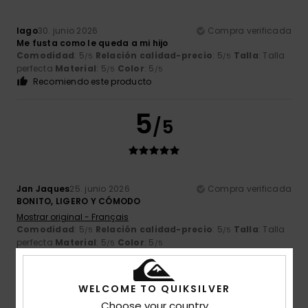
Iago
30. junio 2026
Compra verificada
Me fusta como le queda a mi hijo
Comodidad
: 5
Relación calidad-precio
: 5
Talla
: Talla
/5
/5
perfecta
Material
: 5
Color
: 5
/5
/5
Recomiendo este producto
5
/5
Jan Jaques
25. junio 2026
Compra verificada
BONITO, LIGERO Y CÓMODO
Mostrar original - Français
Comodidad
: 5
Relación calidad-precio
: 5
Talla
: Talla
/5
/5
perfecta
Material
: 5
Color
: 5
/5
/5
Recomiendo este producto
5
WELCOME TO QUIKSILVER
/5
Choose your country