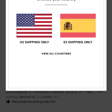
Tomaru
20. junio 2026
Compra verificada
el color favorito de mi hijo
Mostrar original - Français
Comodidad
: 5
Relación calidad-precio
: 5
Talla
: Talla
/5
/5
perfecta
Material
: 5
Color
: 5
/5
/5
US SHIPPING ONLY
ES SHIPPING ONLY
Recomiendo este producto
VIEW ALL COUNTRIES
5
/5
Jampol
2. junio 2026
Compra verificada
Muy bonita
Comodidad
: 5
Relación calidad-precio
: 3
Talla
: Talla
/5
/5
perfecta
Material
: 5
Color
: 5
/5
/5
Recomiendo este producto