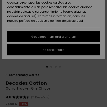
Freedom
aceptar o rechazar las cookies sujetas a su
consentimiento, o bien, para rechazar las cookies cuando
Comunidad
AYUDA &
no están sujetas a su consentimiento (como algunas
Protección de
Novedades
Novedades
CONTACTO
cookies de análisis). Para más información, consulte
datos
nuestra
política de cookies
y
política de privacidad
personales
SOSTENIBILIDAD
Destacados
Destacados
Guía de tallas
Gestionar las preferencias
TIENDAS
Inicia una
Aceptar todo
QUIKSILVER APP
conversación
para obtener
la respuesta
LISTA DE
más rápida a
FAVORITOS
tu pregunta.
Sombreros y Gorros
Iniciar una
Decades Cotton
conversación
Gorra Trucker Gris Chicos
Encuentra
respuestas a
4.8
(11 Reseñas)
las preguntas
25,00 €
48%
más