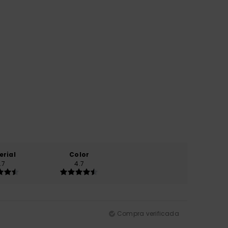
erial
Color
.7
4.7
Compra verificada