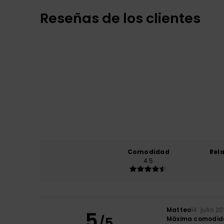
Reseñas de los clientes
Comodidad
Rel
4.5
Matteo
14. julio 2
5
/5
Máxima comodi