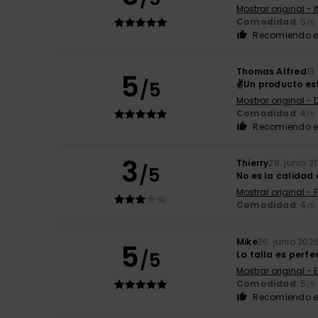
Mostrar original - 
Comodidad
: 5
/5
Recomiendo e
Thomas Alfred
13
5
/5
✌️Un producto e
Mostrar original -
Comodidad
: 4
/5
Recomiendo e
3
Thierry
28. junio 2
/5
No es la calidad
Mostrar original - 
Comodidad
: 4
/5
Mike
26. junio 202
5
/5
La talla es perfe
Mostrar original - 
Comodidad
: 5
/5
Recomiendo e