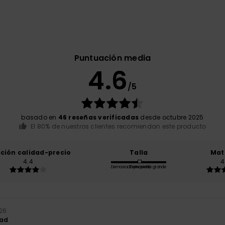
Puntuación media
4.6
/5
basado en
46 reseñas verificadas
desde octubre 2025
El 80% de nuestros clientes recomiendan este producto
ación calidad-precio
Talla
Mat
4.4
4
Demasiado pequeño
Demasiado grande
026
dad