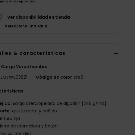
prar otras opciones
Ver disponibilidad en tienda
Seleccione una talla
lles & características
t Cargo Verde hombre
EQYWS03881
Código de color
cre0
terísticas
ejido:
sarga aterciopelada de algodón [248 g/m2]
orte:
ajuste recto y ceñido
intura fija
ierre de cremallera y botón
olsillos laterales