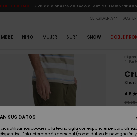
DOBLE PROMO
-25% adicionales en todo el outlet
Comprar Aho
QUIKSILVER APP
SOSTENI
OMBRE
NIÑO
MUJER
SURF
SNOW
DOBLE PR
Página 
Pant
Cr
Shor
4.6
60,00
27,
SAN SUS DATOS
OUTL
DOBLE
ocios utilizamos cookies o la tecnología correspondiente para alm
 dispositivo. Esta información personal (como datos de navegación y 