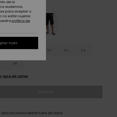
nto de la
Grape Leaf
tra audiencia,
nes para aceptar o
o no están sujetas
nuestra
política de
ptar todo
30
31
32
33
34
6
38
r guía de tallas
Agotado
e artículo se encuentra fuera de stock.