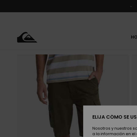
Pasar
a
la
información
del
producto
H
ELIJA CÓMO SE U
Nosotros y nuestros s
a la información en el