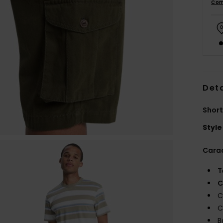
Com
Deta
Shor
Style
Carac
T
C
C
C
B