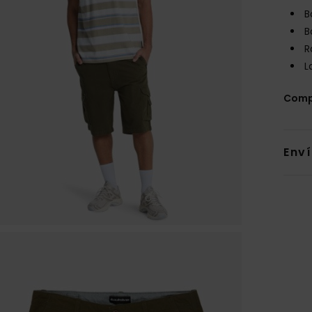
B
B
R
L
Comp
Env