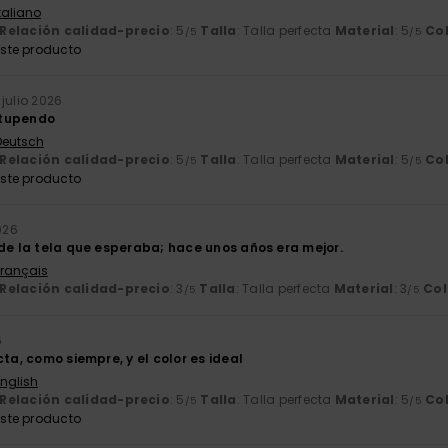
Italiano
Relación calidad-precio
: 5
Talla
: Talla perfecta
Material
: 5
Co
/5
/5
ste producto
. julio 2026
stupendo
 Deutsch
Relación calidad-precio
: 5
Talla
: Talla perfecta
Material
: 5
Co
/5
/5
ste producto
026
 de la tela que esperaba; hace unos años era mejor.
Français
Relación calidad-precio
: 3
Talla
: Talla perfecta
Material
: 3
Col
/5
/5
6
cta, como siempre, y el color es ideal
English
Relación calidad-precio
: 5
Talla
: Talla perfecta
Material
: 5
Co
/5
/5
ste producto