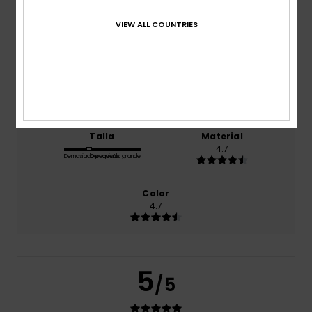
Comodidad
VIEW ALL COUNTRIES
5.0
Relación calidad-precio
4.3
Talla
Material
4.7
Demasiado pequeño
Demasiado grande
Color
4.7
5
/5