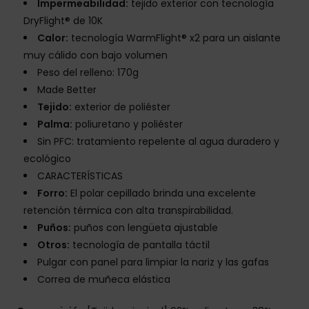
Impermeabilidad:
tejido exterior con tecnología
DryFlight® de 10K
Calor:
tecnología WarmFlight® x2 para un aislante
muy cálido con bajo volumen
Peso del relleno: 170g
Made Better
Tejido:
exterior de poliéster
Palma:
poliuretano y poliéster
Sin PFC: tratamiento repelente al agua duradero y
ecológico
CARACTERÍSTICAS
Forro:
El polar cepillado brinda una excelente
retención térmica con alta transpirabilidad.
Puños:
puños con lengüeta ajustable
Otros:
tecnología de pantalla táctil
Pulgar con panel para limpiar la nariz y las gafas
Correa de muñeca elástica