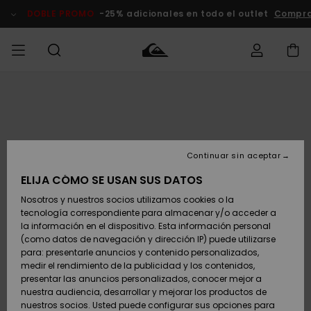
Pasar
a
DOBLE PROMO
-25% adicionales en todo el outlet
Compra
la
información
del
producto
Accede a tu
HOMBRE
Ropa
Ropa
Shop
Surf Shop
Tienda
Outlet
pedido
Hombre
Snow
Hombre
Hombre
NIÑO
Envio
Accesorios
Accesorios
Novedades
Continuar sin aceptar
Surf Shop
Outlet
MUJER
Niño
Tienda
Niños
Devoluciones
ELIJA CÓMO SE USAN SUS DATOS
Snow Niños
Zapatos y
Zapatos y
Destacados
Nosotros y nuestros socios utilizamos cookies o la
chanclas
chanclas
SURF
tecnología correspondiente para almacenar y/o acceder a
Pago
Highlights
Outlet
la información en el dispositivo. Esta información personal
Tienda
Mujer
(como datos de navegación y dirección IP) puede utilizarse
Snow
SNOW
Snow Mujer
Tarjeta de
para: presentarle anuncios y contenido personalizados,
Surf
Surf
regalo
medir el rendimiento de la publicidad y los contenidos,
Comunidad
presentar las anuncios personalizados, conocer mejor a
DOBLE
nuestra audiencia, desarrollar y mejorar los productos de
Destacados
PROMO
Quiksilver
Snow
Snow
nuestros socios. Usted puede configurar sus opciones para