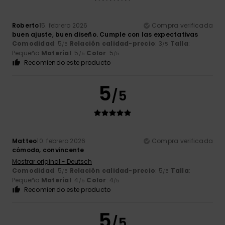
Roberto
15. febrero 2026
Compra verificada
buen ajuste, buen diseño. Cumple con las expectativas
Comodidad
: 5
Relación calidad-precio
: 3
Talla
:
/5
/5
Pequeño
Material
: 5
Color
: 5
/5
/5
Recomiendo este producto
5
/5
Matteo
10. febrero 2026
Compra verificada
cómodo, convincente
Mostrar original - Deutsch
Comodidad
: 5
Relación calidad-precio
: 5
Talla
:
/5
/5
Pequeño
Material
: 4
Color
: 4
/5
/5
Recomiendo este producto
5
/5