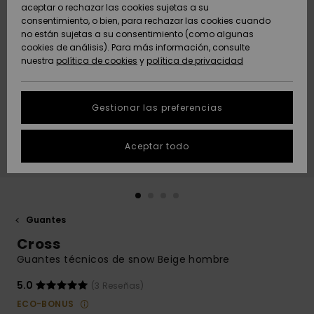
Freedom
aceptar o rechazar las cookies sujetas a su
consentimiento, o bien, para rechazar las cookies cuando
Comunidad
AYUDA &
no están sujetas a su consentimiento (como algunas
Protección de
Novedades
Novedades
CONTACTO
cookies de análisis). Para más información, consulte
datos
nuestra
política de cookies
y
política de privacidad
personales
SOSTENIBILIDAD
Destacados
Destacados
Guía de tallas
Gestionar las preferencias
TIENDAS
Inicia una
Aceptar todo
QUIKSILVER APP
conversación
para obtener
la respuesta
LISTA DE
más rápida a
FAVORITOS
tu pregunta.
Guantes
Iniciar una
Cross
conversación
Guantes técnicos de snow Beige hombre
Encuentra
respuestas a
5.0
(3 Reseñas)
las preguntas
ECO-BONUS
más