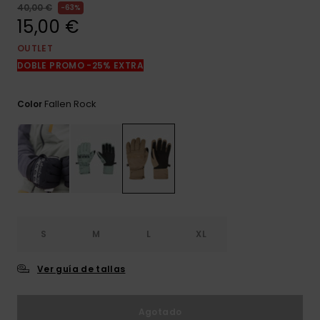
frecuentes y
40,00 €
63%
accede a
15,00 €
nuestro
formulario de
OUTLET
contacto.
DOBLE PROMO -25% EXTRA
Consultar
las FAQ
Fallen Rock
Color
S
M
L
XL
Ver guía de tallas
Agotado