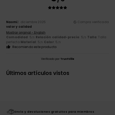
Naomi
2. diciembre 2025
Compra verificada
valor y calidad
Mostrar original - English
Comodidad
: 5
Relación calidad-precio
: 5
Talla
: Talla
/5
/5
perfecta
Material
: 5
Color
: 5
/5
/5
Recomiendo este producto
Verificado por
TrustVille
Últimos artículos vistos
Envío y devoluciones gratuitos para miembros