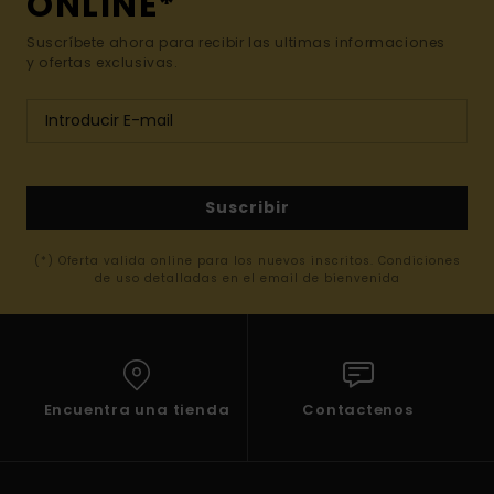
ONLINE*
Suscríbete ahora para recibir las ultimas informaciones
y ofertas exclusivas.
Suscribir
(*) Oferta valida online para los nuevos inscritos. Condiciones
de uso detalladas en el email de bienvenida
Encuentra una tienda
Contactenos