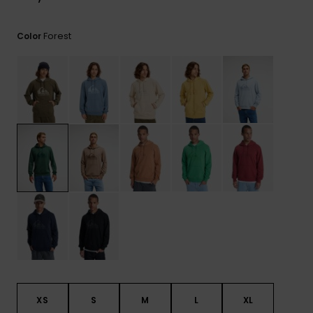
frecuentes y
accede a
nuestro
Forest
Color
formulario de
contacto.
Consultar
las FAQ
XS
S
M
L
XL