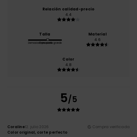
Relación calidad-precio
4.4
Talla
Material
4.6
Demasiado pequeño
Demasiado grande
Color
4.8
5
/5
Coraline
12. julio 2026
Compra verificada
Color original, corte perfecto