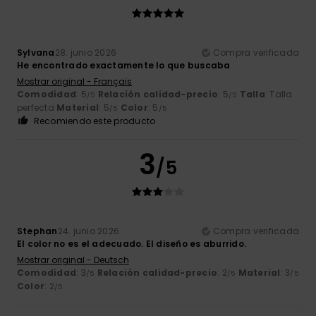
Sylvana
28. junio 2026
Compra verificada
He encontrado exactamente lo que buscaba
Mostrar original - Français
Comodidad
: 5
Relación calidad-precio
: 5
Talla
: Talla
/5
/5
perfecta
Material
: 5
Color
: 5
/5
/5
Recomiendo este producto
3
/5
Stephan
24. junio 2026
Compra verificada
El color no es el adecuado. El diseño es aburrido.
Mostrar original - Deutsch
Comodidad
: 3
Relación calidad-precio
: 2
Material
: 3
/5
/5
/5
Color
: 2
/5