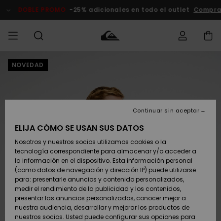
Pasar
a
DOBLE PROMO
-25% adicionales en todo el outlet
Comprar 
la
información
del
producto
NOVEDAD
Accede a tu
HOMBRE
Ropa
Ropa
Shop
Surf Shop
Tienda
Outlet
pedido
Hombre
Snow
Hombre
Hombre
NIÑO
Envio
Accesorios
Accesorios
Novedades
Continuar sin aceptar
Surf Shop
Outlet
MUJER
Niño
Tienda
Niños
Devoluciones
ELIJA CÓMO SE USAN SUS DATOS
Snow Niños
Zapatos y
Zapatos y
Destacados
Nosotros y nuestros socios utilizamos cookies o la
chanclas
chanclas
SURF
tecnología correspondiente para almacenar y/o acceder a
Pago
Highlights
Outlet
la información en el dispositivo. Esta información personal
Tienda
Mujer
(como datos de navegación y dirección IP) puede utilizarse
Snow
SNOW
Snow Mujer
Tarjeta de
para: presentarle anuncios y contenido personalizados,
Surf
Surf
regalo
medir el rendimiento de la publicidad y los contenidos,
Comunidad
presentar las anuncios personalizados, conocer mejor a
DOBLE
nuestra audiencia, desarrollar y mejorar los productos de
Destacados
PROMO
Quiksilver
Snow
Snow
nuestros socios. Usted puede configurar sus opciones para