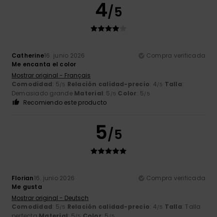
4
/5
Catherine
16. junio 2026
Compra verificada
Me encanta el color
Mostrar original - Français
Comodidad
: 5
Relación calidad-precio
: 4
Talla
:
/5
/5
Demasiado grande
Material
: 5
Color
: 5
/5
/5
Recomiendo este producto
5
/5
Florian
16. junio 2026
Compra verificada
Me gusta
Mostrar original - Deutsch
Comodidad
: 5
Relación calidad-precio
: 4
Talla
: Talla
/5
/5
perfecta
Material
: 5
Color
: 5
/5
/5