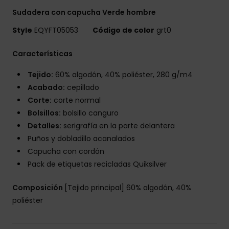
Sudadera con capucha Verde hombre
Style
EQYFT05053
Código de color
grt0
Características
Tejido:
60% algodón, 40% poliéster, 280 g/m4
Acabado:
cepillado
Corte:
corte normal
Bolsillos:
bolsillo canguro
Detalles:
serigrafía en la parte delantera
Puños y dobladillo acanalados
Capucha con cordón
Pack de etiquetas recicladas Quiksilver
Composición
[Tejido principal] 60% algodón, 40%
poliéster