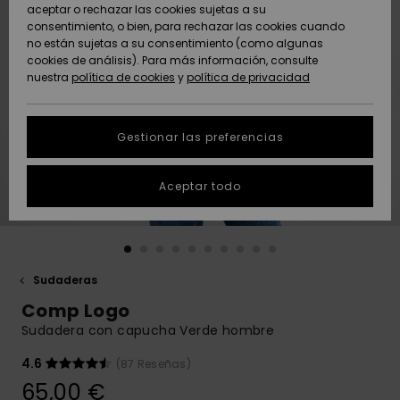
Freedom
aceptar o rechazar las cookies sujetas a su
consentimiento, o bien, para rechazar las cookies cuando
Comunidad
AYUDA &
no están sujetas a su consentimiento (como algunas
Protección de
Novedades
Novedades
CONTACTO
cookies de análisis). Para más información, consulte
datos
nuestra
política de cookies
y
política de privacidad
personales
SOSTENIBILIDAD
Destacados
Destacados
Guía de tallas
Gestionar las preferencias
TIENDAS
Inicia una
Aceptar todo
QUIKSILVER APP
conversación
para obtener
la respuesta
LISTA DE
más rápida a
FAVORITOS
tu pregunta.
Sudaderas
Iniciar una
Comp Logo
conversación
Sudadera con capucha Verde hombre
Encuentra
respuestas a
4.6
(87 Reseñas)
las preguntas
65,00 €
más