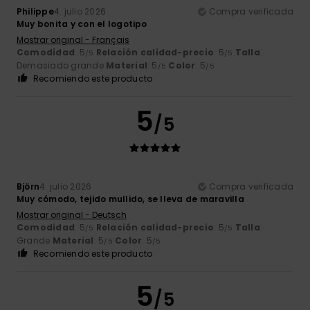
Philippe
4. julio 2026
Compra verificada
Muy bonita y con el logotipo
Mostrar original - Français
Comodidad
: 5
Relación calidad-precio
: 5
Talla
:
/5
/5
Demasiado grande
Material
: 5
Color
: 5
/5
/5
Recomiendo este producto
5
/5
Björn
4. julio 2026
Compra verificada
Muy cómodo, tejido mullido, se lleva de maravilla
Mostrar original - Deutsch
Comodidad
: 5
Relación calidad-precio
: 5
Talla
:
/5
/5
Grande
Material
: 5
Color
: 5
/5
/5
Recomiendo este producto
5
/5