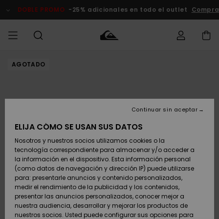
Pasar
a
DOBLE PROMO
-25% adicionales en todo el outlet
Comprar
la
información
del
producto
AGOTADO
Accede a tu
HOMBRE
Ropa
Ropa
Shop
Surf Shop
Tienda
Outlet
pedido
Hombre
Snow
Hombre
Hombre
NIÑO
Envio
Accesorios
Accesorios
Novedades
Continuar sin aceptar
Surf Shop
Outlet
MUJER
Niño
Tienda
Niños
Devoluciones
ELIJA CÓMO SE USAN SUS DATOS
Snow Niños
Zapatos y
Zapatos y
Destacados
Nosotros y nuestros socios utilizamos cookies o la
chanclas
chanclas
SURF
tecnología correspondiente para almacenar y/o acceder a
Pago
Highlights
Outlet
la información en el dispositivo. Esta información personal
Tienda
Mujer
(como datos de navegación y dirección IP) puede utilizarse
Snow
SNOW
Snow Mujer
Tarjeta de
para: presentarle anuncios y contenido personalizados,
Surf
Surf
regalo
medir el rendimiento de la publicidad y los contenidos,
Comunidad
presentar las anuncios personalizados, conocer mejor a
DOBLE
nuestra audiencia, desarrollar y mejorar los productos de
Destacados
PROMO
Quiksilver
Snow
Snow
nuestros socios. Usted puede configurar sus opciones para