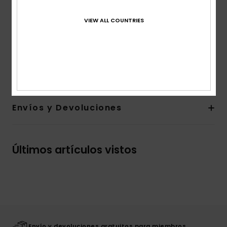
Cuello:
Cuello redondo
Mangas:
Mangas largas
VIEW ALL COUNTRIES
Marca:
serigrafía en el pecho y la manga
Etiqueta Quiksilver en el dobladillo
Composición
[Tejido principal] 100% algodón
Envíos y Devoluciones
Últimos artículos vistos
Envío y devoluciones gratuitos para miembros