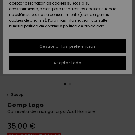
Freedom
aceptar o rechazar las cookies sujetas a su
consentimiento, o bien, para rechazar las cookies cuando
Comunidad
AYUDA &
no están sujetas a su consentimiento (como algunas
Protección de
Novedades
Novedades
CONTACTO
cookies de análisis). Para más información, consulte
datos
nuestra
política de cookies
y
política de privacidad
personales
SOSTENIBILIDAD
Destacados
Destacados
Guía de tallas
Gestionar las preferencias
TIENDAS
Inicia una
Aceptar todo
QUIKSILVER APP
conversación
para obtener
la respuesta
LISTA DE
más rápida a
FAVORITOS
tu pregunta.
Scoop
Iniciar una
Comp Logo
conversación
Camiseta de manga larga Azul Hombre
Encuentra
respuestas a
35,00 €
las preguntas
más