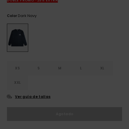
DOBLE PROMO -25% EXTRA
frecuentes y
accede a
nuestro
Dark Navy
Color
formulario de
contacto.
Consultar
las FAQ
XS
S
M
L
XL
XXL
Ver guía de tallas
Agotado