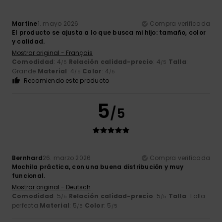
Martine
1. mayo 2026
Compra verificada
El producto se ajusta a lo que busca mi hijo: tamaño, color
y calidad.
Mostrar original - Français
Comodidad
: 4
Relación calidad-precio
: 4
Talla
:
/5
/5
Grande
Material
: 4
Color
: 4
/5
/5
Recomiendo este producto
5
/5
Bernhard
26. marzo 2026
Compra verificada
Mochila práctica, con una buena distribución y muy
funcional.
Mostrar original - Deutsch
Comodidad
: 5
Relación calidad-precio
: 5
Talla
: Talla
/5
/5
perfecta
Material
: 5
Color
: 5
/5
/5