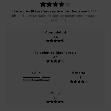
basado en
10 reseñas verificadas
desde enero 2026
El 70% de nuestros clientes recomiendan este
producto
Comodidad
4.5
Relación calidad-precio
4.2
Talla
Material
4.3
Demasiado pequeño
Demasiado grande
Color
4.7