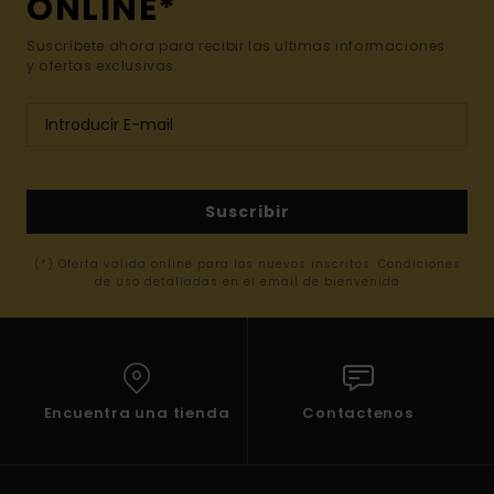
ONLINE*
Suscríbete ahora para recibir las ultimas informaciones
y ofertas exclusivas.
Suscribir
(*) Oferta valida online para los nuevos inscritos. Condiciones
de uso detalladas en el email de bienvenida
Encuentra una tienda
Contactenos