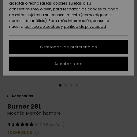
Freedom
aceptar o rechazar las cookies sujetas a su
consentimiento, o bien, para rechazar las cookies cuando
Comunidad
AYUDA &
no están sujetas a su consentimiento (como algunas
Protección de
Novedades
Novedades
CONTACTO
cookies de análisis). Para más información, consulte
datos
nuestra
política de cookies
y
política de privacidad
personales
SOSTENIBILIDAD
Destacados
Destacados
Guía de tallas
Gestionar las preferencias
TIENDAS
Inicia una
Aceptar todo
QUIKSILVER APP
conversación
para obtener
la respuesta
LISTA DE
más rápida a
FAVORITOS
tu pregunta.
Accesorios
Iniciar una
Burner 28L
conversación
Mochila Marrón hombre
Encuentra
respuestas a
4.3
(10 Reseñas)
las preguntas
ECO-BONUS
más