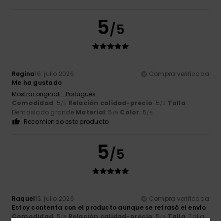
5
/5
Regina
16. julio 2026
Compra verificada
Me ha gustado
Mostrar original - Português
Comodidad
: 5
Relación calidad-precio
: 5
Talla
:
/5
/5
Demasiado grande
Material
: 5
Color
: 5
/5
/5
Recomiendo este producto
5
/5
Raquel
13. julio 2026
Compra verificada
Estoy contenta con el producto aunque se retrasó el envío
Comodidad
: 5
Relación calidad-precio
: 5
Talla
: Talla
/5
/5