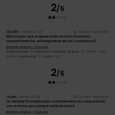
2
/5
JULIEN
14. febrero 2026
Compra verificada
Mucho peor que la generación anterior (volumen,
compartimentos, estanqueidad de las cremalleras)
Mostrar original - Français
Comodidad
: 3
Relación calidad-precio
: 2
Talla
: Talla
/5
/5
perfecta
Material
: 2
Color
: 5
/5
/5
2
/5
Julien
7. febrero 2026
Compra verificada
La calidad ha empeorado notablemente en comparación
con la bolsa que compré anteriormente
Mostrar original - Français