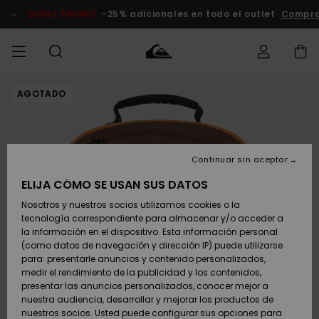
Pasar
a
DOBLE PROMO
-25% adicionales en todo el outlet
Compra
la
información
del
producto
AGOTADO
Accede a tu
HOMBRE
Ropa
Ropa
Shop
Surf Shop
Tienda
Outlet
pedido
Hombre
Snow
Hombre
Hombre
NIÑO
Envio
Accesorios
Accesorios
Novedades
Continuar sin aceptar
Surf Shop
Outlet
MUJER
Niño
Tienda
Niños
Devoluciones
ELIJA CÓMO SE USAN SUS DATOS
Snow Niños
Zapatos y
Zapatos y
Destacados
Nosotros y nuestros socios utilizamos cookies o la
chanclas
chanclas
SURF
tecnología correspondiente para almacenar y/o acceder a
Pago
Highlights
Outlet
la información en el dispositivo. Esta información personal
Tienda
Mujer
(como datos de navegación y dirección IP) puede utilizarse
Snow
SNOW
Snow Mujer
Tarjeta de
para: presentarle anuncios y contenido personalizados,
Surf
Surf
regalo
medir el rendimiento de la publicidad y los contenidos,
Comunidad
presentar las anuncios personalizados, conocer mejor a
DOBLE
nuestra audiencia, desarrollar y mejorar los productos de
Destacados
PROMO
Quiksilver
Snow
Snow
nuestros socios. Usted puede configurar sus opciones para