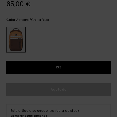
frecuentes y
65,00 €
accede a
nuestro
formulario de
Almond/china Blue
Color
contacto.
Consultar
las FAQ
1SZ
Agotado
Este artículo se encuentra fuera de stock.
Comprar otras opciones