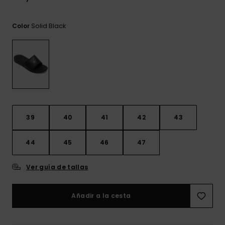
frecuentes y
accede a
nuestro
Solid Black
Color
formulario de
contacto.
Consultar
las FAQ
39
40
41
42
43
44
45
46
47
Ver guía de tallas
Añadir a la cesta