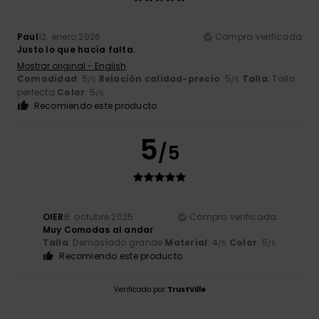
Paul
12. enero 2026
Compra verificada
Justo lo que hacía falta.
Mostrar original - English
Comodidad
: 5
Relación calidad-precio
: 5
Talla
: Talla
/5
/5
perfecta
Color
: 5
/5
Recomiendo este producto
5
/5
OIER
6. octubre 2025
Compra verificada
Muy Comodas al andar
Talla
: Demasiado grande
Material
: 4
Color
: 5
/5
/5
Recomiendo este producto
Verificado por
TrustVille