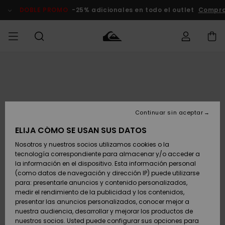
Pasar
a
DOBLE PROMO
-25% adicionales en todo el outlet
Compra
la
información
del
producto
Accede a tu
HOMBRE
Ropa
Ropa
Shop
Surf Shop
Tienda
Outlet
pedido
Hombre
Snow
Hombre
Hombre
NIÑO
Envio
Accesorios
Accesorios
Novedades
Continuar sin aceptar
Surf Shop
Outlet
MUJER
Niño
Tienda
Niños
Devoluciones
ELIJA CÓMO SE USAN SUS DATOS
Snow Niños
Zapatos y
Zapatos y
Destacados
Nosotros y nuestros socios utilizamos cookies o la
chanclas
chanclas
SURF
tecnología correspondiente para almacenar y/o acceder a
Pago
Highlights
Outlet
la información en el dispositivo. Esta información personal
Tienda
Mujer
(como datos de navegación y dirección IP) puede utilizarse
Snow
SNOW
Snow Mujer
Tarjeta de
para: presentarle anuncios y contenido personalizados,
Surf
Surf
regalo
medir el rendimiento de la publicidad y los contenidos,
Comunidad
presentar las anuncios personalizados, conocer mejor a
DOBLE
nuestra audiencia, desarrollar y mejorar los productos de
Destacados
PROMO
Quiksilver
Snow
Snow
nuestros socios. Usted puede configurar sus opciones para