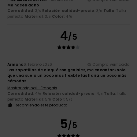
Me hacen daño
Comodidad
: 3
Relación calidad-precio
: 3
Talla
: Talla
/5
/5
perfecta
Material
: 3
Color
: 4
/5
/5
4
/5
Armand
6. febrero 2026
Compra verificada
Las zapatillas de claqué son geniales, me encantan; solo
que una suela un poco más flexible las haría un poco más
cómodas.
Mostrar original - Français
Comodidad
: 4
Relación calidad-precio
: 4
Talla
: Talla
/5
/5
perfecta
Material
: 5
Color
: 5
/5
/5
Recomiendo este producto
5
/5