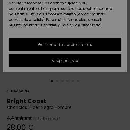
Freedom
aceptar o rechazar las cookies sujetas a su
consentimiento, o bien, para rechazar las cookies cuando
Comunidad
AYUDA &
no están sujetas a su consentimiento (como algunas
Protección de
Novedades
Novedades
CONTACTO
cookies de análisis). Para más información, consulte
datos
nuestra
política de cookies
y
política de privacidad
personales
SOSTENIBILIDAD
Destacados
Destacados
Guía de tallas
Gestionar las preferencias
TIENDAS
Inicia una
Aceptar todo
QUIKSILVER APP
conversación
para obtener
la respuesta
LISTA DE
más rápida a
FAVORITOS
tu pregunta.
Chanclas
Iniciar una
Bright Coast
conversación
Chanclas Slider Negro Hombre
Encuentra
respuestas a
4.4
(5 Reseñas)
las preguntas
28,00 €
más