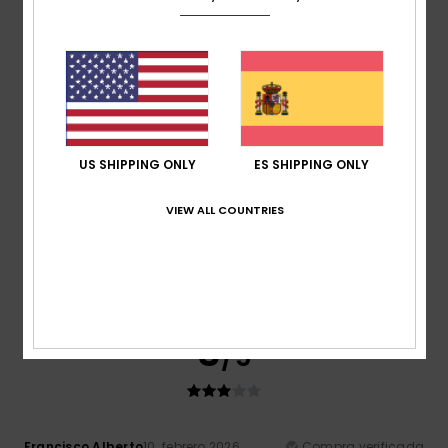
5
/5
US SHIPPING ONLY
ES SHIPPING ONLY
Miguel Jorge
28. abril 2026
Compra verificada
VIEW ALL COUNTRIES
Me ha gustado todo menos el tamaño y bueno...
Mostrar original - Português
Comodidad
: 5
Relación calidad-precio
: 5
Talla
:
/5
/5
Demasiado pequeño
Material
: 5
Color
: 5
/5
/5
Recomiendo este producto
3
/5
Francisco Alberto
10. febrero 2026
Compra verificada