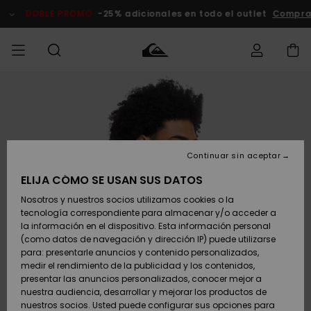
Pasar
a
DOBLE PROMO
-25% adicionales en todo el outlet
Comprar
la
información
del
producto
Accede a tu
HOMBRE
Ropa
Ropa
Shop
Surf Shop
Tienda
Outlet
pedido
Hombre
Snow
Hombre
Hombre
NIÑO
Envio
Accesorios
Accesorios
Novedades
Continuar sin aceptar
Surf Shop
Outlet
MUJER
Niño
Tienda
Niños
Devoluciones
ELIJA CÓMO SE USAN SUS DATOS
Snow Niños
Zapatos y
Zapatos y
Destacados
Nosotros y nuestros socios utilizamos cookies o la
chanclas
chanclas
SURF
tecnología correspondiente para almacenar y/o acceder a
Pago
Highlights
Outlet
la información en el dispositivo. Esta información personal
Tienda
Mujer
(como datos de navegación y dirección IP) puede utilizarse
Snow
SNOW
Snow Mujer
Tarjeta de
para: presentarle anuncios y contenido personalizados,
Surf
Surf
regalo
medir el rendimiento de la publicidad y los contenidos,
Comunidad
presentar las anuncios personalizados, conocer mejor a
DOBLE
nuestra audiencia, desarrollar y mejorar los productos de
Destacados
PROMO
Quiksilver
Snow
Snow
nuestros socios. Usted puede configurar sus opciones para