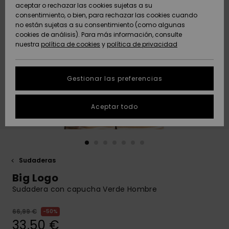
Freedom
aceptar o rechazar las cookies sujetas a su
consentimiento, o bien, para rechazar las cookies cuando
Comunidad
AYUDA &
no están sujetas a su consentimiento (como algunas
Protección de
Novedades
Novedades
CONTACTO
cookies de análisis). Para más información, consulte
datos
nuestra
política de cookies
y
política de privacidad
personales
SOSTENIBILIDAD
Destacados
Destacados
Guía de tallas
Gestionar las preferencias
TIENDAS
Inicia una
Aceptar todo
QUIKSILVER APP
conversación
para obtener
la respuesta
LISTA DE
más rápida a
FAVORITOS
tu pregunta.
Sudaderas
Iniciar una
Big Logo
conversación
Sudadera con capucha Verde Hombre
Encuentra
respuestas a
66,99 €
50%
las preguntas
33,50 €
más