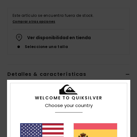
Este artículo se encuentra fuera de stock.
Comprar otras opciones
Ver disponibilidad en tienda
Seleccione una talla
Detalles & características
Sudadera con capucha Verde Hombre
WELCOME TO QUIKSILVER
Style
EQYFT04450
Código de color
cre0
Choose your country
Características
Tejido:
Tejido de mezcla de algodón y poliéster [280
g / m2]