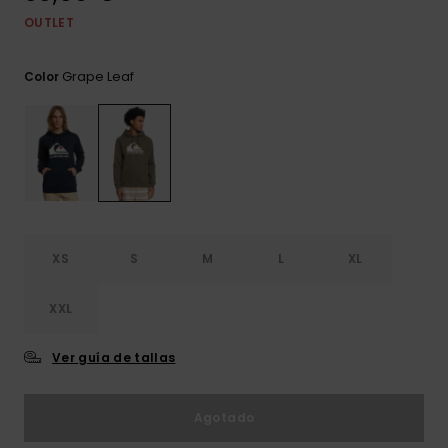
frecuentes y
OUTLET
accede a
nuestro
formulario de
Grape Leaf
Color
contacto.
Consultar
las FAQ
XS
S
M
L
XL
XXL
Ver guía de tallas
Agotado