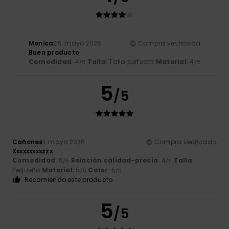
Monica
26. mayo 2026
Compra verificada
Buen producto
Comodidad
: 4
Talla
: Talla perfecta
Material
: 4
/5
/5
5
/5
Cañones
1. mayo 2026
Compra verificada
Xxxxxxxxxzzx
Comodidad
: 5
Relación calidad-precio
: 4
Talla
:
/5
/5
Pequeño
Material
: 5
Color
: 5
/5
/5
Recomiendo este producto
5
/5