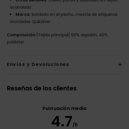
Otros detalles:
cuello, puños y dobladillo en tejido
acanalado
Marca:
bordado en el pecho, mezcla de etiquetas
recicladas Quiksilver
Composición
[Tejido principal] 60% algodón, 40%
poliéster
Envíos y Devoluciones
Reseñas de los clientes
Puntuación media
4.7
/5