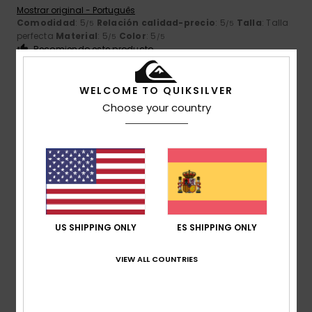
Mostrar original - Português
Comodidad
: 5
Relación calidad-precio
: 5
Talla
: Talla
/5
/5
perfecta
Material
: 5
Color
: 5
/5
/5
Recomiendo este producto
5
/5
WELCOME TO QUIKSILVER
Choose your country
Ainhoa
9. julio 2026
Compra verificada
muy bonito
Comodidad
: 5
Relación calidad-precio
: 5
Talla
:
/5
/5
Demasiado grande
Material
: 5
Color
: 5
/5
/5
Recomiendo este producto
US SHIPPING ONLY
ES SHIPPING ONLY
5
/5
VIEW ALL COUNTRIES