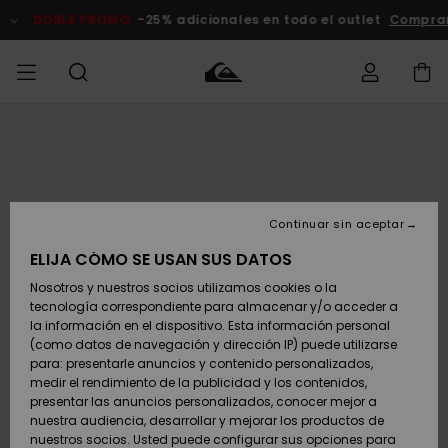
Pasar
a
DOBLE PROMO
-25% adicionales en todo el outlet
Comprar A
la
información
del
producto
Accede a tu
HOMBRE
Ropa
Ropa
Shop
Surf Shop
Tienda
Outlet
pedido
Hombre
Snow
Hombre
Hombre
NIÑO
Envio
Accesorios
Accesorios
Novedades
Continuar sin aceptar
Surf Shop
Outlet
MUJER
Niño
Tienda
Niños
Devoluciones
ELIJA CÓMO SE USAN SUS DATOS
Snow Niños
Zapatos y
Zapatos y
Destacados
Nosotros y nuestros socios utilizamos cookies o la
chanclas
chanclas
SURF
tecnología correspondiente para almacenar y/o acceder a
Pago
Highlights
Outlet
la información en el dispositivo. Esta información personal
Tienda
Mujer
(como datos de navegación y dirección IP) puede utilizarse
Snow
SNOW
Snow Mujer
Tarjeta de
para: presentarle anuncios y contenido personalizados,
Surf
Surf
regalo
medir el rendimiento de la publicidad y los contenidos,
Comunidad
presentar las anuncios personalizados, conocer mejor a
DOBLE
nuestra audiencia, desarrollar y mejorar los productos de
Destacados
PROMO
Quiksilver
Snow
Snow
nuestros socios. Usted puede configurar sus opciones para