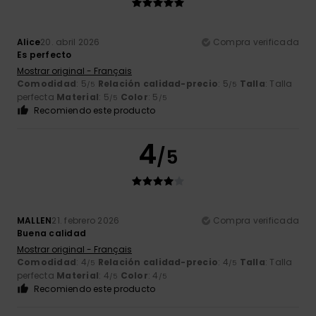
Alice
20. abril 2026
Compra verificada
Es perfecto
Mostrar original - Français
Comodidad
: 5
Relación calidad-precio
: 5
Talla
: Talla
/5
/5
perfecta
Material
: 5
Color
: 5
/5
/5
Recomiendo este producto
4
/5
MALLEN
21. febrero 2026
Compra verificada
Buena calidad
Mostrar original - Français
Comodidad
: 4
Relación calidad-precio
: 4
Talla
: Talla
/5
/5
perfecta
Material
: 4
Color
: 4
/5
/5
Recomiendo este producto