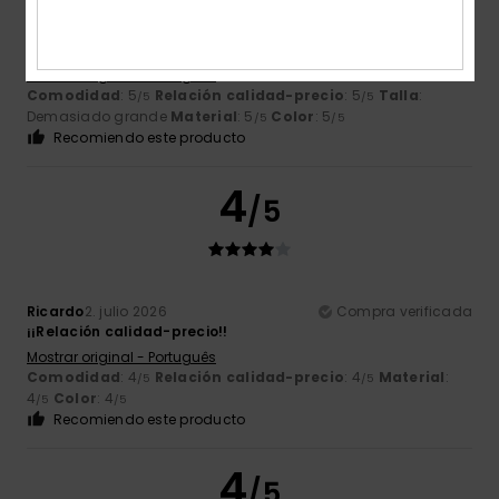
Paula Leandra Ribeiro
8. julio 2026
Compra verificada
Sweet, igual que en la foto; pensaba que no estaba
cardada
Mostrar original - Português
Comodidad
: 5
Relación calidad-precio
: 5
Talla
:
/5
/5
Demasiado grande
Material
: 5
Color
: 5
/5
/5
Recomiendo este producto
4
/5
Ricardo
2. julio 2026
Compra verificada
¡¡Relación calidad-precio!!
Mostrar original - Português
Comodidad
: 4
Relación calidad-precio
: 4
Material
:
/5
/5
4
Color
: 4
/5
/5
Recomiendo este producto
4
/5