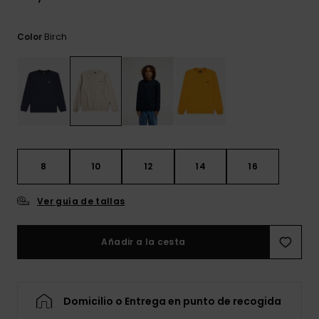
frecuentes y
accede a
nuestro
Birch
Color
formulario de
contacto.
Consultar
las FAQ
8
10
12
14
16
Ver guía de tallas
Añadir a la cesta
Domicilio o Entrega en punto de recogida