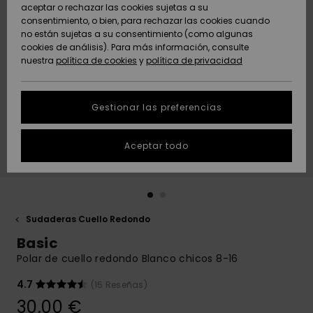
Freedom
aceptar o rechazar las cookies sujetas a su
consentimiento, o bien, para rechazar las cookies cuando
Comunidad
AYUDA &
no están sujetas a su consentimiento (como algunas
Protección de
Novedades
Novedades
CONTACTO
cookies de análisis). Para más información, consulte
datos
nuestra
política de cookies
y
política de privacidad
personales
SOSTENIBILIDAD
Destacados
Destacados
Guía de tallas
Gestionar las preferencias
TIENDAS
Inicia una
Aceptar todo
QUIKSILVER APP
conversación
para obtener
la respuesta
LISTA DE
más rápida a
FAVORITOS
tu pregunta.
Sudaderas Cuello Redondo
Iniciar una
Basic
conversación
Polar de cuello redondo Blanco chicos 8-16
Encuentra
respuestas a
4.7
(15 Reseñas)
las preguntas
30,00 €
más