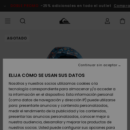
Pasar
a
DOBLE PROMO
-25% adicionales en todo el outlet
Comprar
la
información
del
producto
AGOTADO
Accede a tu
HOMBRE
Ropa
Ropa
Shop
Surf Shop
Tienda
Outlet
pedido
Hombre
Snow
Hombre
Hombre
NIÑO
Envio
Accesorios
Accesorios
Novedades
Continuar sin aceptar
Surf Shop
Outlet
MUJER
Niño
Tienda
Niños
Devoluciones
ELIJA CÓMO SE USAN SUS DATOS
Snow Niños
Zapatos y
Zapatos y
Destacados
Nosotros y nuestros socios utilizamos cookies o la
chanclas
chanclas
SURF
tecnología correspondiente para almacenar y/o acceder a
Pago
Highlights
Outlet
la información en el dispositivo. Esta información personal
Tienda
Mujer
(como datos de navegación y dirección IP) puede utilizarse
Snow
SNOW
Snow Mujer
Tarjeta de
para: presentarle anuncios y contenido personalizados,
Surf
Surf
regalo
medir el rendimiento de la publicidad y los contenidos,
Comunidad
presentar las anuncios personalizados, conocer mejor a
DOBLE
nuestra audiencia, desarrollar y mejorar los productos de
Destacados
PROMO
Quiksilver
Snow
Snow
nuestros socios. Usted puede configurar sus opciones para