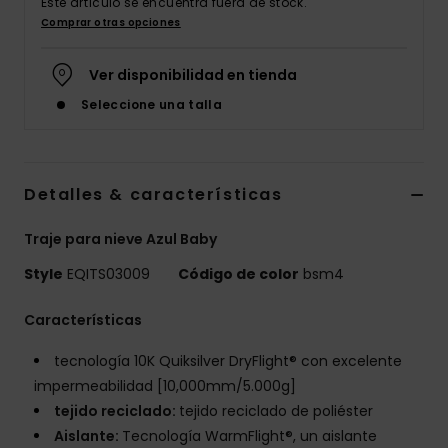
Este artículo se encuentra fuera de stock.
Comprar otras opciones
Ver disponibilidad en tienda
Seleccione una talla
Detalles & características
Traje para nieve Azul Baby
Style
EQITS03009
Código de color
bsm4
Características
tecnología 10K Quiksilver DryFlight® con excelente
impermeabilidad [10,000mm/5.000g]
tejido reciclado:
tejido reciclado de poliéster
Aislante:
Tecnología WarmFlight®, un aislante