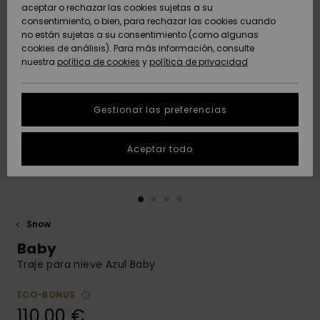
Freedom
aceptar o rechazar las cookies sujetas a su
consentimiento, o bien, para rechazar las cookies cuando
Comunidad
AYUDA &
no están sujetas a su consentimiento (como algunas
Protección de
Novedades
Novedades
CONTACTO
cookies de análisis). Para más información, consulte
datos
nuestra
política de cookies
y
política de privacidad
personales
SOSTENIBILIDAD
Destacados
Destacados
Guía de tallas
Gestionar las preferencias
TIENDAS
Inicia una
Aceptar todo
QUIKSILVER APP
conversación
para obtener
la respuesta
LISTA DE
más rápida a
FAVORITOS
tu pregunta.
Snow
Iniciar una
Baby
conversación
Traje para nieve Azul Baby
Encuentra
respuestas a
ECO-BONUS
las preguntas
110,00 €
más