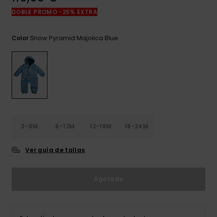
frecuentes y
DOBLE PROMO -25% EXTRA
accede a
nuestro
formulario de
Snow Pyramid Majolica Blue
Color
contacto.
Consultar
las FAQ
3-6M
6-12M
12-18M
18-24M
Ver guía de tallas
Agotado