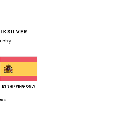
Env
IKSILVER
untry
ES SHIPPING ONLY
IES