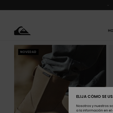
Pasar
a
la
información
del
producto
H
NOVEDAD
ELIJA CÓMO SE U
Nosotros y nuestros s
a la información en el