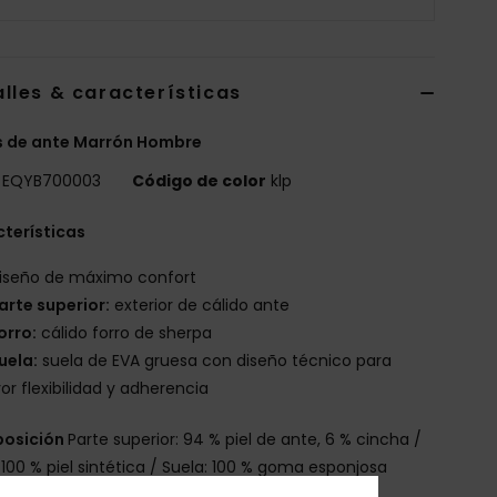
lles & características
s de ante Marrón Hombre
EQYB700003
Código de color
klp
terísticas
iseño de máximo confort
arte superior:
exterior de cálido ante
orro:
cálido forro de sherpa
uela:
suela de EVA gruesa con diseño técnico para
r flexibilidad y adherencia
osición
Parte superior: 94 % piel de ante, 6 % cincha /
: 100 % piel sintética / Suela: 100 % goma esponjosa