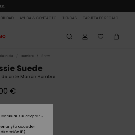
ra
BILIDAD
AYUDA & CONTACTO
TIENDAS
TARJETA DE REGALO
OMO
de inicio
Hombre
Snow
ssie Suede
s de ante Marrón Hombre
00 €
Kelp
Continuar sin aceptar
acenar y/o acceder
dirección IP)