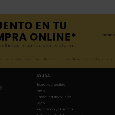
UENTO EN TU
MPRA ONLINE*
s ultimas informaciones y ofertas
 online para los nuevos inscritos. Condiciones de uso detalladas en el e
AYUDA
Estado del pedido
Envio
Hacer una devolución
Pago
Reparación y Garantía