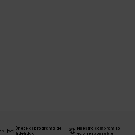
Únete al programa de
Nuestro compromiso
as
fidelidad
eco-responsable