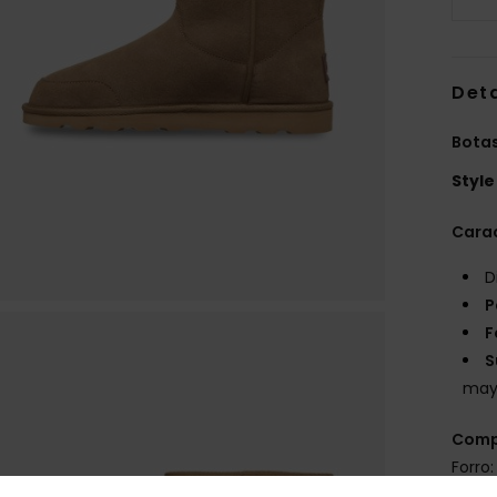
Deta
Bota
Style
Carac
D
P
F
S
mayo
Comp
Forro