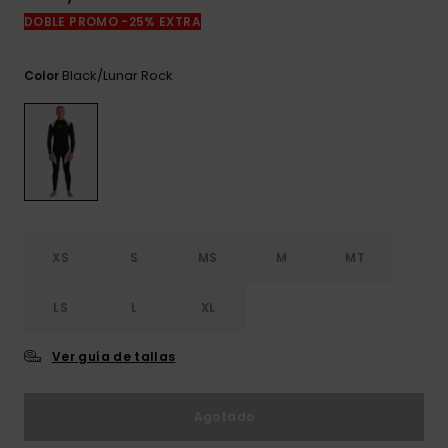
frecuentes y
DOBLE PROMO -25% EXTRA
accede a
nuestro
formulario de
Black/lunar Rock
Color
contacto.
Consultar
las FAQ
XS
S
MS
M
MT
LS
L
XL
Ver guía de tallas
Agotado