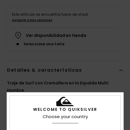
Este artículo se encuentra fuera de stock.
Comprar otras opciones
Ver disponibilidad en tienda
Seleccione una talla
Detalles & características
Traje de Surf con Cremallera en la Espalda Multi
Hombre
Style
EQYW103195
Código de color
xkss
WELCOME TO QUIKSILVER
Características
Choose your country
Tejido:
mezcla de nailon y elastano