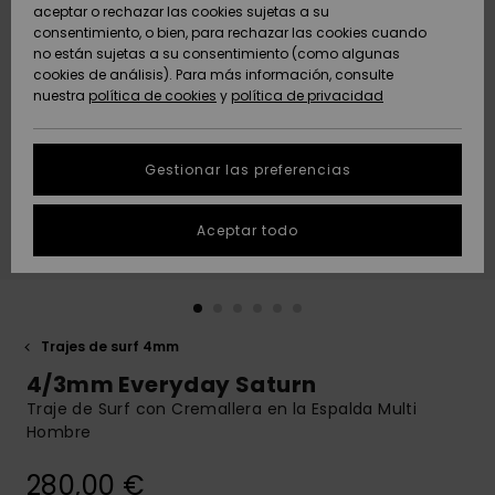
Freedom
aceptar o rechazar las cookies sujetas a su
consentimiento, o bien, para rechazar las cookies cuando
Comunidad
AYUDA &
no están sujetas a su consentimiento (como algunas
Protección de
Novedades
Novedades
CONTACTO
cookies de análisis). Para más información, consulte
datos
nuestra
política de cookies
y
política de privacidad
personales
SOSTENIBILIDAD
Destacados
Destacados
Guía de tallas
Gestionar las preferencias
TIENDAS
Inicia una
Aceptar todo
QUIKSILVER APP
conversación
para obtener
la respuesta
LISTA DE
más rápida a
FAVORITOS
tu pregunta.
Trajes de surf 4mm
Iniciar una
4/3mm Everyday Saturn
conversación
Traje de Surf con Cremallera en la Espalda Multi
Encuentra
Hombre
respuestas a
las preguntas
280,00 €
más