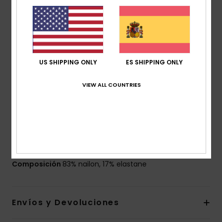
Espuma de neopreno: StretchFlight Eco
Tejido interior:
Tejido interior térmico zonal
WarmFlight ECO Velvet
Detalles de las costuras exteriores: costuras GBS
(pegadas, cosidas e invisibles) para máxima flexibilidad
US SHIPPING ONLY
ES SHIPPING ONLY
y mínima entrada de agua
Grosor:
403 mm
VIEW ALL COUNTRIES
Acceso:
Entrada con cremallera atrás
Pegamento: laminado Aqua
Barrera HydroShield
Otras características: aro para llaves
Hilo reciclado
Composición
83% nailon, 17% elastane
Envíos y Devoluciones