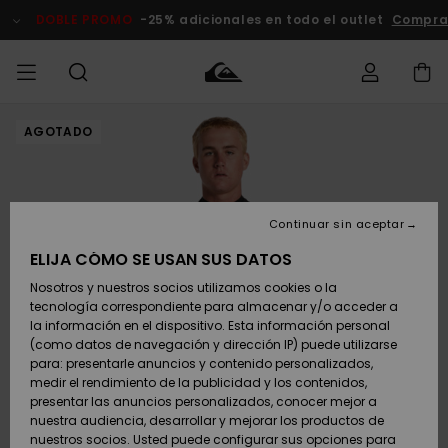
Pasar
a
DOBLE PROMO
-25% adicionales en todo el outlet
Comprar A
la
información
del
producto
AGOTADO
Accede a tu
HOMBRE
Ropa
Ropa
Shop
Surf Shop
Tienda
Outlet
pedido
Hombre
Snow
Hombre
Hombre
NIÑO
Envio
Accesorios
Accesorios
Novedades
Continuar sin aceptar
Surf Shop
Outlet
MUJER
Niño
Tienda
Niños
Devoluciones
ELIJA CÓMO SE USAN SUS DATOS
Snow Niños
Zapatos y
Zapatos y
Destacados
Nosotros y nuestros socios utilizamos cookies o la
chanclas
chanclas
SURF
tecnología correspondiente para almacenar y/o acceder a
Pago
Highlights
Outlet
la información en el dispositivo. Esta información personal
Tienda
Mujer
(como datos de navegación y dirección IP) puede utilizarse
Snow
SNOW
Snow Mujer
Tarjeta de
para: presentarle anuncios y contenido personalizados,
Surf
Surf
regalo
medir el rendimiento de la publicidad y los contenidos,
Comunidad
presentar las anuncios personalizados, conocer mejor a
DOBLE
nuestra audiencia, desarrollar y mejorar los productos de
Destacados
PROMO
Quiksilver
Snow
Snow
nuestros socios. Usted puede configurar sus opciones para