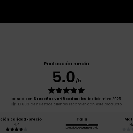
Puntuación media
5.0
/5
basado en
5 reseñas verificadas
desde diciembre 2025
El 80% de nuestros clientes recomiendan este producto
ación calidad-precio
Talla
Mat
4.4
N
Demasiado pequeño
Demasiado grande