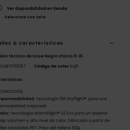
Ver disponibilidad en tienda
Seleccione una talla
lles & características
lón técnico de snow Negro chicos 8-16
EQBTP03057
Código de color
kvj0
terísticas
ECNOLOGÍA
mpermeabilidad:
tecnología 10K DryFlight®, para una
ermeabilidad mejorada
alor:
tecnología WarmFlight® x2 Eco para un aislante
ajo volumen y alto nivel de calor, fabricado a partir de
llas recicladas PET. Peso del relleno 60g.