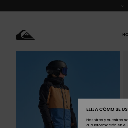
Pasar
a
la
información
del
producto
H
ELIJA CÓMO SE U
Nosotros y nuestros s
a la información en el