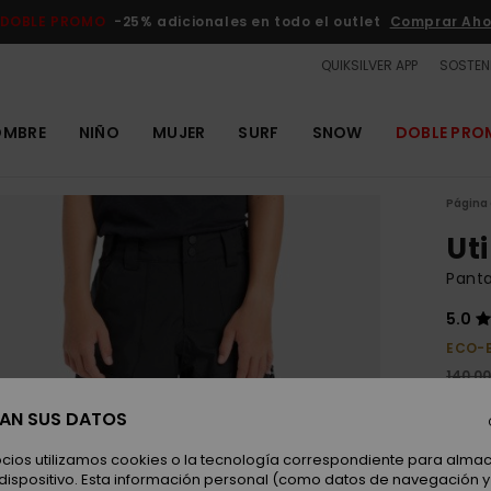
DOBLE PROMO
-25% adicionales en todo el outlet
Comprar Aho
QUIKSILVER APP
SOSTENI
OMBRE
NIÑO
MUJER
SURF
SNOW
DOBLE PR
Página 
Uti
Panta
5.0
ECO-
140,00
52,
SAN SUS DATOS
OUTL
ocios utilizamos cookies o la tecnología correspondiente para alm
DOBLE
 dispositivo. Esta información personal (como datos de navegación y 