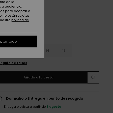
nto de la
tra audiencia,
True Black
nes para aceptar o
o no están sujetas
nuestra
política de
ptar todo
10
12
14
16
r guía de tallas
Añadir a la cesta
Domicilio o Entrega en punto de recogida
Entrega prevista a partir del
8 agosto