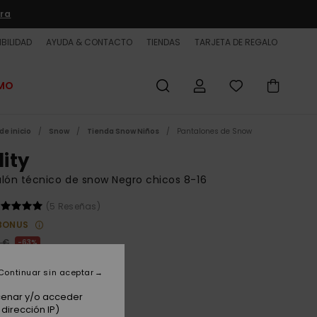
ra
BILIDAD
AYUDA & CONTACTO
TIENDAS
TARJETA DE REGALO
OMO
de inicio
Snow
Tienda Snow Niños
Pantalones de Snow
lity
lón técnico de snow Negro chicos 8-16
(5 Reseñas)
BONUS
 €
63%
50 €
Continuar sin aceptar
ET
acenar y/o acceder
 PROMO -25% EXTRA
dirección IP)