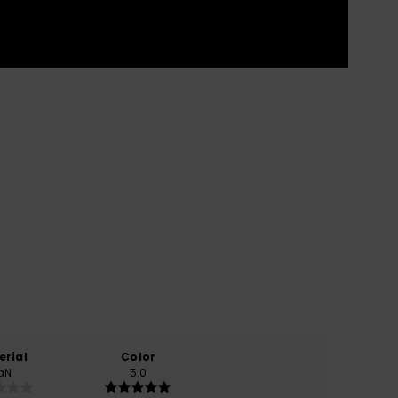
erial
Color
aN
5.0