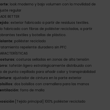
orte:
look moderno y bajo volumen con la movilidad de
juste regular
ADE BETTER
ejido:
exterior fabricado a partir de residuos textiles.
do fabricado con fibras de poliéster recicladas, a partir
obrantes textiles y botellas de plástico.
islante:
poliéster reciclado
ratamiento repelente duradero sin PFC
ARACTERÍSTICAS
osturas:
costuras selladas en zonas de alta tensión
orro:
tafetán ligero estratégicamente distribuido con
do de punto cepillado para añadir calor y transpirabilidad
intura:
ajustador de cintura en la parte exterior
olsillos:
dos bolsillos con cremallera para las manos
entilación:
forro de malla
osición
[Tejido principal] 100% poliéster reciclado