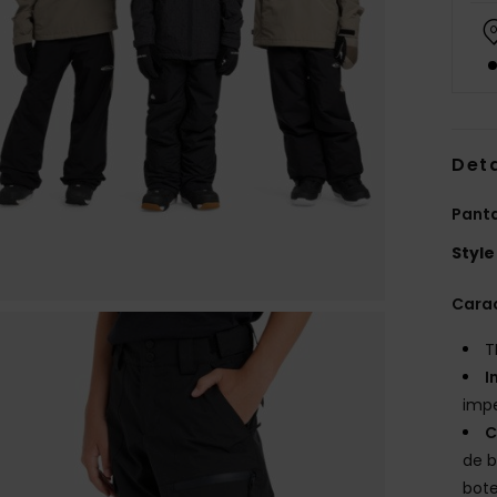
Deta
Panta
Style
Carac
T
I
imp
C
de b
bote