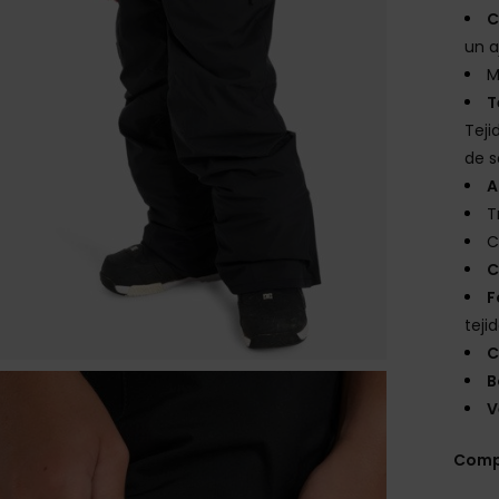
C
un a
M
T
Teji
de s
A
T
C
C
F
teji
C
B
V
Comp