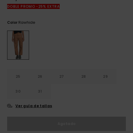
frecuentes y
DOBLE PROMO -25% EXTRA
accede a
nuestro
formulario de
Rawhide
Color
contacto.
Consultar
las FAQ
25
26
27
28
29
30
31
Ver guía de tallas
Agotado