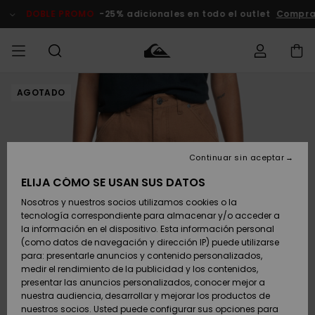
Pasar
a
DOBLE PROMO
-25% adicionales en todo el outlet
Compra
la
información
del
producto
AGOTADO
Accede a tu
HOMBRE
Ropa
Ropa
Shop
Surf Shop
Tienda
Outlet
pedido
Hombre
Snow
Hombre
Hombre
NIÑO
Envio
Accesorios
Accesorios
Novedades
Continuar sin aceptar
Surf Shop
Outlet
MUJER
Niño
Tienda
Niños
Devoluciones
ELIJA CÓMO SE USAN SUS DATOS
Snow Niños
Zapatos y
Zapatos y
Destacados
Nosotros y nuestros socios utilizamos cookies o la
chanclas
chanclas
SURF
tecnología correspondiente para almacenar y/o acceder a
Pago
Highlights
Outlet
la información en el dispositivo. Esta información personal
Tienda
Mujer
(como datos de navegación y dirección IP) puede utilizarse
Snow
SNOW
Snow Mujer
Tarjeta de
para: presentarle anuncios y contenido personalizados,
Surf
Surf
regalo
medir el rendimiento de la publicidad y los contenidos,
Comunidad
presentar las anuncios personalizados, conocer mejor a
DOBLE
nuestra audiencia, desarrollar y mejorar los productos de
Destacados
PROMO
Quiksilver
Snow
Snow
nuestros socios. Usted puede configurar sus opciones para