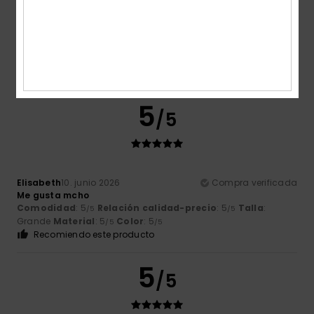
Color
5.0
5
/5
Elisabeth
10. junio 2026
Compra verificada
Me gusta mcho
Comodidad
: 5
Relación calidad-precio
: 5
Talla
:
/5
/5
Grande
Material
: 5
Color
: 5
/5
/5
Recomiendo este producto
5
/5