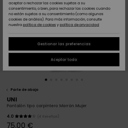
Freedom
aceptar o rechazar las cookies sujetas a su
consentimiento, o bien, para rechazar las cookies cuando
Comunidad
AYUDA &
no están sujetas a su consentimiento (como algunas
Protección de
Novedades
Novedades
CONTACTO
cookies de análisis). Para más información, consulte
datos
nuestra
política de cookies
y
política de privacidad
personales
SOSTENIBILIDAD
Destacados
Destacados
Guía de tallas
Gestionar las preferencias
TIENDAS
Inicia una
Aceptar todo
QUIKSILVER APP
conversación
para obtener
la respuesta
LISTA DE
más rápida a
FAVORITOS
tu pregunta.
Parte de abajo
Iniciar una
UNI
conversación
Pantalón tipo carpintero Marrón Mujer
Encuentra
respuestas a
4.0
(4 Reseñas)
las preguntas
75,00 €
más