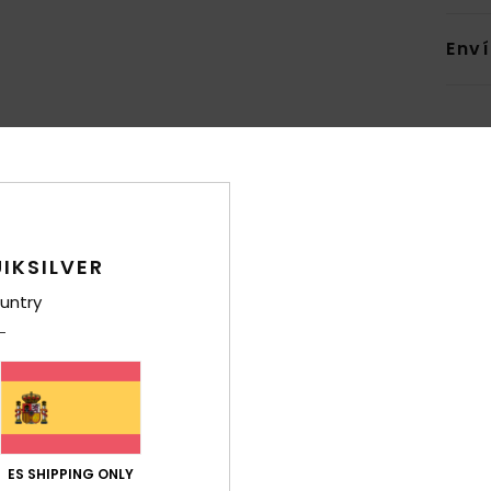
Env
Puntuación media
4.5
IKSILVER
/5
untry
basado en
31 reseñas verificadas
desde septiembre 2025
El 87% de nuestros clientes recomiendan este producto
ación calidad-precio
Talla
Mat
4.5
4
ES SHIPPING ONLY
Demasiado pequeño
Demasiado grande