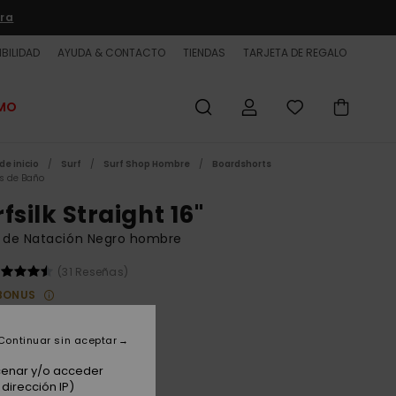
ra
BILIDAD
AYUDA & CONTACTO
TIENDAS
TARJETA DE REGALO
OMO
de inicio
Surf
Surf Shop Hombre
Boardshorts
es de Baño
fsilk Straight 16"
t de Natación Negro hombre
(31 Reseñas)
BONUS
 €
63%
62 €
Continuar sin aceptar
ET
acenar y/o acceder
dirección IP)
 PROMO -25% EXTRA