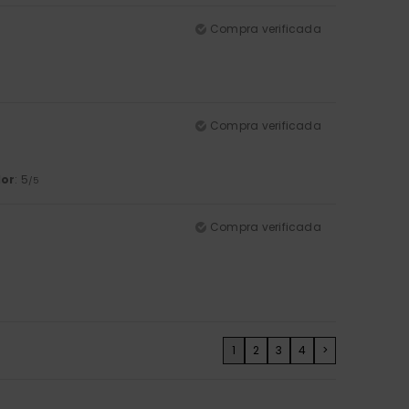
Compra verificada
Compra verificada
lor
: 5
/5
Compra verificada
1
2
3
4
>