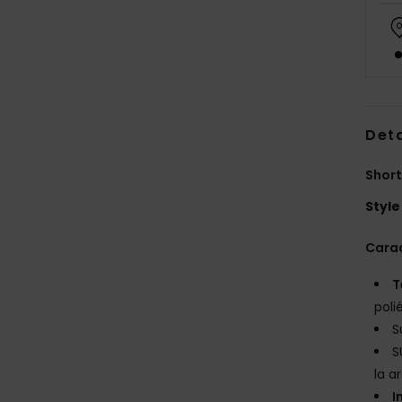
Deta
Short
Style
Carac
T
poli
S
S
la a
I