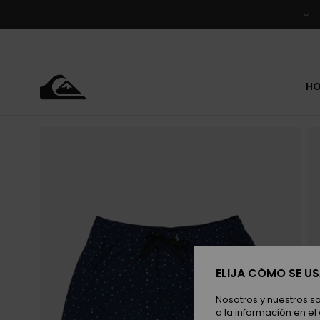
Pasar
a
la
información
del
producto
H
ELIJA CÓMO SE U
Nosotros y nuestros s
a la información en el