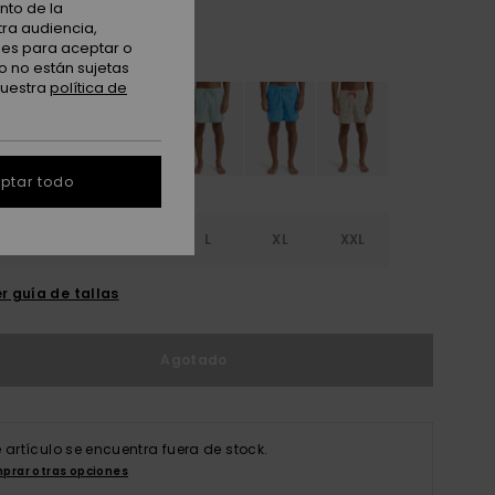
nto de la
tra audiencia,
nes para aceptar o
Dark Navy Mini Chaos
o no están sujetas
nuestra
política de
ptar todo
S
S
M
L
XL
XXL
r guía de tallas
Agotado
e artículo se encuentra fuera de stock.
prar otras opciones