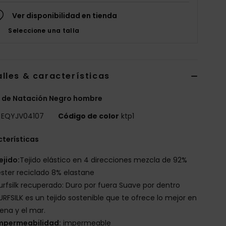
Ver disponibilidad en tienda
Seleccione una talla
lles & características
 de Natación Negro hombre
EQYJV04107
Código de color
ktp1
terísticas
ejido:
Tejido elástico en 4 direcciones mezcla de 92%
éster reciclado 8% elastane
urfsilk recuperado: Duro por fuera Suave por dentro
URFSILK es un tejido sostenible que te ofrece lo mejor en
rena y el mar.
mpermeabilidad:
impermeable