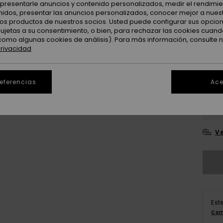
: presentarle anuncios y contenido personalizados, medir el rendimie
enidos, presentar las anuncios personalizados, conocer mejor a nues
 los productos de nuestros socios. Usted puede configurar sus opcio
Color
sujetas a su consentimiento, o bien, para rechazar las cookies cuand
como algunas cookies de análisis). Para más información, consulte 
privacidad
referencias
Ace
X
Ve
Est
Com