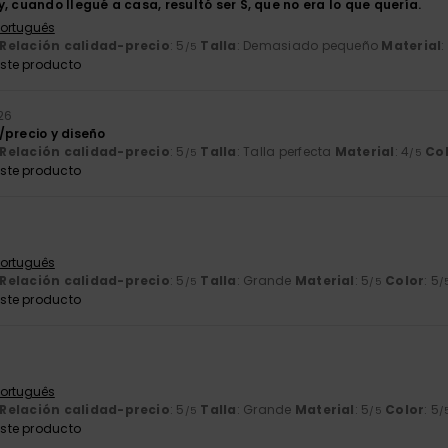
, cuando llegué a casa, resultó ser S, que no era lo que quería.
 Português
Relación calidad-precio
: 5
Talla
: Demasiado pequeño
Material
:
/5
ste producto
026
/precio y diseño
Relación calidad-precio
: 5
Talla
: Talla perfecta
Material
: 4
Co
/5
/5
ste producto
 Português
Relación calidad-precio
: 5
Talla
: Grande
Material
: 5
Color
: 5
/5
/5
/
ste producto
 Português
Relación calidad-precio
: 5
Talla
: Grande
Material
: 5
Color
: 5
/5
/5
/
ste producto