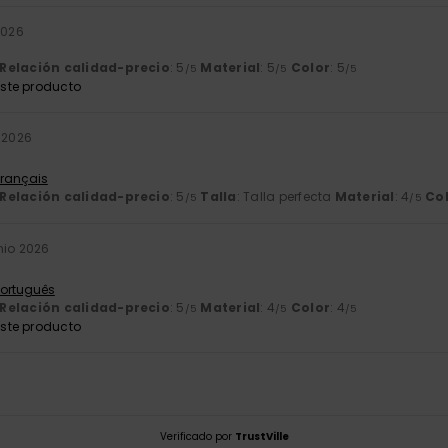
2026
Relación calidad-precio
: 5
Material
: 5
Color
: 5
/5
/5
/5
ste producto
o 2026
Français
Relación calidad-precio
: 5
Talla
: Talla perfecta
Material
: 4
Co
/5
/5
unio 2026
 Português
Relación calidad-precio
: 5
Material
: 4
Color
: 4
/5
/5
/5
ste producto
Verificado por
TrustVille