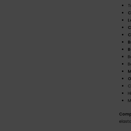
T
C
L
C
C
B
B
B
B
M
O
C
H
M
Comp
elast