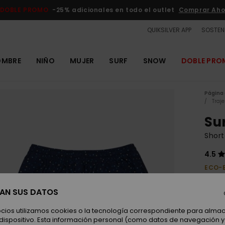
DOBLE PROMO
-25% adicionales en todo el outlet
Comprar Aho
QUIKSILVER APP
SOSTENI
OMBRE
NIÑO
MUJER
SURF
SNOW
DOBLE PR
Página 
Traj
Sur
Shor
4.5
ECO-
55,00
20,
SAN SUS DATOS
OUTL
ocios utilizamos cookies o la tecnología correspondiente para alm
 dispositivo. Esta información personal (como datos de navegación y 
DOBLE