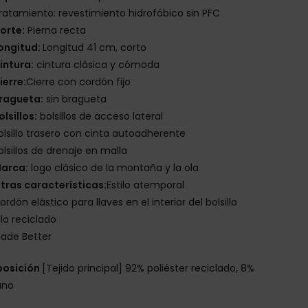
ratamiento: revestimiento hidrofóbico sin PFC
orte:
Pierna recta
ongitud:
Longitud 41 cm, corto
intura:
cintura clásica y cómoda
ierre:
Cierre con cordón fijo
ragueta:
sin bragueta
olsillos:
bolsillos de acceso lateral
olsillo trasero con cinta autoadherente
olsillos de drenaje en malla
arca:
logo clásico de la montaña y la ola
tras características:
Estilo atemporal
ordón elástico para llaves en el interior del bolsillo
ilo reciclado
ade Better
osición
[Tejido principal] 92% poliéster reciclado, 8%
ano