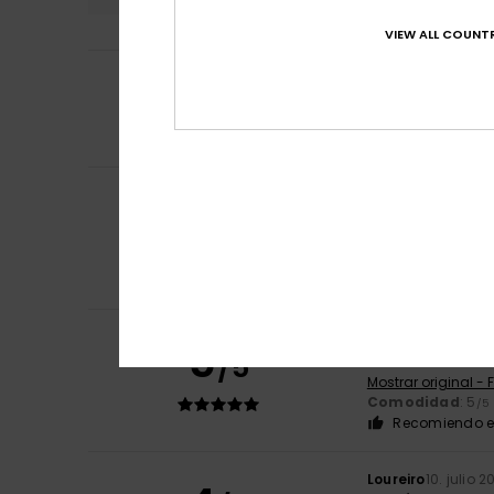
VIEW ALL COUNTR
3
/5
Aurelio
17. julio 20
Buena prenda, pr
Comodidad
: 5
/5
Benjamin
16. julio
5
/5
Talla correcta
Mostrar original - 
Comodidad
: 5
/5
Recomiendo e
Benjamin
16. julio
5
/5
Talla correcta
Mostrar original - 
Comodidad
: 5
/5
Recomiendo e
Loureiro
10. julio 