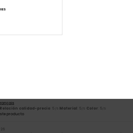
IES
26
ecio algo caro
Relación calidad-precio
: 3
Talla
: Talla perfecta
Material
: 4
Col
/5
/5
 2026
Français
Relación calidad-precio
: 5
Talla
: Demasiado grande
Material
: 5
/5
ste producto
 2026
Français
Relación calidad-precio
: 5
Material
: 5
Color
: 5
/5
/5
/5
ste producto
2026