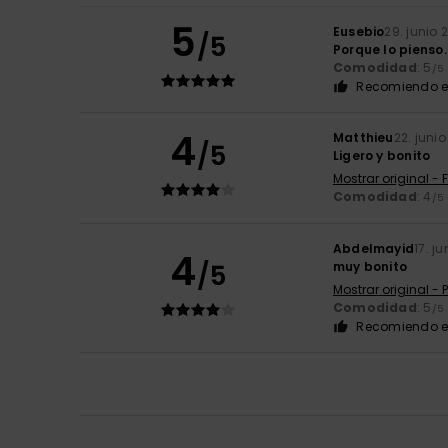
5
Eusebio
29. junio 
/5
Porque lo pienso.
Comodidad
: 5
/5
Recomiendo e
4
Matthieu
22. juni
/5
Ligero y bonito
Mostrar original - 
Comodidad
: 4
/5
Abdelmayid
17. j
4
/5
muy bonito
Mostrar original -
Comodidad
: 5
/5
Recomiendo e