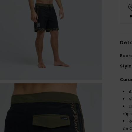
Deta
Boar
Style
Carac
A
V
E
rápi
R
de Q