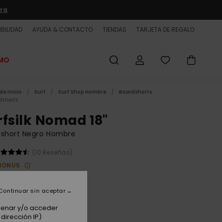
ra
BILIDAD
AYUDA & CONTACTO
TIENDAS
TARJETA DE REGALO
OMO
de inicio
Surf
Surf Shop Hombre
Boardshorts
dshorts
rfsilk Nomad 18"
dshort Negro Hombre
(10 Reseñas)
BONUS
00 €
Continuar sin aceptar
acenar y/o acceder
Black
dirección IP)