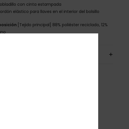
obladillo con cinta estampada
ordón elástico para llaves en el interior del bolsillo
osición
[Tejido principal] 88% poliéster reciclado, 12%
ano
íos y Devoluciones