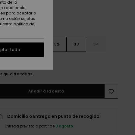
nto de la
tra audiencia,
nes para aceptar o
o no están sujetas
nuestra
política de
30
31
32
33
34
ptar todo
6
38
40
r guía de tallas
Añadir a la cesta
Domicilio o Entrega en punto de recogida
Entrega prevista a partir del
8 agosto