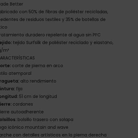
ade Better
abricado con 50% de fibras de poliéster recicladas,
edentes de residuos textiles y 35% de botellas de
tico
ratamiento duradero repelente al agua sin PFC
ejido:
tejido Surfsilk de poliéster reciclado y elastano,
g/m²
ARACTERÍSTICAS
orte:
corte de pierna en arco
stilo atemporal
ragueta:
alto rendimiento
intura:
fija
ongitud:
51 cm de longitud
ierre:
cordones
ierre autoadherente
olsillos:
bolsillo trasero con solapa
ogo icónico mountain and wave
arche con detalles artísticos en la pierna derecha