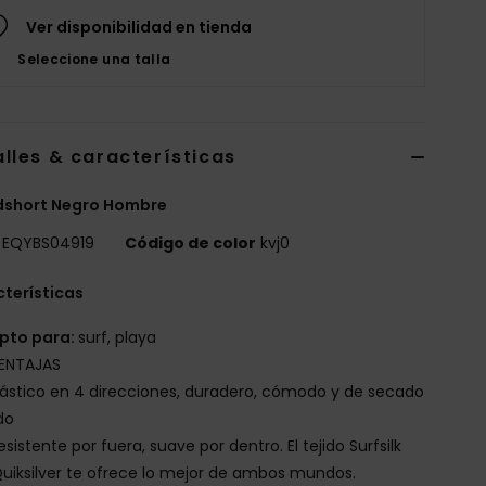
Ver disponibilidad en tienda
Seleccione una talla
lles & características
dshort Negro Hombre
EQYBS04919
Código de color
kvj0
terísticas
pto para:
surf, playa
ENTAJAS
lástico en 4 direcciones, duradero, cómodo y de secado
do
esistente por fuera, suave por dentro. El tejido Surfsilk
uiksilver te ofrece lo mejor de ambos mundos.