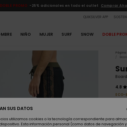
DOBLE PROMO
-25% adicionales en todo el outlet
Comprar Aho
QUIKSILVER APP
SOSTENI
OMBRE
NIÑO
MUJER
SURF
SNOW
DOBLE PR
Página 
Boar
Su
Boar
4.8
ECO-
70,
SAN SUS DATOS
ocios utilizamos cookies o la tecnología correspondiente para alm
Color
 dispositivo. Esta información personal (como datos de navegación y 