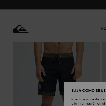
Pasar
a
la
información
del
producto
H
ELIJA CÓMO SE U
Nosotros y nuestros s
a la información en el