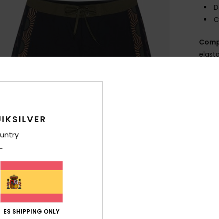
D
C
Comp
elast
Env
IKSILVER
untry
ES SHIPPING ONLY