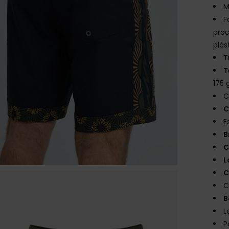
M
F
proc
plás
T
T
175 
C
C
E
B
C
L
C
C
B
L
P