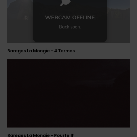
frecuentes y
accede a
nuestro
formulario de
contacto.
Consultar
las FAQ
Bareges La Mongie - 4 Termes
Barèges La Mongie - Pourteilh