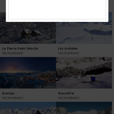
Todas las webcams
La Pierre Saint Martin
Luz Ardiden
Ver la webcam
Ver la webcam
Avoriaz
Gourette
Ver la webcam
Ver la webcam