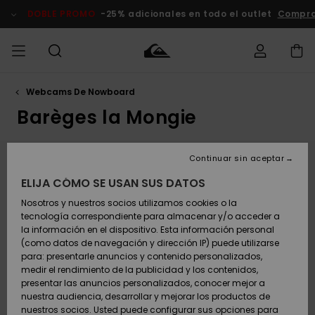
Saltar
al
DOBLE PROMO
-25% adicionales en todo el outlet
Compra
contenido
Webcams De Nowboard
Accede a tu
HOMBRE
Ropa
Ropa
Shop
Surf Shop
Tienda
Outlet
pedido
Hombre
Snow
Hombre
Barèges la Mongie
Hombre
NIÑO
Envio
Accesorios
Accesorios
Novedades
Continuar sin aceptar
Surf Shop
Outlet
Webcam Barèges la Mongie
MUJER
Niño
Tienda
Niños
Devoluciones
ELIJA CÓMO SE USAN SUS DATOS
Snow Niños
Zapatos y
Zapatos y
Destacados
Compuesto por las dos estaciones de La Mongie y
Nosotros y nuestros socios utilizamos cookies o la
chanclas
chanclas
SURF
Barèges, Le Grand Tourmalet es el dominio esquiable
tecnología correspondiente para almacenar y/o acceder a
Pago
Highlights
Outlet
más extenso de los Pirineos franceses: 61 pistas en
la información en el dispositivo. Esta información personal
Tienda
Mujer
más de 100 km. Ven a ver las webcams en directo de
(como datos de navegación y dirección IP) puede utilizarse
Snow
SNOW
Snow Mujer
las pistas del dominio de Grand Tourmalet para
Tarjeta de
para: presentarle anuncios y contenido personalizados,
Surf
Surf
comprobar el tiempo y la nieve. Al pie del Pic du Midi
regalo
medir el rendimiento de la publicidad y los contenidos,
Comunidad
y de su espacio "freeride", las dos vertientes de este
presentar las anuncios personalizados, conocer mejor a
DOBLE
dominio han sabido conservar sus especificidades: La
Destacados
PROMO
nuestra audiencia, desarrollar y mejorar los productos de
Mongie<, estación a pie de pistas con todos los
Quiksilver
Snow
Snow
nuestros socios. Usted puede configurar sus opciones para
comercios de proximidad, y Barèges, pueblo típico de