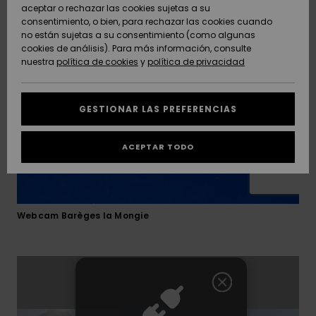
Freedom
los Pirineos que ofrece numerosas actividades: cine,
aceptar o rechazar las cookies sujetas a su
piscina, centro termolúdico.
consentimiento, o bien, para rechazar las cookies cuando
Comunidad
AYUDA &
no están sujetas a su consentimiento (como algunas
Protección de
Novedades
Novedades
CONTACTO
cookies de análisis). Para más información, consulte
datos
nuestra
política de cookies
y
política de privacidad
personales
SOSTENIBILIDAD
Destacados
Destacados
Guía de tallas
GESTIONAR LAS PREFERENCIAS
TIENDAS
Inicia una
ACEPTAR TODO
QUIKSILVER APP
conversación
para obtener
la respuesta
LISTA DE
más rápida a
FAVORITOS
tu pregunta.
Webcam Barèges la Mongie
Iniciar una
conversación
Encuentra
respuestas a
las preguntas
más