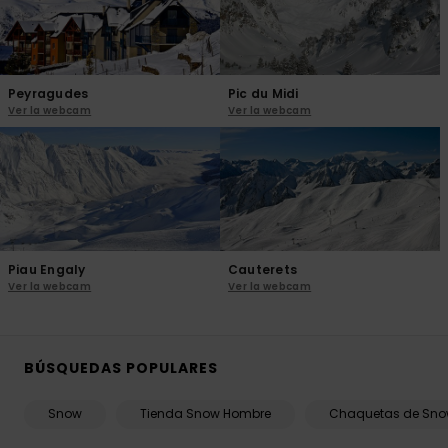
Peyragudes
Pic du Midi
Ver la webcam
Ver la webcam
Piau Engaly
Cauterets
Ver la webcam
Ver la webcam
BÚSQUEDAS POPULARES
Snow
Tienda Snow Hombre
Chaquetas de Sn