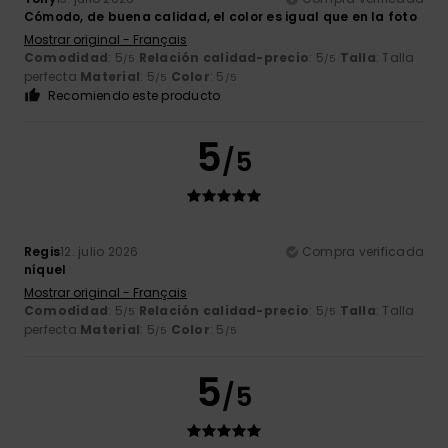
Cómodo, de buena calidad, el color es igual que en la foto
Mostrar original - Français
Comodidad
: 5
Relación calidad-precio
: 5
Talla
: Talla
/5
/5
perfecta
Material
: 5
Color
: 5
/5
/5
Recomiendo este producto
5
/5
Regis
12. julio 2026
Compra verificada
níquel
Mostrar original - Français
Comodidad
: 5
Relación calidad-precio
: 5
Talla
: Talla
/5
/5
perfecta
Material
: 5
Color
: 5
/5
/5
5
/5