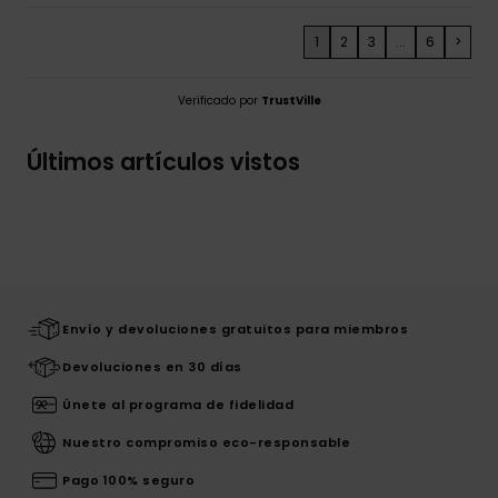
1
2
3
...
6
>
Verificado por
TrustVille
Últimos artículos vistos
Envío y devoluciones gratuitos para miembros
Devoluciones en 30 días
Únete al programa de fidelidad
Nuestro compromiso eco-responsable
Pago 100% seguro