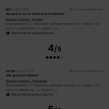
Bill
11. julio 2026
Compra verificada
Me gusta, es un color poco habitual
Mostrar original - English
Comodidad
: 5
Relación calidad-precio
: 5
Talla
: Talla
/5
/5
perfecta
Material
: 5
Color
: 5
/5
/5
Recomiendo este producto
4
/5
Antje
10. julio 2026
Compra verificada
¡Me gusta el diseño!
Mostrar original - Português
Comodidad
: 5
Relación calidad-precio
: 5
Talla
: Talla
/5
/5
perfecta
Material
: 4
Color
: 5
/5
/5
Recomiendo este producto