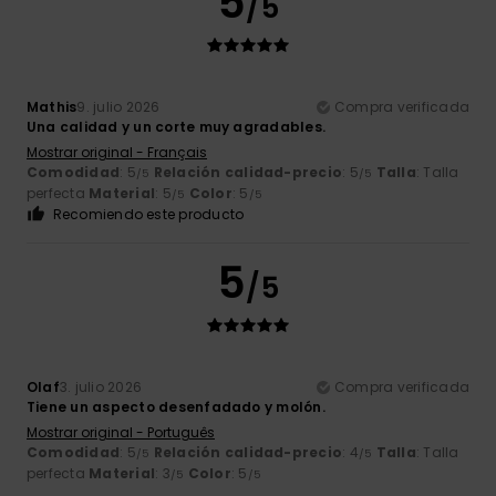
5
/5
Mathis
9. julio 2026
Compra verificada
Una calidad y un corte muy agradables.
Mostrar original - Français
Comodidad
: 5
Relación calidad-precio
: 5
Talla
: Talla
/5
/5
perfecta
Material
: 5
Color
: 5
/5
/5
Recomiendo este producto
5
/5
Olaf
3. julio 2026
Compra verificada
Tiene un aspecto desenfadado y molón.
Mostrar original - Português
Comodidad
: 5
Relación calidad-precio
: 4
Talla
: Talla
/5
/5
perfecta
Material
: 3
Color
: 5
/5
/5