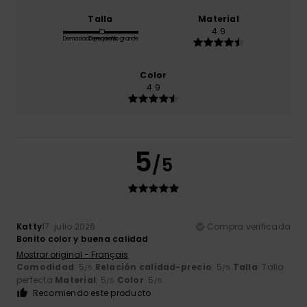
Talla
Material
4.9
Demasiado pequeño
Demasiado grande
Color
4.9
5
/5
Katty
17. julio 2026
Compra verificada
Bonito color y buena calidad
Mostrar original - Français
Comodidad
: 5
Relación calidad-precio
: 5
Talla
: Talla
/5
/5
perfecta
Material
: 5
Color
: 5
/5
/5
Recomiendo este producto