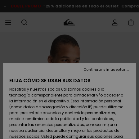
Pasar
a
DOBLE PROMO
-25% adicionales en todo el outlet
Comprar A
la
información
del
producto
Accede a tu
HOMBRE
Ropa
Ropa
Shop
Surf Shop
Tienda
Outlet
pedido
Hombre
Snow
Hombre
Hombre
NIÑO
Envio
Accesorios
Accesorios
Novedades
Continuar sin aceptar
Surf Shop
Outlet
MUJER
Niño
Tienda
Niños
Devoluciones
ELIJA CÓMO SE USAN SUS DATOS
Snow Niños
Zapatos y
Zapatos y
Destacados
Nosotros y nuestros socios utilizamos cookies o la
chanclas
chanclas
SURF
tecnología correspondiente para almacenar y/o acceder a
Pago
Highlights
Outlet
la información en el dispositivo. Esta información personal
Tienda
Mujer
(como datos de navegación y dirección IP) puede utilizarse
Snow
SNOW
Snow Mujer
Tarjeta de
para: presentarle anuncios y contenido personalizados,
Surf
Surf
regalo
medir el rendimiento de la publicidad y los contenidos,
Comunidad
presentar las anuncios personalizados, conocer mejor a
DOBLE
nuestra audiencia, desarrollar y mejorar los productos de
Destacados
PROMO
Quiksilver
Snow
Snow
nuestros socios. Usted puede configurar sus opciones para