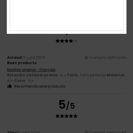
/5
/5
perfecta
Material
: 5
Color
: 5
/5
/5
Recomiendo este producto
4
/5
Arnaud
13. julio 2026
Compra verificada
Buen producto
Mostrar original - Français
Relación calidad-precio
: 4
Talla
: Talla perfecta
Material
:
/5
4
Color
: 4
/5
/5
Recomiendo este producto
5
/5
Tony
13. julio 2026
Compra verificada