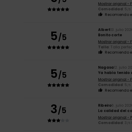
Mostrar original - 
Comodidad
: 5
/5
Recomiendo e
Albert
13. julio 20
5
/5
Bonito corte
Mostrar original - 
Talla
: Talla perfe
Recomiendo e
Nagasa
12. julio 2
5
/5
Ya había tenido 
Mostrar original - 
Comodidad
: 5
/5
Recomiendo e
3
Ribeiro
6. julio 202
/5
La calidad del c
Mostrar original -
Comodidad
: 3
/5