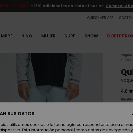
DOBLE PROMO
-25% adicionales en todo el outlet
Comprar Aho
QUIKSILVER APP
SOSTENI
OMBRE
NIÑO
MUJER
SURF
SNOW
DOBLE PR
Página 
Boot
Qu
Vaqu
4.8
95,00
35,
SAN SUS DATOS
OUTL
DOBLE
ocios utilizamos cookies o la tecnología correspondiente para alm
 dispositivo. Esta información personal (como datos de navegación y 