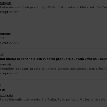
Français
Relación calidad-precio
: 4
Talla
: Talla perfecta
Material
: 5
Co
/5
/5
ste producto
26
Français
cta
ste producto
026
una buena experiencia con vuestro producto cuando vivía en Escan
Français
Relación calidad-precio
: 5
Talla
: Demasiado grande
Material
: 5
/5
ste producto
6
orte
 Português
Relación calidad-precio
: 2
Talla
: Talla perfecta
Material
: 2
Col
/5
/5