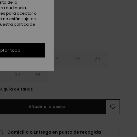
nto de la
Indigo Light
tra audiencia,
nes para aceptar o
o no están sujetas
nuestra
política de
ptar todo
29
30
31
32
33
4
36
38
r guía de tallas
Añadir a la cesta
Domicilio o Entrega en punto de recogida