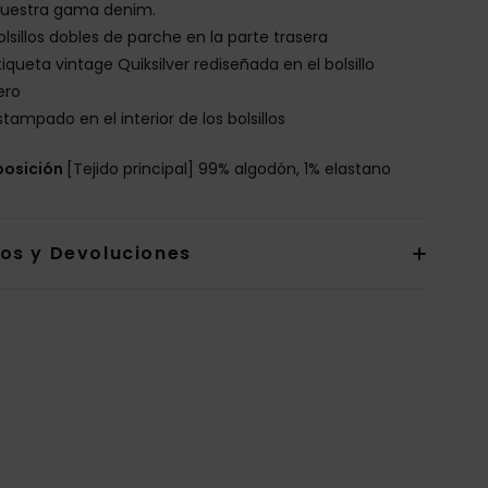
nuestra gama denim.
olsillos dobles de parche en la parte trasera
tiqueta vintage Quiksilver rediseñada en el bolsillo
ero
stampado en el interior de los bolsillos
osición
[Tejido principal] 99% algodón, 1% elastano
íos y Devoluciones