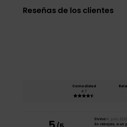
Reseñas de los clientes
Comodidad
Rel
4.7
Elvina
14. julio 202
5
/5
En rebajas, a un 