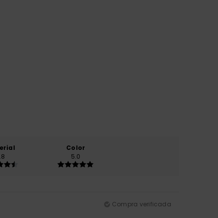
erial
Color
.8
5.0
Compra verificada