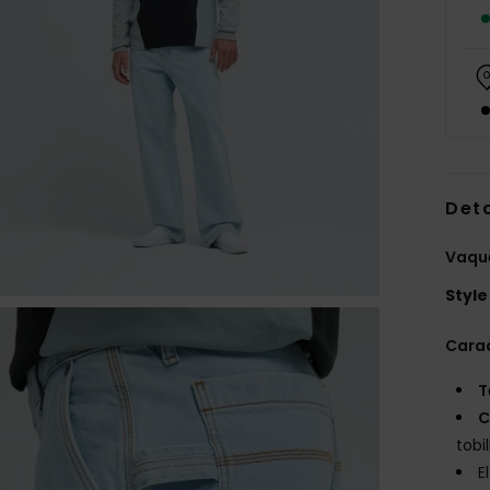
Deta
Vaqu
Style
Carac
T
C
tobi
E