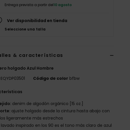
Entrega prevista a partir del
10 agosto
Ver disponibilidad en tienda
Seleccione una talla
lles & características
ero holgado Azul Hombre
EQYDP03501
Código de color
bfbw
terísticas
ejido:
denim de algodón orgánico [15 oz.]
orte:
ajuste holgado desde la cintura hasta abajo con
llos ligeramente más estrechos
l lavado inspirado en los 90 es el tono más claro de azul