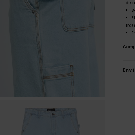
de 
B
E
tras
E
Comp
Env