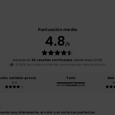
Puntuación media
4.8
/5
basado en
25 reseñas verificadas
desde enero 2026
El 68% de nuestros clientes recomiendan este producto
ación calidad-precio
Talla
Mat
4.4
4
Demasiado pequeño
Demasiado grande
6
precio muy interesante; el color y el corte son perfectos