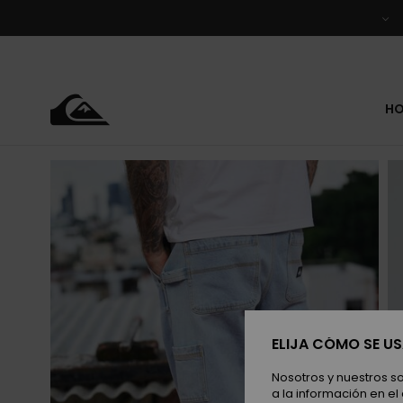
Pasar
a
la
información
del
producto
H
ELIJA CÓMO SE U
Nosotros y nuestros s
a la información en el