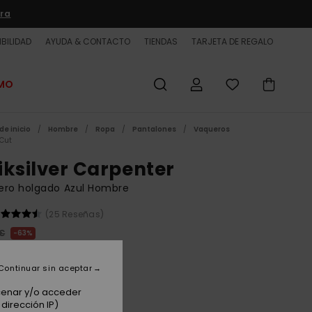
ra
BILIDAD
AYUDA & CONTACTO
TIENDAS
TARJETA DE REGALO
OMO
de inicio
Hombre
Ropa
Pantalones
Vaqueros
 Cut
iksilver Carpenter
ero holgado Azul Hombre
(25 Reseñas)
 €
63%
62 €
Continuar sin aceptar
ET
 PROMO -25% EXTRA
acenar y/o acceder
dirección IP)