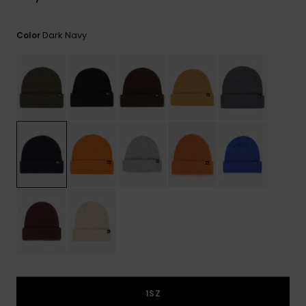
frecuentes y
accede a
nuestro
Dark Navy
Color
formulario de
contacto.
Consultar
las FAQ
1SZ