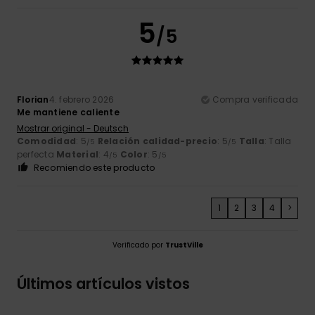
5
/5
Florian
4. febrero 2026
Compra verificada
Me mantiene caliente
Mostrar original - Deutsch
Comodidad
: 5
Relación calidad-precio
: 5
Talla
: Talla
/5
/5
perfecta
Material
: 4
Color
: 5
/5
/5
Recomiendo este producto
1
2
3
4
>
Verificado por
TrustVille
Últimos artículos vistos