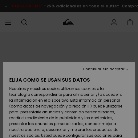
Pasar
a
DOBLE PROMO
-25% adicionales en todo el outlet
Compra
la
información
del
producto
Accede a tu
HOMBRE
Ropa
Ropa
Shop
Surf Shop
Tienda
Outlet
pedido
Hombre
Snow
Hombre
Hombre
NIÑO
Envio
Accesorios
Accesorios
Novedades
Continuar sin aceptar
Surf Shop
Outlet
MUJER
Niño
Tienda
Niños
Devoluciones
ELIJA CÓMO SE USAN SUS DATOS
Snow Niños
Zapatos y
Zapatos y
Destacados
Nosotros y nuestros socios utilizamos cookies o la
chanclas
chanclas
SURF
tecnología correspondiente para almacenar y/o acceder a
Pago
Highlights
Outlet
la información en el dispositivo. Esta información personal
Tienda
Mujer
(como datos de navegación y dirección IP) puede utilizarse
Snow
SNOW
Snow Mujer
Tarjeta de
para: presentarle anuncios y contenido personalizados,
Surf
Surf
regalo
medir el rendimiento de la publicidad y los contenidos,
Comunidad
presentar las anuncios personalizados, conocer mejor a
DOBLE
nuestra audiencia, desarrollar y mejorar los productos de
Destacados
PROMO
Quiksilver
Snow
Snow
nuestros socios. Usted puede configurar sus opciones para