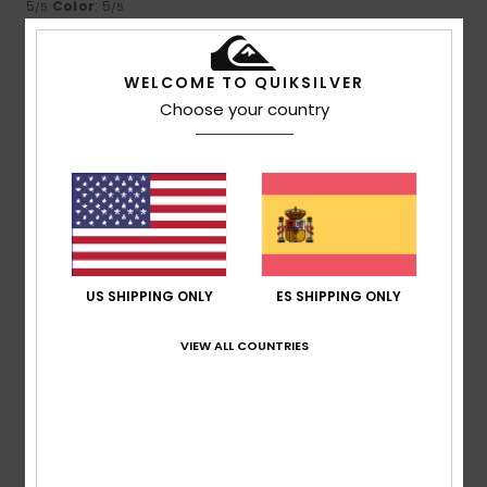
5
Color
: 5
/5
/5
Recomiendo este producto
4
WELCOME TO QUIKSILVER
/5
Choose your country
Oliver
22. marzo 2026
Compra verificada
No hay ningún problema, es justo lo que esperaba
Mostrar original - English
Comodidad
: 4
Relación calidad-precio
: 4
Material
:
/5
/5
4
Color
: 4
/5
/5
US SHIPPING ONLY
ES SHIPPING ONLY
5
/5
VIEW ALL COUNTRIES
Roger
10. marzo 2026
Compra verificada
Fresco, cómodo y cálido