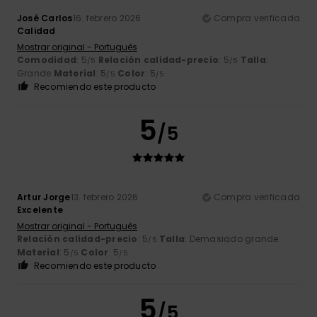
José Carlos
16. febrero 2026
Compra verificada
Calidad
Mostrar original - Português
Comodidad
: 5
Relación calidad-precio
: 5
Talla
:
/5
/5
Grande
Material
: 5
Color
: 5
/5
/5
Recomiendo este producto
5
/5
Artur Jorge
13. febrero 2026
Compra verificada
Excelente
Mostrar original - Português
Relación calidad-precio
: 5
Talla
: Demasiado grande
/5
Material
: 5
Color
: 5
/5
/5
Recomiendo este producto
5
/5