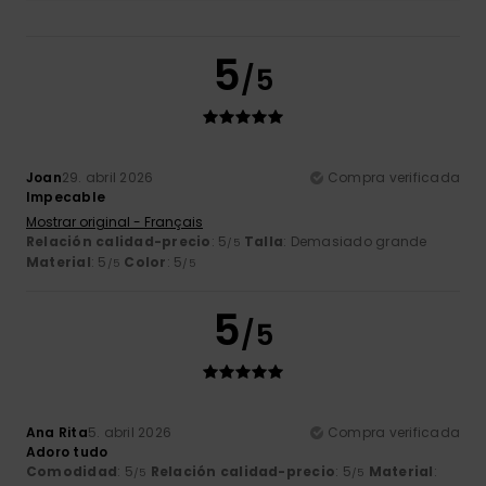
5
/5
Joan
29. abril 2026
Compra verificada
Impecable
Mostrar original - Français
Relación calidad-precio
: 5
Talla
: Demasiado grande
/5
Material
: 5
Color
: 5
/5
/5
5
/5
Ana Rita
5. abril 2026
Compra verificada
Adoro tudo
Comodidad
: 5
Relación calidad-precio
: 5
Material
:
/5
/5