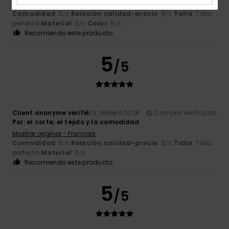
Mostrar original - English
Comodidad
: 5
Relación calidad-precio
: 5
Talla
: Talla
/5
/5
perfecta
Material
: 5
Color
: 5
/5
/5
Recomiendo este producto
5
/5
Client anonyme vérifié
23. febrero 2026
Compra verificada
Por: el corte, el tejido y la comodidad
Mostrar original - Français
Comodidad
: 5
Relación calidad-precio
: 5
Talla
: Talla
/5
/5
perfecta
Material
: 5
/5
Recomiendo este producto
5
/5