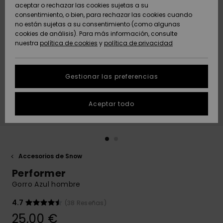
Freedom
aceptar o rechazar las cookies sujetas a su
consentimiento, o bien, para rechazar las cookies cuando
Comunidad
AYUDA &
no están sujetas a su consentimiento (como algunas
Protección de
Novedades
Novedades
CONTACTO
cookies de análisis). Para más información, consulte
datos
nuestra
política de cookies
y
política de privacidad
personales
SOSTENIBILIDAD
Destacados
Destacados
Guía de tallas
Gestionar las preferencias
TIENDAS
Inicia una
Aceptar todo
QUIKSILVER APP
conversación
para obtener
la respuesta
LISTA DE
más rápida a
FAVORITOS
tu pregunta.
Accesorios de Snow
Iniciar una
Performer
conversación
Gorro Azul hombre
Encuentra
respuestas a
4.7
(38 Reseñas)
las preguntas
25,00 €
más