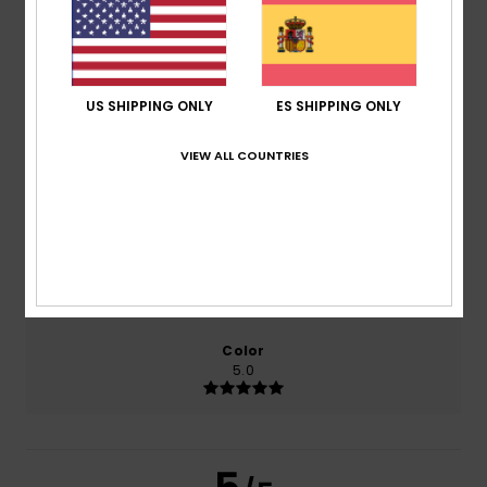
El 100% de nuestros clientes recomiendan este
producto
Comodidad
5.0
US SHIPPING ONLY
ES SHIPPING ONLY
VIEW ALL COUNTRIES
Relación calidad-precio
5.0
Talla
Material
5.0
Demasiado pequeño
Demasiado grande
Color
5.0