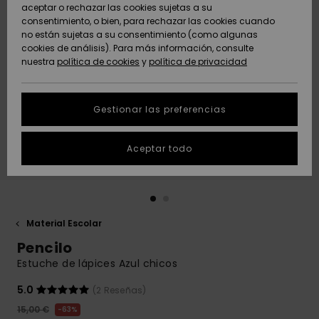
Freedom
aceptar o rechazar las cookies sujetas a su
consentimiento, o bien, para rechazar las cookies cuando
Comunidad
AYUDA &
no están sujetas a su consentimiento (como algunas
Protección de
Novedades
Novedades
CONTACTO
cookies de análisis). Para más información, consulte
datos
nuestra
política de cookies
y
política de privacidad
personales
SOSTENIBILIDAD
Destacados
Destacados
Guía de tallas
Gestionar las preferencias
TIENDAS
Inicia una
Aceptar todo
QUIKSILVER APP
conversación
para obtener
la respuesta
LISTA DE
más rápida a
FAVORITOS
tu pregunta.
Material Escolar
Iniciar una
Pencilo
conversación
Estuche de lápices Azul chicos
Encuentra
respuestas a
5.0
(2 Reseñas)
las preguntas
15,00 €
63%
más