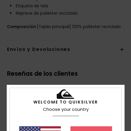
Etiqueta de tela
Repreve de poliéster reciclado
Composición
[Tejido principal] 100% poliéster reciclado
Envíos y Devoluciones
Reseñas de los clientes
Puntuación media
5.0
WELCOME TO QUIKSILVER
Choose your country
/5
basado en
2 reseñas verificadas
desde febrero 2026