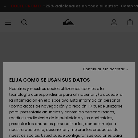
Pasar
a
DOBLE PROMO
-25% adicionales en todo el outlet
Comprar 
la
información
del
producto
Accede a tu
HOMBRE
Ropa
Ropa
Shop
Surf Shop
Tienda
Outlet
pedido
Hombre
Snow
Hombre
Hombre
NIÑO
Envio
Accesorios
Accesorios
Novedades
Continuar sin aceptar
Surf Shop
Outlet
MUJER
Niño
Tienda
Niños
Devoluciones
ELIJA CÓMO SE USAN SUS DATOS
Snow Niños
Zapatos y
Zapatos y
Destacados
Nosotros y nuestros socios utilizamos cookies o la
chanclas
chanclas
SURF
tecnología correspondiente para almacenar y/o acceder a
Pago
Highlights
Outlet
la información en el dispositivo. Esta información personal
Tienda
Mujer
(como datos de navegación y dirección IP) puede utilizarse
Snow
SNOW
Snow Mujer
Tarjeta de
para: presentarle anuncios y contenido personalizados,
Surf
Surf
regalo
medir el rendimiento de la publicidad y los contenidos,
Comunidad
presentar las anuncios personalizados, conocer mejor a
DOBLE
nuestra audiencia, desarrollar y mejorar los productos de
Destacados
PROMO
Quiksilver
Snow
Snow
nuestros socios. Usted puede configurar sus opciones para