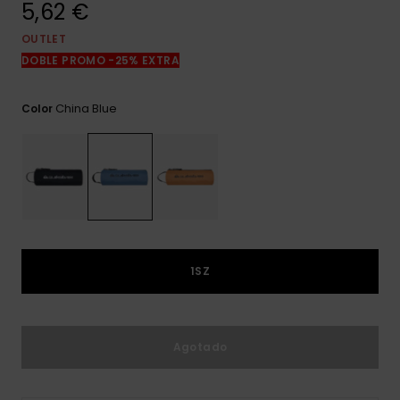
5,62 €
frecuentes y
accede a
nuestro
OUTLET
formulario de
DOBLE PROMO -25% EXTRA
contacto.
Consultar
China Blue
Color
las FAQ
1SZ
Agotado