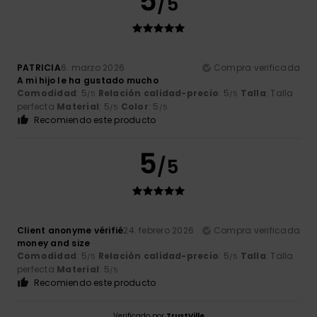
5
/5
PATRICIA
6. marzo 2026
Compra verificada
A mi hijo le ha gustado mucho
Comodidad
: 5
Relación calidad-precio
: 5
Talla
: Talla
/5
/5
perfecta
Material
: 5
Color
: 5
/5
/5
Recomiendo este producto
5
/5
Client anonyme vérifié
24. febrero 2026
Compra verificada
money and size
Comodidad
: 5
Relación calidad-precio
: 5
Talla
: Talla
/5
/5
perfecta
Material
: 5
/5
Recomiendo este producto
Verificado por
TrustVille