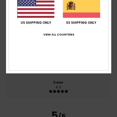
El 100% de nuestros clientes recomiendan este
producto
Comodidad
US SHIPPING ONLY
ES SHIPPING ONLY
5.0
VIEW ALL COUNTRIES
Relación calidad-precio
5.0
Talla
Material
5.0
Demasiado pequeño
Demasiado grande
Color
5.0
5
/5