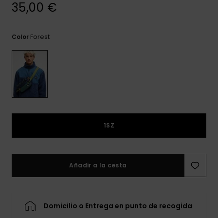
frecuentes y
35,00 €
accede a
nuestro
formulario de
Forest
Color
contacto.
Consultar
las FAQ
1SZ
Añadir a la cesta
Domicilio o Entrega en punto de recogida