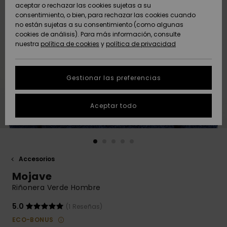
Freedom
aceptar o rechazar las cookies sujetas a su
consentimiento, o bien, para rechazar las cookies cuando
Comunidad
AYUDA &
no están sujetas a su consentimiento (como algunas
Protección de
Novedades
Novedades
CONTACTO
cookies de análisis). Para más información, consulte
datos
nuestra
política de cookies
y
política de privacidad
personales
SOSTENIBILIDAD
Destacados
Destacados
Guía de tallas
Gestionar las preferencias
TIENDAS
Inicia una
Aceptar todo
QUIKSILVER APP
conversación
para obtener
la respuesta
LISTA DE
más rápida a
FAVORITOS
tu pregunta.
Accesorios
Iniciar una
Mojave
conversación
Riñonera Verde Hombre
Encuentra
respuestas a
5.0
(1 Reseñas)
las preguntas
ECO-BONUS
más