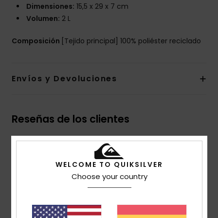
Dimensiones:
15,5 x 29 x 7 cm
Volumen:
2 L
Composición
[Tejido principal] 100% poliéster reciclado
Envíos y Devoluciones
Reseñas de los clientes
Puntuación media
5.0
WELCOME TO QUIKSILVER
Choose your country
/5
basado en
1 reseñas verificadas
desde julio 2026