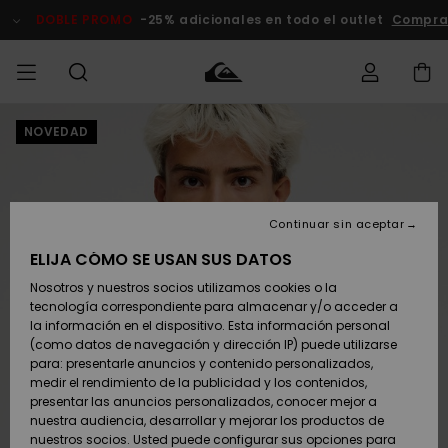
Pasar
a
DOBLE PROMO
-25% adicionales en todo el outlet
Comprar 
la
información
del
producto
NOVEDAD
Accede a tu
HOMBRE
Ropa
Ropa
Shop
Surf Shop
Tienda
Outlet
pedido
Hombre
Snow
Hombre
Hombre
NIÑO
Envio
Accesorios
Accesorios
Novedades
Continuar sin aceptar
Surf Shop
Outlet
MUJER
Niño
Tienda
Niños
Devoluciones
ELIJA CÓMO SE USAN SUS DATOS
Snow Niños
Zapatos y
Zapatos y
Destacados
Nosotros y nuestros socios utilizamos cookies o la
chanclas
chanclas
SURF
tecnología correspondiente para almacenar y/o acceder a
Pago
Highlights
Outlet
la información en el dispositivo. Esta información personal
Tienda
Mujer
(como datos de navegación y dirección IP) puede utilizarse
Snow
SNOW
Snow Mujer
Tarjeta de
para: presentarle anuncios y contenido personalizados,
Surf
Surf
regalo
medir el rendimiento de la publicidad y los contenidos,
Comunidad
presentar las anuncios personalizados, conocer mejor a
DOBLE
nuestra audiencia, desarrollar y mejorar los productos de
Destacados
PROMO
Quiksilver
Snow
Snow
nuestros socios. Usted puede configurar sus opciones para