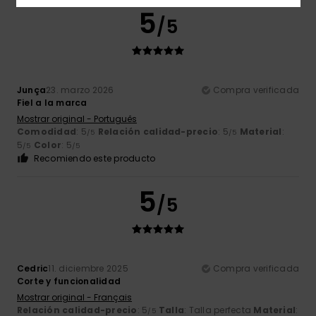
5
/5
Junça
23. marzo 2026
Compra verificada
Fiel a la marca
Mostrar original - Português
Comodidad
: 5
Relación calidad-precio
: 5
Material
:
/5
/5
5
Color
: 5
/5
/5
Recomiendo este producto
5
/5
Cedric
11. diciembre 2025
Compra verificada
Corte y funcionalidad
Mostrar original - Français
Relación calidad-precio
: 5
Talla
: Talla perfecta
Material
:
/5