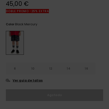
frecuentes y
45,00 €
accede a
nuestro
DOBLE PROMO -25% EXTRA
formulario de
contacto.
Black Mercury
Color
Consultar
las FAQ
8
10
12
14
16
Ver guía de tallas
Agotado