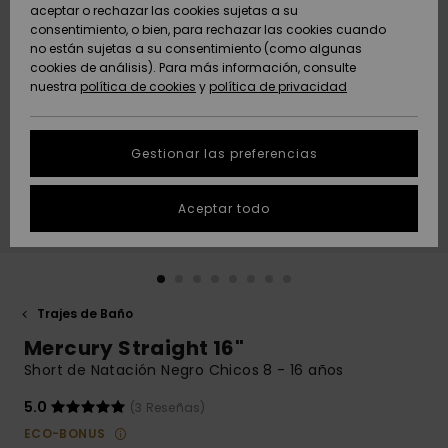
Freedom
aceptar o rechazar las cookies sujetas a su
consentimiento, o bien, para rechazar las cookies cuando
Comunidad
AYUDA &
no están sujetas a su consentimiento (como algunas
Protección de
Novedades
Novedades
CONTACTO
cookies de análisis). Para más información, consulte
datos
nuestra
política de cookies
y
política de privacidad
personales
SOSTENIBILIDAD
Destacados
Destacados
Guía de tallas
Gestionar las preferencias
TIENDAS
Inicia una
Aceptar todo
QUIKSILVER APP
conversación
para obtener
la respuesta
LISTA DE
más rápida a
FAVORITOS
tu pregunta.
Trajes de Baño
Iniciar una
Mercury Straight 16"
conversación
Short de Natación Negro Chicos 8 - 16 años
Encuentra
respuestas a
5.0
(3 Reseñas)
las preguntas
ECO-BONUS
más