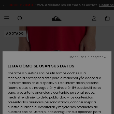
Pasar
a
DOBLE PROMO
-25% adicionales en todo el outlet
Comprar 
la
información
del
producto
AGOTADO
Accede a tu
HOMBRE
Ropa
Ropa
Shop
Surf Shop
Tienda
Outlet
pedido
Hombre
Snow
Hombre
Hombre
NIÑO
Envio
Accesorios
Accesorios
Novedades
Continuar sin aceptar
Surf Shop
Outlet
MUJER
Niño
Tienda
Niños
Devoluciones
ELIJA CÓMO SE USAN SUS DATOS
Snow Niños
Zapatos y
Zapatos y
Destacados
Nosotros y nuestros socios utilizamos cookies o la
chanclas
chanclas
SURF
tecnología correspondiente para almacenar y/o acceder a
Pago
Highlights
Outlet
la información en el dispositivo. Esta información personal
Tienda
Mujer
(como datos de navegación y dirección IP) puede utilizarse
Snow
SNOW
Snow Mujer
Tarjeta de
para: presentarle anuncios y contenido personalizados,
Surf
Surf
regalo
medir el rendimiento de la publicidad y los contenidos,
Comunidad
presentar las anuncios personalizados, conocer mejor a
DOBLE
nuestra audiencia, desarrollar y mejorar los productos de
Destacados
PROMO
Quiksilver
Snow
Snow
nuestros socios. Usted puede configurar sus opciones para