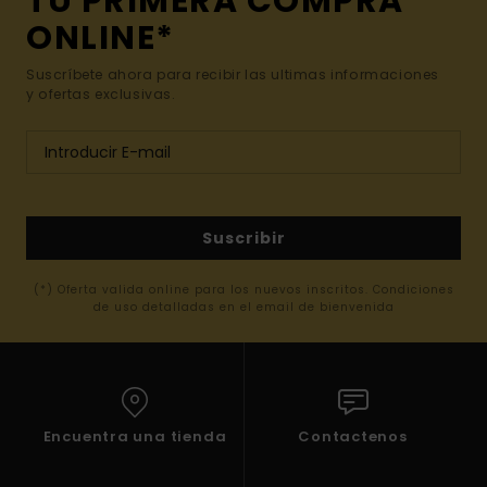
TU PRIMERA COMPRA
ONLINE*
Suscríbete ahora para recibir las ultimas informaciones
y ofertas exclusivas.
Suscribir
(*) Oferta valida online para los nuevos inscritos. Condiciones
de uso detalladas en el email de bienvenida
Encuentra una tienda
Contactenos