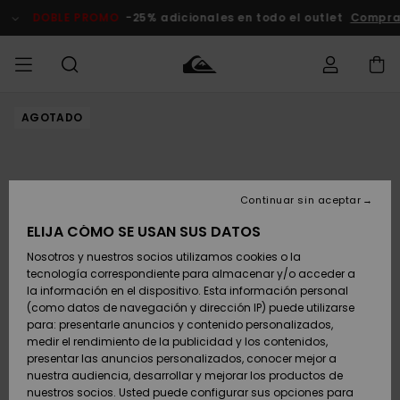
Pasar
a
DOBLE PROMO
-25% adicionales en todo el outlet
Comprar
la
información
del
producto
AGOTADO
Accede a tu
HOMBRE
Ropa
Ropa
Shop
Surf Shop
Tienda
Outlet
pedido
Hombre
Snow
Hombre
Hombre
NIÑO
Envio
Accesorios
Accesorios
Novedades
Continuar sin aceptar
Surf Shop
Outlet
MUJER
Niño
Tienda
Niños
Devoluciones
ELIJA CÓMO SE USAN SUS DATOS
Snow Niños
Zapatos y
Zapatos y
Destacados
Nosotros y nuestros socios utilizamos cookies o la
chanclas
chanclas
SURF
tecnología correspondiente para almacenar y/o acceder a
Pago
Highlights
Outlet
la información en el dispositivo. Esta información personal
Tienda
Mujer
(como datos de navegación y dirección IP) puede utilizarse
Snow
SNOW
Snow Mujer
Tarjeta de
para: presentarle anuncios y contenido personalizados,
Surf
Surf
regalo
medir el rendimiento de la publicidad y los contenidos,
Comunidad
presentar las anuncios personalizados, conocer mejor a
DOBLE
nuestra audiencia, desarrollar y mejorar los productos de
Destacados
PROMO
Quiksilver
Snow
Snow
nuestros socios. Usted puede configurar sus opciones para