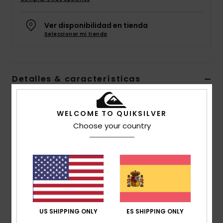
Ver disponibilidad en tienda
Seleccionar mi tienda
Detalles & características
Riñonera Azul Hombre
WELCOME TO QUIKSILVER
Style
AQYBA03047
Código de color
bylh
Choose your country
Características
Tejido:
Tejido de poliéster reciclado
Compartimentos:
múltiples compartimentos
organizadores
Correas:
Correa ajustable en la cintura
Medidas:
15 [alto] x 40 [ancho] x 18 [profundidad]
US SHIPPING ONLY
ES SHIPPING ONLY