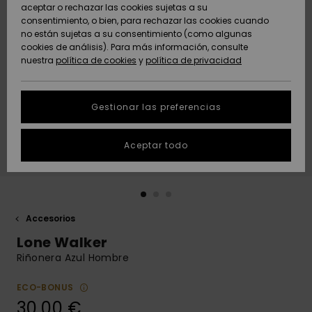
Freedom
aceptar o rechazar las cookies sujetas a su
consentimiento, o bien, para rechazar las cookies cuando
Comunidad
AYUDA &
no están sujetas a su consentimiento (como algunas
Protección de
Novedades
Novedades
CONTACTO
cookies de análisis). Para más información, consulte
datos
nuestra
política de cookies
y
política de privacidad
personales
SOSTENIBILIDAD
Destacados
Destacados
Guía de tallas
Gestionar las preferencias
TIENDAS
Inicia una
Aceptar todo
QUIKSILVER APP
conversación
para obtener
la respuesta
LISTA DE
más rápida a
FAVORITOS
tu pregunta.
Accesorios
Iniciar una
Lone Walker
conversación
Riñonera Azul Hombre
Encuentra
respuestas a
ECO-BONUS
las preguntas
30,00 €
más