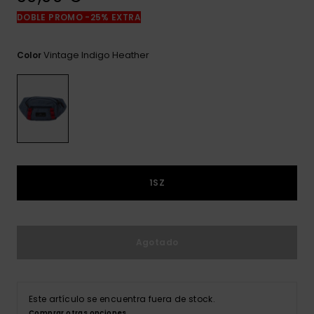
frecuentes y
DOBLE PROMO -25% EXTRA
accede a
nuestro
formulario de
Vintage Indigo Heather
Color
contacto.
Consultar
las FAQ
1SZ
Agotado
Este artículo se encuentra fuera de stock.
Comprar otras opciones