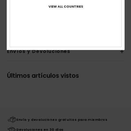
cm
VIEW ALL COUNTRIES
Volumen:
3 L de capacidad
Marca:
logo de tela
Composición
100% poliéster reciclado
Envíos y Devoluciones
Últimos artículos vistos
Envío y devoluciones gratuitos para miembros
Devoluciones en 30 días