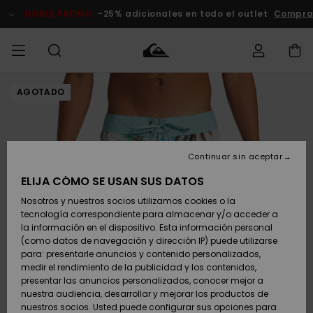
Pasar
a
DOBLE PROMO
-25% adicionales en todo el outlet
Compra
la
información
del
producto
AGOTADO
Accede a tu
HOMBRE
Ropa
Ropa
Shop
Surf Shop
Tienda
Outlet
pedido
Hombre
Snow
Hombre
Hombre
NIÑO
Envio
Accesorios
Accesorios
Novedades
Continuar sin aceptar
Surf Shop
Outlet
MUJER
Niño
Tienda
Niños
Devoluciones
ELIJA CÓMO SE USAN SUS DATOS
Snow Niños
Zapatos y
Zapatos y
Destacados
Nosotros y nuestros socios utilizamos cookies o la
chanclas
chanclas
SURF
tecnología correspondiente para almacenar y/o acceder a
Pago
Highlights
Outlet
la información en el dispositivo. Esta información personal
Tienda
Mujer
(como datos de navegación y dirección IP) puede utilizarse
Snow
SNOW
Snow Mujer
Tarjeta de
para: presentarle anuncios y contenido personalizados,
Surf
Surf
regalo
medir el rendimiento de la publicidad y los contenidos,
Comunidad
presentar las anuncios personalizados, conocer mejor a
DOBLE
nuestra audiencia, desarrollar y mejorar los productos de
Destacados
PROMO
Quiksilver
Snow
Snow
nuestros socios. Usted puede configurar sus opciones para