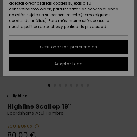
Freedom
aceptar o rechazar las cookies sujetas a su
consentimiento, o bien, para rechazar las cookies cuando
Comunidad
AYUDA &
no están sujetas a su consentimiento (como algunas
Protección de
Novedades
Novedades
CONTACTO
cookies de análisis). Para más información, consulte
datos
nuestra
política de cookies
y
política de privacidad
personales
SOSTENIBILIDAD
Destacados
Destacados
Guía de tallas
Gestionar las preferencias
TIENDAS
Inicia una
Aceptar todo
QUIKSILVER APP
conversación
para obtener
la respuesta
LISTA DE
más rápida a
FAVORITOS
tu pregunta.
Highline
Iniciar una
Highline Scallop 19"
conversación
Boardshorts Azul Hombre
Encuentra
respuestas a
ECO-BONUS
las preguntas
80,00 €
más