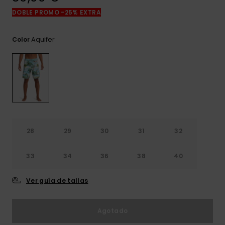
frecuentes y
DOBLE PROMO -25% EXTRA
accede a
nuestro
formulario de
Aquifer
Color
contacto.
Consultar
las FAQ
28
29
30
31
32
33
34
36
38
40
Ver guía de tallas
Agotado