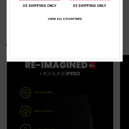
US SHIPPING ONLY
ES SHIPPING ONLY
Envíos y Devoluciones
VIEW ALL COUNTRIES
Guía de boardshorts