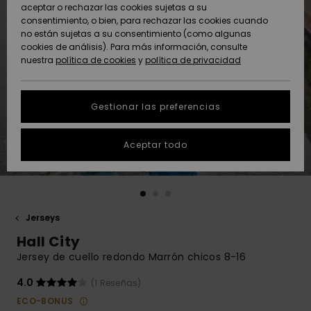
Freedom
aceptar o rechazar las cookies sujetas a su
consentimiento, o bien, para rechazar las cookies cuando
Comunidad
AYUDA &
no están sujetas a su consentimiento (como algunas
Protección de
Novedades
Novedades
CONTACTO
cookies de análisis). Para más información, consulte
datos
nuestra
política de cookies
y
política de privacidad
personales
SOSTENIBILIDAD
Destacados
Destacados
Guía de tallas
Gestionar las preferencias
TIENDAS
Inicia una
Aceptar todo
QUIKSILVER APP
conversación
para obtener
la respuesta
LISTA DE
más rápida a
FAVORITOS
tu pregunta.
Jerseys
Iniciar una
Hall City
conversación
Jersey de cuello redondo Marrón chicos 8-16
Encuentra
respuestas a
4.0
(1 Reseñas)
las preguntas
ECO-BONUS
más