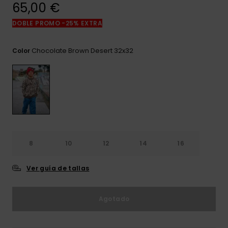
frecuentes y
65,00 €
accede a
nuestro
DOBLE PROMO -25% EXTRA
formulario de
contacto.
Chocolate Brown Desert 32x32
Color
Consultar
las FAQ
8
10
12
14
16
Ver guía de tallas
Agotado