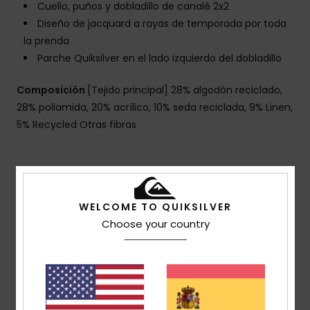
Cuello, puños y dobladillo de canalé 2x2
Diseño de jacquard a rayas de temporada por toda
la prenda
Parche Quiksilver en el lado izquierdo del dobladillo
Composición
[Tejido principal] 28% algodón reciclado,
28% poliamida, 20% acrílico, 10% seda reciclada, 9% Linen,
5% Recycled Otras fibras
Envíos y Devoluciones
WELCOME TO QUIKSILVER
Choose your country
Reseñas de los clientes
Puntuación media