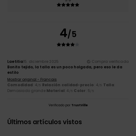
4
/5
Laetitia
15. diciembre 2025
Compra verificada
Bonito tejido, la talla es un poco holgada, pero eso le da
estilo
Mostrar original - Français
Comodidad
: 4
Relación calidad-precio
: 4
Talla
:
/5
/5
Demasiado grande
Material
: 4
Color
: 5
/5
/5
Verificado por
TrustVille
Últimos artículos vistos