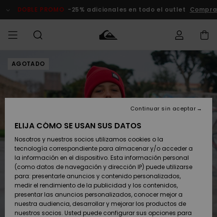
Pasar
a
DOBLE PROMO
-25% adicionales en todo el outlet
Compra
la
información
del
producto
AGOTADO
Accede a tu
HOMBRE
Ropa
Ropa
Shop
Surf Shop
Tienda
Outlet
pedido
Hombre
Snow
Hombre
Hombre
NIÑO
Envio
Accesorios
Accesorios
Novedades
Continuar sin aceptar
Surf Shop
Outlet
MUJER
Niño
Tienda
Niños
Devoluciones
ELIJA CÓMO SE USAN SUS DATOS
Snow Niños
Zapatos y
Zapatos y
Destacados
Nosotros y nuestros socios utilizamos cookies o la
chanclas
chanclas
SURF
tecnología correspondiente para almacenar y/o acceder a
Pago
Highlights
Outlet
la información en el dispositivo. Esta información personal
Tienda
Mujer
(como datos de navegación y dirección IP) puede utilizarse
Snow
SNOW
Snow Mujer
Tarjeta de
para: presentarle anuncios y contenido personalizados,
Surf
Surf
regalo
medir el rendimiento de la publicidad y los contenidos,
Comunidad
presentar las anuncios personalizados, conocer mejor a
DOBLE
nuestra audiencia, desarrollar y mejorar los productos de
Destacados
PROMO
Quiksilver
Snow
Snow
nuestros socios. Usted puede configurar sus opciones para