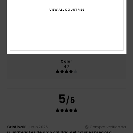
VIEW ALL COUNTRIES
Relación calidad-precio
4.5
Talla
Material
5.0
Demasiado pequeño
Demasiado grande
Color
4.2
5
/5
Cristina
18. junio 2026
Compra verificada
¡El material es de gran calidad y el color es precioso!