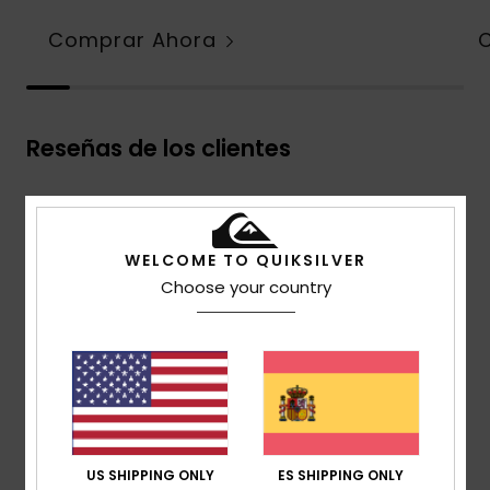
Comprar Ahora
Reseñas de los clientes
Puntuación media
4.6
WELCOME TO QUIKSILVER
/5
Choose your country
basado en
7 reseñas verificadas
desde mayo 2026
El 57% de nuestros clientes recomiendan este
producto
Comodidad
4.8
US SHIPPING ONLY
ES SHIPPING ONLY