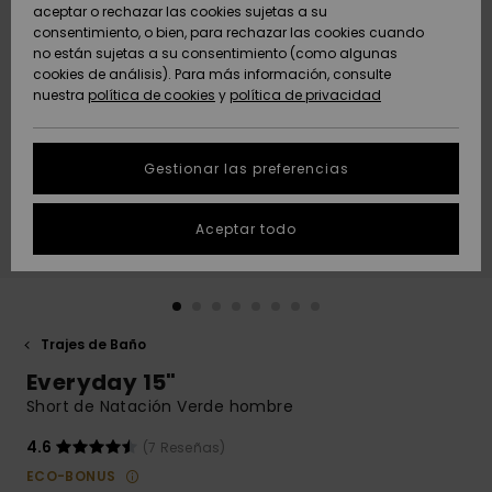
Freedom
aceptar o rechazar las cookies sujetas a su
consentimiento, o bien, para rechazar las cookies cuando
Comunidad
AYUDA &
no están sujetas a su consentimiento (como algunas
Protección de
Novedades
Novedades
CONTACTO
cookies de análisis). Para más información, consulte
datos
nuestra
política de cookies
y
política de privacidad
personales
SOSTENIBILIDAD
Destacados
Destacados
Guía de tallas
Gestionar las preferencias
TIENDAS
Inicia una
Aceptar todo
QUIKSILVER APP
conversación
para obtener
la respuesta
LISTA DE
más rápida a
FAVORITOS
tu pregunta.
Trajes de Baño
Iniciar una
Everyday 15"
conversación
Short de Natación Verde hombre
Encuentra
respuestas a
4.6
(7 Reseñas)
las preguntas
ECO-BONUS
más