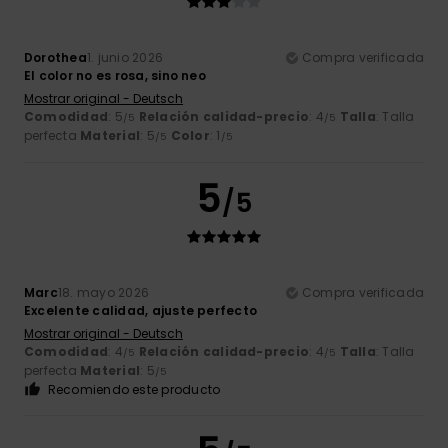
Dorothea
1. junio 2026
Compra verificada
El color no es rosa, sino neo
Mostrar original - Deutsch
Comodidad
: 5
Relación calidad-precio
: 4
Talla
: Talla
/5
/5
perfecta
Material
: 5
Color
: 1
/5
/5
5
/5
Marc
18. mayo 2026
Compra verificada
Excelente calidad, ajuste perfecto
Mostrar original - Deutsch
Comodidad
: 4
Relación calidad-precio
: 4
Talla
: Talla
/5
/5
perfecta
Material
: 5
/5
Recomiendo este producto