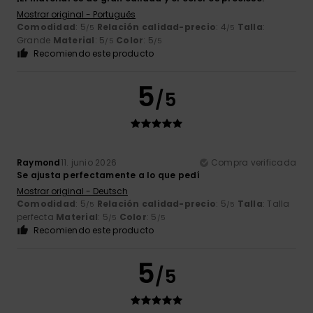
Mostrar original - Português
Comodidad
: 5
Relación calidad-precio
: 4
Talla
:
/5
/5
Grande
Material
: 5
Color
: 5
/5
/5
Recomiendo este producto
5
/5
Raymond
11. junio 2026
Compra verificada
Se ajusta perfectamente a lo que pedí
Mostrar original - Deutsch
Comodidad
: 5
Relación calidad-precio
: 5
Talla
: Talla
/5
/5
perfecta
Material
: 5
Color
: 5
/5
/5
Recomiendo este producto
5
/5