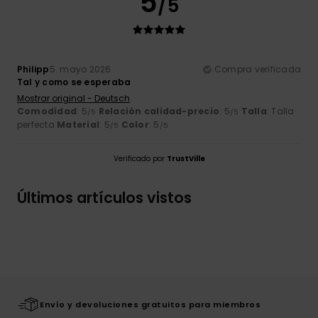
5
/5
Philipp
5. mayo 2026
Compra verificada
Tal y como se esperaba
Mostrar original - Deutsch
Comodidad
: 5
Relación calidad-precio
: 5
Talla
: Talla
/5
/5
perfecta
Material
: 5
Color
: 5
/5
/5
Verificado por
TrustVille
Últimos artículos vistos
Envío y devoluciones gratuitos para miembros