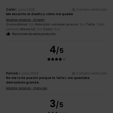
Colin
8. junio 2026
Compra verificada
Me encanta el diseño y cómo me queda
Mostrar original - English
Comodidad
: 5
Relación calidad-precio
: 5
Talla
: Talla
/5
/5
perfecta
Material
: 5
Color
: 5
/5
/5
Recomiendo este producto
4
/5
Patrick
4. junio 2026
Compra verificada
No me lo he puesto porque la talla L me quedaba
demasiado grande.
Mostrar original - Français
3
/5