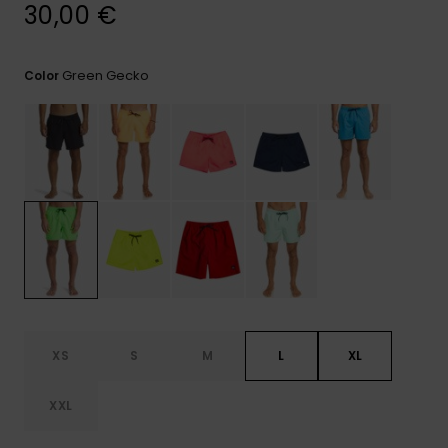
frecuentes y
30,00 €
accede a
nuestro
formulario de
Green Gecko
Color
contacto.
Consultar
las FAQ
XS
S
M
L
XL
XXL