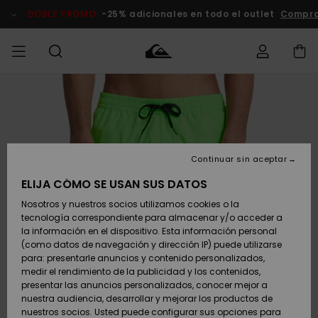
Pasar
a
DOBLE PROMO
-25% adicionales en todo el outlet
Compra
la
información
del
producto
Accede a tu
HOMBRE
Ropa
Ropa
Shop
Surf Shop
Tienda
Outlet
pedido
Hombre
Snow
Hombre
Hombre
NIÑO
Envio
Accesorios
Accesorios
Novedades
Continuar sin aceptar
Surf Shop
Outlet
MUJER
Niño
Tienda
Niños
Devoluciones
ELIJA CÓMO SE USAN SUS DATOS
Snow Niños
Zapatos y
Zapatos y
Destacados
Nosotros y nuestros socios utilizamos cookies o la
chanclas
chanclas
SURF
tecnología correspondiente para almacenar y/o acceder a
Pago
Highlights
Outlet
la información en el dispositivo. Esta información personal
Tienda
Mujer
(como datos de navegación y dirección IP) puede utilizarse
Snow
SNOW
Snow Mujer
Tarjeta de
para: presentarle anuncios y contenido personalizados,
Surf
Surf
regalo
medir el rendimiento de la publicidad y los contenidos,
Comunidad
presentar las anuncios personalizados, conocer mejor a
DOBLE
nuestra audiencia, desarrollar y mejorar los productos de
Destacados
PROMO
Quiksilver
Snow
Snow
nuestros socios. Usted puede configurar sus opciones para