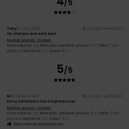
4
/5
Toby
27. abril 2026
Compra verificada
Un chaleco que está bien
Mostrar original - English
Comodidad
: 4
Relación calidad-precio
: 3
Talla
: Talla
/5
/5
perfecta
Material
: 4
Color
: 5
/5
/5
5
/5
Ni
19. febrero 2026
Compra verificada
Estoy satisfecho con los productos.
Mostrar original - English
Comodidad
: 5
Relación calidad-precio
: 5
Talla
: Talla
/5
/5
perfecta
Material
: 5
Color
: 5
/5
/5
Recomiendo este producto