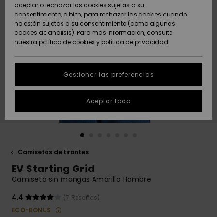
Freedom
aceptar o rechazar las cookies sujetas a su
consentimiento, o bien, para rechazar las cookies cuando
Comunidad
AYUDA &
no están sujetas a su consentimiento (como algunas
Protección de
Novedades
Novedades
CONTACTO
cookies de análisis). Para más información, consulte
datos
nuestra
política de cookies
y
política de privacidad
personales
SOSTENIBILIDAD
Destacados
Destacados
Guía de tallas
Gestionar las preferencias
TIENDAS
Inicia una
Aceptar todo
QUIKSILVER APP
conversación
para obtener
la respuesta
LISTA DE
más rápida a
FAVORITOS
tu pregunta.
Camisetas de tirantes
Iniciar una
EV Starting Grid
conversación
Camiseta sin mangas Amarillo Hombre
Encuentra
respuestas a
4.4
(7 Reseñas)
las preguntas
ECO-BONUS
más