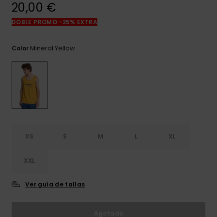
frecuentes y
20,00 €
accede a
nuestro
DOBLE PROMO -25% EXTRA
formulario de
contacto.
Mineral Yellow
Color
Consultar
las FAQ
XS
S
M
L
XL
XXL
Ver guía de tallas
Agotado