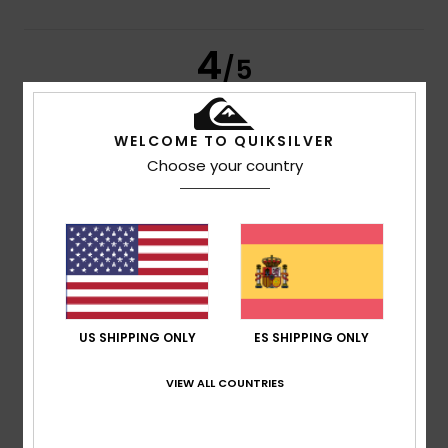
4
/5
WELCOME TO QUIKSILVER
Philippe
12. junio 2026
Compra verificada
Choose your country
En general, estoy satisfecho con la calidad de vuestras
camisetas.
Mostrar original - Français
Comodidad
: 4
Relación calidad-precio
: 5
Talla
: Talla
/5
/5
perfecta
Material
: 4
Color
: 4
/5
/5
Recomiendo este producto
4
/5
US SHIPPING ONLY
ES SHIPPING ONLY
VIEW ALL COUNTRIES
Francis
16. mayo 2026
Compra verificada