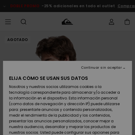
Pasar
a
DOBLE PROMO
-25% adicionales en todo el outlet
Compra
la
información
del
producto
AGOTADO
Accede a tu
HOMBRE
Ropa
Ropa
Shop
Surf Shop
Tienda
Outlet
pedido
Hombre
Snow
Hombre
Hombre
NIÑO
Envio
Accesorios
Accesorios
Novedades
Continuar sin aceptar
Surf Shop
Outlet
MUJER
Niño
Tienda
Niños
Devoluciones
ELIJA CÓMO SE USAN SUS DATOS
Snow Niños
Zapatos y
Zapatos y
Destacados
Nosotros y nuestros socios utilizamos cookies o la
chanclas
chanclas
SURF
tecnología correspondiente para almacenar y/o acceder a
Pago
Highlights
Outlet
la información en el dispositivo. Esta información personal
Tienda
Mujer
(como datos de navegación y dirección IP) puede utilizarse
Snow
SNOW
Snow Mujer
Tarjeta de
para: presentarle anuncios y contenido personalizados,
Surf
Surf
regalo
medir el rendimiento de la publicidad y los contenidos,
Comunidad
presentar las anuncios personalizados, conocer mejor a
DOBLE
nuestra audiencia, desarrollar y mejorar los productos de
Destacados
PROMO
Quiksilver
Snow
Snow
nuestros socios. Usted puede configurar sus opciones para