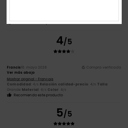
Ver más abajo
Mostrar original - Français
Comodidad
: 4
Relación calidad-precio
: 4
Talla
: Talla
/5
/5
perfecta
Material
: 4
Color
: 4
/5
/5
Recomiendo este producto
4
/5
Francis
16. mayo 2026
Compra verificada
Ver más abajo
Mostrar original - Français
Comodidad
: 4
Relación calidad-precio
: 4
Talla
:
/5
/5
Grande
Material
: 4
Color
: 4
/5
/5
Recomiendo este producto
5
/5