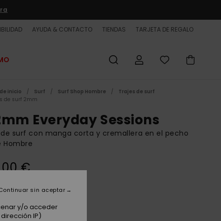
ra
BILIDAD
AYUDA & CONTACTO
TIENDAS
TARJETA DE REGALO
OMO
de inicio
Surf
Surf Shop Hombre
Trajes de surf
es de surf 2mm
2mm Everyday Sessions
 de surf con manga corta y cremallera en el pecho
e Hombre
,00 €
Continuar sin aceptar
Jade
acenar y/o acceder
dirección IP)