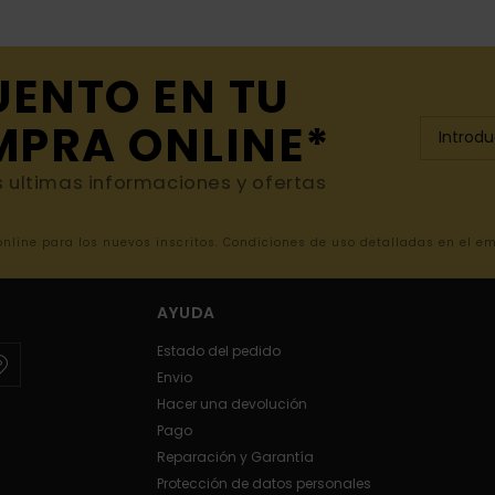
UENTO EN TU
MPRA ONLINE*
s ultimas informaciones y ofertas
 online para los nuevos inscritos. Condiciones de uso detalladas en el e
AYUDA
Estado del pedido
Envio
Hacer una devolución
Pago
Reparación y Garantía
Protección de datos personales