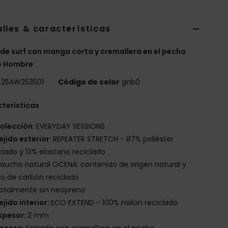
lles & características
 de surf con manga corta y cremallera en el pecho
e Hombre
25AW253501
Código de color
gnb0
terísticas
olección:
EVERYDAY SESSIONS
ejido exterior:
REPEATER STRETCH - 87% poliéster
clado y 13% elastano reciclado
aucho natural OCENA: contenido de origen natural y
o de carbón reciclado
otalmente sin neopreno
ejido interior:
ECO EXTEND - 100% nailon reciclado
spesor:
2 mm
cceso:
Entrada con cremallera en el pecho