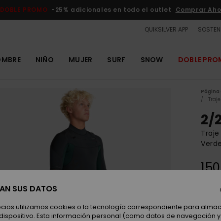
DOBLE PROMO
-25% adicionales en todo el outlet
Comprar Aho
QUIKSILVER APP
SOSTENI
OMBRE
NIÑO
MUJER
SURF
SNOW
DOBLE PR
Página 
Traj
2/
Traje
Verd
150
SAN SUS DATOS
Color
ocios utilizamos cookies o la tecnología correspondiente para alm
 dispositivo. Esta información personal (como datos de navegación y 