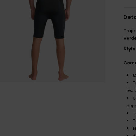
Deta
Traje
Verd
Style
Carac
C
T
reci
C
negr
T
T
E
A