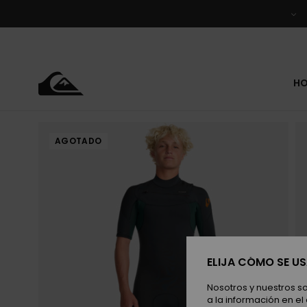
Pasar
a
la
información
del
producto
H
AGOTADO
ELIJA CÓMO SE U
Nosotros y nuestros s
a la información en el