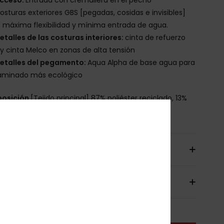
osturas exteriores GBS [pegadas, cosidas e invisibles]
 máxima flexibilidad y mínima entrada de agua.
etalles de las costuras interiores:
cinta de refuerzo
y cinta Melco en zonas de alta tensión
etalles del pegamento:
Aqua Alpha de base agua para
laminado más ecológico
osición
[Tejido principal] 87% poliéster reciclado, 13%
ano reciclado
íos y Devoluciones
antía