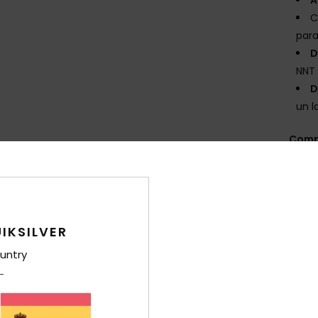
C
para
D
NNT 
D
un 
Comp
elast
Env
IKSILVER
untry
Gar