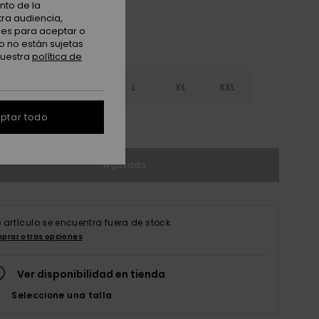
nto de la
tra audiencia,
nes para aceptar o
o no están sujetas
nuestra
política de
S
S
M
L
XL
XXL
ptar todo
r guía de tallas
Agotado
e artículo se encuentra fuera de stock.
prar otras opciones
Ver disponibilidad en tienda
Seleccione una talla