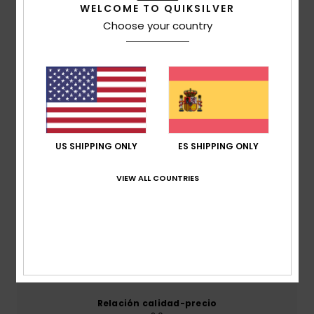
WELCOME TO QUIKSILVER
Choose your country
Reseñas de los clientes
Puntuación media
5.0
/5
US SHIPPING ONLY
ES SHIPPING ONLY
VIEW ALL COUNTRIES
basado en
1 reseñas verificadas
desde julio 2026
El 0% de nuestros clientes recomiendan este
producto
Comodidad
4.0
Relación calidad-precio