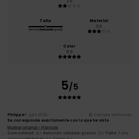
2.0
Talla
Material
3.0
Demasiado pequeño
Demasiado grande
Color
5.0
5
/5
Philippe
9. julio 2026
Compra verificada
Se corresponde exactamente con lo que he visto
Mostrar original - Français
Comodidad
: 4
Relación calidad-precio
: 2
Talla
: Talla
/5
/5
perfecta
Material
: 3
Color
: 5