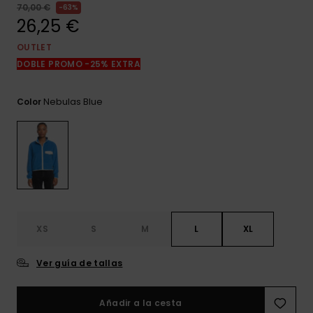
frecuentes y
70,00 €
63%
accede a
26,25 €
nuestro
formulario de
OUTLET
contacto.
DOBLE PROMO -25% EXTRA
Consultar
las FAQ
Nebulas Blue
Color
XS
S
M
L
XL
Ver guía de tallas
Añadir a la cesta