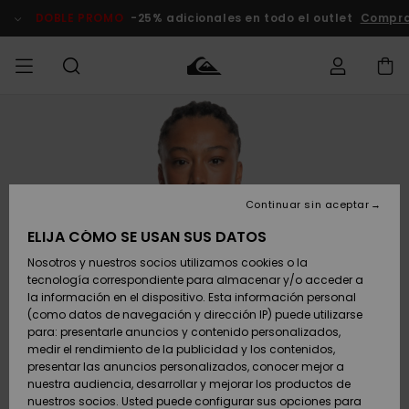
Pasar
a
DOBLE PROMO
-25% adicionales en todo el outlet
Compra
la
información
del
producto
Accede a tu
HOMBRE
Ropa
Ropa
Shop
Surf Shop
Tienda
Outlet
pedido
Hombre
Snow
Hombre
Hombre
NIÑO
Envio
Accesorios
Accesorios
Novedades
Continuar sin aceptar
Surf Shop
Outlet
MUJER
Niño
Tienda
Niños
Devoluciones
ELIJA CÓMO SE USAN SUS DATOS
Snow Niños
Zapatos y
Zapatos y
Destacados
Nosotros y nuestros socios utilizamos cookies o la
chanclas
chanclas
SURF
tecnología correspondiente para almacenar y/o acceder a
Pago
Highlights
Outlet
la información en el dispositivo. Esta información personal
Tienda
Mujer
(como datos de navegación y dirección IP) puede utilizarse
Snow
SNOW
Snow Mujer
Tarjeta de
para: presentarle anuncios y contenido personalizados,
Surf
Surf
regalo
medir el rendimiento de la publicidad y los contenidos,
Comunidad
presentar las anuncios personalizados, conocer mejor a
DOBLE
nuestra audiencia, desarrollar y mejorar los productos de
Destacados
PROMO
Quiksilver
Snow
Snow
nuestros socios. Usted puede configurar sus opciones para