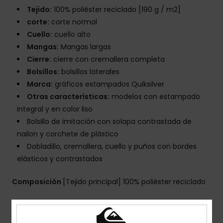
Tejido:
100% poliéster reciclado [190 g / m2]
corte:
corte normal
Cuello:
cuello alto
Mangas:
Mangas largas
Cierre:
cierre con cremallera completa
Bolsillos:
bolsillos laterales
Marca:
gráficos estampados Quiksilver
Otras características:
modelos con estampado
integral y en color liso
Bolsillo de imitación con solapa contrastada de
nailon y corchete de plástico
Dobladillo, cremallera, cuello y puños con bordes
elásticos y contrastados
Composición
[Tejido principal] 100% poliéster reciclado
Envíos y Devoluciones