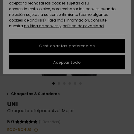
Freedom
aceptar o rechazar las cookies sujetas a su
consentimiento, o bien, para rechazar las cookies cuando
Comunidad
AYUDA &
no están sujetas a su consentimiento (como algunas
Protección de
Novedades
Novedades
CONTACTO
cookies de análisis). Para más información, consulte
datos
nuestra
política de cookies
y
política de privacidad
personales
SOSTENIBILIDAD
Destacados
Destacados
Guía de tallas
Gestionar las preferencias
TIENDAS
Inicia una
Aceptar todo
QUIKSILVER APP
conversación
para obtener
la respuesta
LISTA DE
más rápida a
FAVORITOS
tu pregunta.
Chaquetas & Sudaderas
Iniciar una
UNI
conversación
Chaqueta afelpada Azul Mujer
Encuentra
respuestas a
5.0
(1 Reseñas)
las preguntas
ECO-BONUS
más