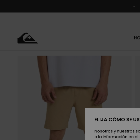
Pasar
a
la
información
del
producto
H
ELIJA CÓMO SE U
Nosotros y nuestros s
a la información en el