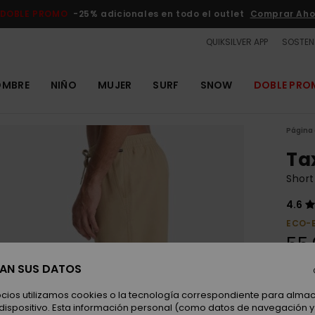
DOBLE PROMO
-25% adicionales en todo el outlet
Comprar Aho
QUIKSILVER APP
SOSTENI
OMBRE
NIÑO
MUJER
SURF
SNOW
DOBLE PR
Página 
Ta
Short
4.6
ECO-
55,
SAN SUS DATOS
Color
ocios utilizamos cookies o la tecnología correspondiente para alm
 dispositivo. Esta información personal (como datos de navegación y 