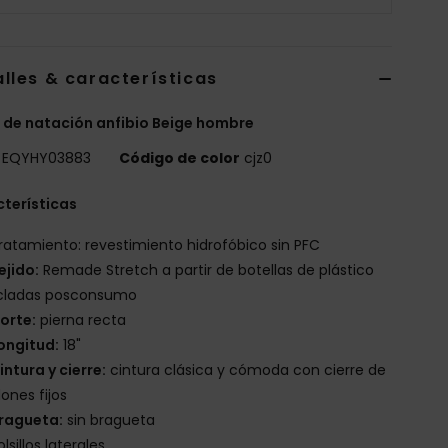
lles & características
 de natación anfibio Beige hombre
EQYHY03883
Código de color
cjz0
terísticas
ratamiento: revestimiento hidrofóbico sin PFC
ejido:
Remade Stretch a partir de botellas de plástico
icladas posconsumo
orte:
pierna recta
ongitud:
18"
intura y cierre:
cintura clásica y cómoda con cierre de
ones fijos
ragueta:
sin bragueta
olsillos laterales