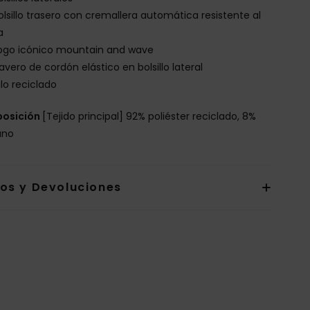
olsillo trasero con cremallera automática resistente al
a
ogo icónico mountain and wave
lavero de cordón elástico en bolsillo lateral
ilo reciclado
osición
[Tejido principal] 92% poliéster reciclado, 8%
ano
íos y Devoluciones