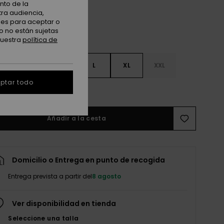
nto de la
tra audiencia,
nes para aceptar o
o no están sujetas
nuestra
política de
S
S
M
L
XL
XXL
ptar todo
r guía de tallas
Añadir a la cesta
Domicilio o Entrega en punto de recogida
Entrega prevista a partir del
8 agosto
Ver disponibilidad en tienda
Seleccione una talla