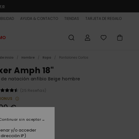
ra
BILIDAD
AYUDA & CONTACTO
TIENDAS
TARJETA DE REGALO
OMO
de inicio
Hombre
Ropa
Pantalones Cortos
xer Amph 18"
 de natación anfibio Beige hombre
(25 Reseñas)
BONUS
00 €
Continuar sin aceptar
Khaki
acenar y/o acceder
dirección IP)