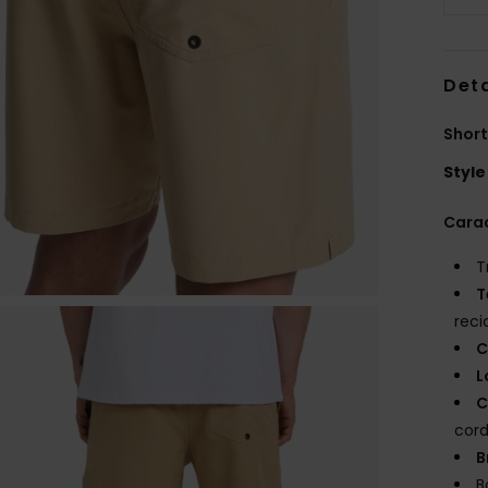
Deta
Short
Style
Carac
T
T
rec
C
L
C
cord
B
B