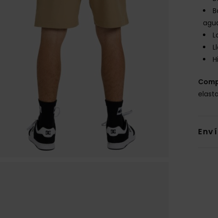
B
agu
L
L
H
Comp
elast
Env